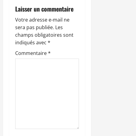
o
Laisser un commentaire
n
Votre adresse e-mail ne
sera pas publiée.
Les
d
champs obligatoires sont
’
indiqués avec
*
Commentaire
*
a
r
t
i
c
l
e