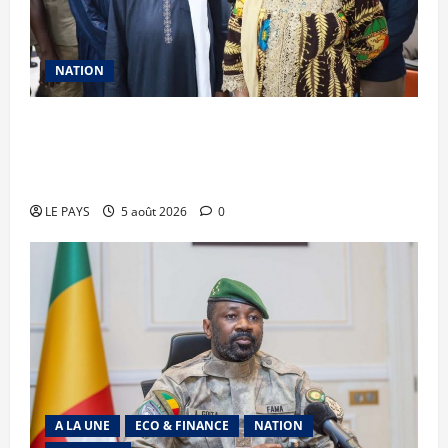
NATION
Vacances citoyennes des Pupilles de la Nation :
le Gouvernement réaffirme son engagement en
faveur d’une jeunesse épanouie et responsable
LE PAYS
5 août 2026
0
A LA UNE
ECO & FINANCE
NATION