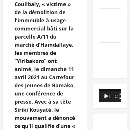
PEOPLE
Coulibaly, « victime »
de la démolition de
Editorial
l’immeuble à usage
commercial bâti sur la
SCIENCES &
TECH
parcelle A/11 du
marché d’Hamdallaye,
Nécrologie
les membres de
‘’Yiribakoro’’ ont
TRIBUNE
animé, le dimanche 11
avril 2021 au Carrefour
des Jeunes de Bamako,
Lecteur
une conférence de
00:00
29:21
vidéo
presse. Avec à sa tête
Siriki Kouyaté, le
mouvement a dénoncé
ce qu’il qualifie d’une «