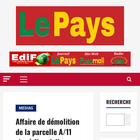
Aller
au
contenu
Menu
principal
RECHERCHER
MEDIAS
Affaire de démolition
Recher
de la parcelle A/11