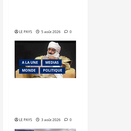
forme son personnel aux
missions de contrôle
externe
LE PAYS
5 août 2026
0
A LA UNE
MEDIAS
MONDE
POLITIQUE
Niamey : Le Mali exporte
son modèle de
mobilisation de la
diaspora
LE PAYS
3 août 2026
0