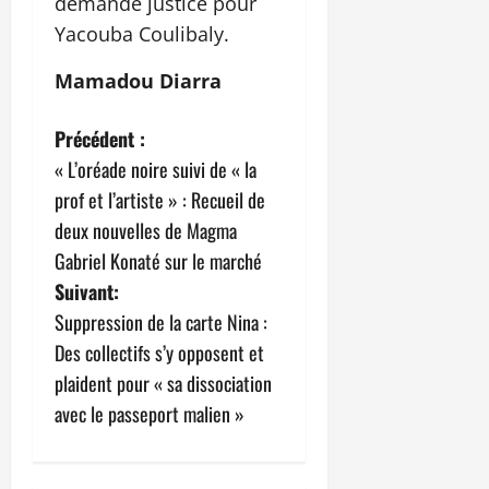
demande justice pour
Yacouba Coulibaly.
Mamadou Diarra
N
Précédent :
« L’oréade noire suivi de « la
a
prof et l’artiste » : Recueil de
v
deux nouvelles de Magma
Gabriel Konaté sur le marché
i
Suivant:
g
Suppression de la carte Nina :
Des collectifs s’y opposent et
a
plaident pour « sa dissociation
t
avec le passeport malien »
i