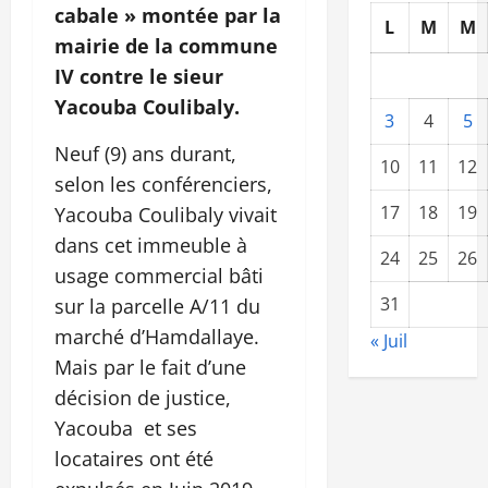
cabale » montée par la
L
M
M
mairie de la commune
IV contre le sieur
Yacouba Coulibaly.
3
4
5
Neuf (9) ans durant,
10
11
12
selon les conférenciers,
17
18
19
Yacouba Coulibaly vivait
dans cet immeuble à
24
25
26
usage commercial bâti
31
sur la parcelle A/11 du
marché d’Hamdallaye.
« Juil
Mais par le fait d’une
décision de justice,
Yacouba et ses
locataires ont été