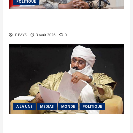
POLITIQUE
Secteur minier : La vision futuriste du Général
d’Armée Assimi Goïta
LE PAYS
3 août 2026
0
A LA UNE
MEDIAS
MONDE
POLITIQUE
Niamey : Le Mali exporte son modèle de
mobilisation de la diaspora