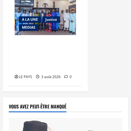
A LA UNE
Justice
MEDIAS
Justice – presse : Le
garde des Sceaux reçoit
une délégation des
faîtières
LE PAYS
3 août 2026
0
VOUS AVEZ PEUT-ÊTRE MANQUÉ