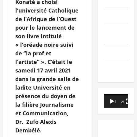
Konaté a choisi
PEOPLE
l’université Catholique
Editorial
de l’Afrique de l’Ouest
pour le lancement de
SCIENCES &
son livre intitulé
TECH
« l’oréade noire suivi
Nécrologie
de ‘’la prof et
l’artiste’’ ». C’était le
TRIBUNE
samedi 17 avril 2021
dans la grande salle de
ladite Université en
présence du doyen de
Lecteur
00:00
29:21
la filière Journalisme
vidéo
et Communication,
Dr. Zufo Alexis
Dembélé.