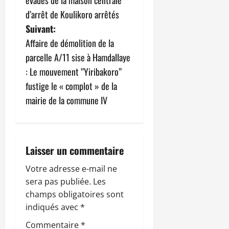
g
d’arrêt de Koulikoro arrêtés
Suivant:
a
Affaire de démolition de la
t
parcelle A/11 sise à Hamdallaye
: Le mouvement ‘’Yiribakoro’’
i
fustige le « complot » de la
o
mairie de la commune IV
n
d
Laisser un commentaire
’
Votre adresse e-mail ne
sera pas publiée.
Les
a
champs obligatoires sont
r
indiqués avec
*
Commentaire
*