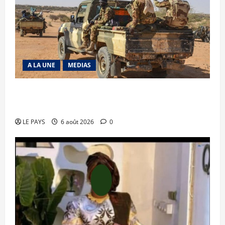
A LA UNE
MEDIAS
Tessalit et Tabrichat : La coalition JNIM/FLA
mise en déroute
LE PAYS
6 août 2026
0