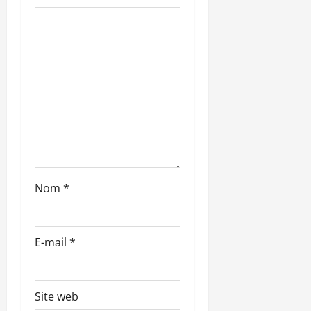
t
i
c
l
e
Nom
*
E-mail
*
Site web