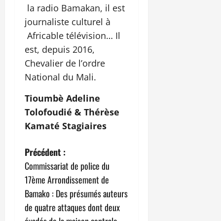
la radio Bamakan, il est
journaliste culturel à
Africable télévision… Il
est, depuis 2016,
Chevalier de l’ordre
National du Mali.
Tioumbè Adeline
Tolofoudié & Thérèse
Kamaté Stagiaires
N
Précédent :
Commissariat de police du
a
17ème Arrondissement de
v
Bamako : Des présumés auteurs
de quatre attaques dont deux
i
évadés de la maison centrale