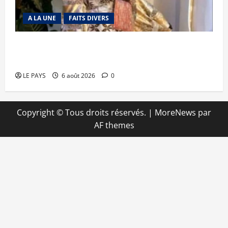
A LA UNE
FAITS DIVERS
Kalaban-Coro : ‘’ZA’’ tuée puis découpée par son
mari
LE PAYS
6 août 2026
0
Copyright © Tous droits réservés.
|
MoreNews
par
AF themes