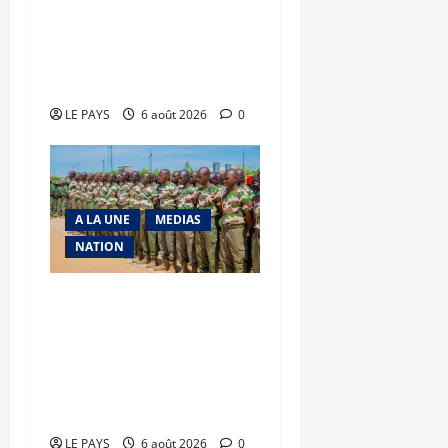
Tessalit et Tabrichat : La
coalition JNIM/FLA mise
en déroute
LE PAYS
6 août 2026
0
A LA UNE
MEDIAS
NATION
Tombouctou-Taoudenni :
394 éléments du
processus DDRI
franchissent une nouvelle
étape
LE PAYS
6 août 2026
0