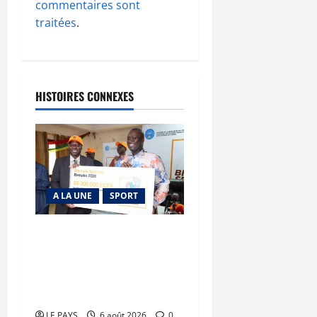
commentaires sont
traitées
.
HISTOIRES CONNEXES
A LA UNE
SPORT
Retour de la biennale
sportive : Orange Mali
apporte un soutien de 50
millions FCFA
LE PAYS
6 août 2026
0