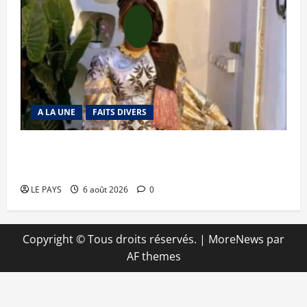
A LA UNE
FAITS DIVERS
Kalaban-Coro : ‘’ZA’’ tuée puis découpée par son
mari
LE PAYS
6 août 2026
0
Copyright © Tous droits réservés.
|
MoreNews
par
AF themes