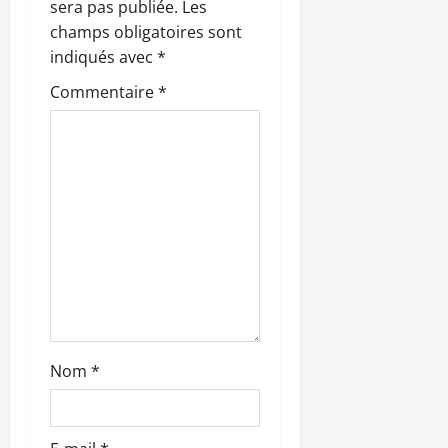
i
sera pas publiée.
Les
champs obligatoires sont
o
indiqués avec
*
n
Commentaire
*
d
’
a
r
t
i
Nom
*
c
l