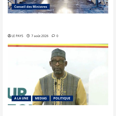
Conseil des Ministres
Communique du conseil des ministres du
vendredi 7 aout 2026 CM N°2026-31/SGG
LE PAYS
7 août 2026
0
A LA UNE
MEDIAS
POLITIQUE
Diplomatie : calme précaire