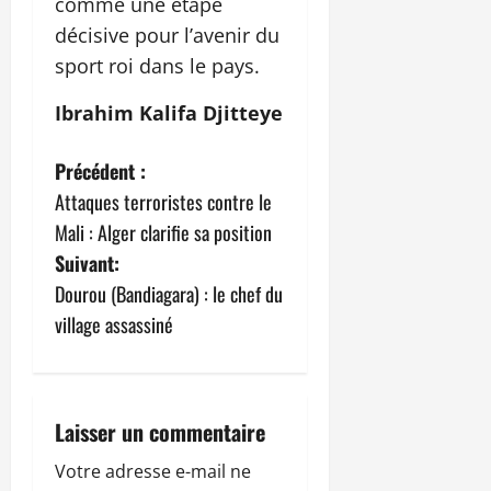
comme une étape
décisive pour l’avenir du
sport roi dans le pays.
Ibrahim Kalifa Djitteye
N
Précédent :
Attaques terroristes contre le
a
Mali : Alger clarifie sa position
v
Suivant:
Dourou (Bandiagara) : le chef du
i
village assassiné
g
a
Laisser un commentaire
t
Votre adresse e-mail ne