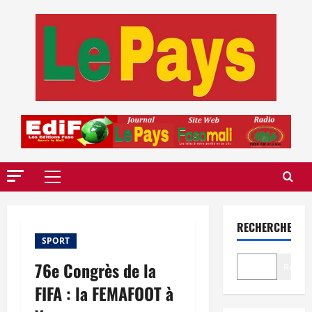
Aller
au
contenu
Menu
principal
RECHERCHER
SPORT
76e Congrès de la
Recher
FIFA : la FEMAFOOT à