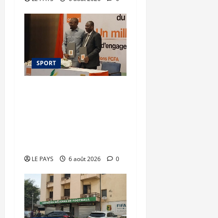
SPORT
Orange Mali –
FEMAFOOT : 200 millions
de FCFA supplémentaires
pour le nouveau
sélectionneur
LE PAYS
6 août 2026
0