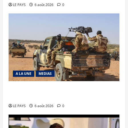
LE PAYS
6 août 2026
0
A LA UNE
MEDIAS
Tessalit et Tabrichat : La coalition JNIM/FLA
mise en déroute
LE PAYS
6 août 2026
0