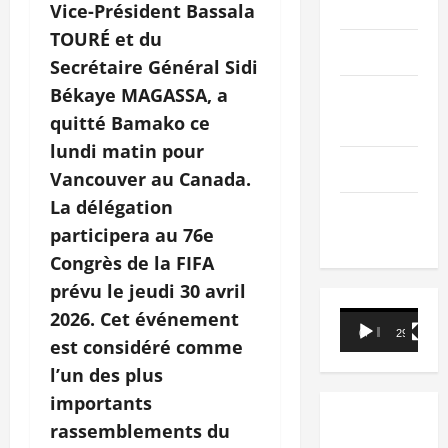
PEOPLE
Vice-Président Bassala
TOURÉ et du
Editorial
Secrétaire Général Sidi
Békaye MAGASSA, a
SCIENCES &
quitté Bamako ce
TECH
lundi matin pour
Nécrologie
Vancouver au Canada.
La délégation
TRIBUNE
participera au 76e
Congrès de la FIFA
prévu le jeudi 30 avril
2026. Cet événement
Lecteur
00:00
29:21
vidéo
est considéré comme
l’un des plus
importants
rassemblements du