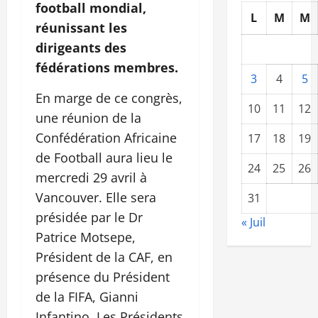
football mondial,
L
M
M
réunissant les
dirigeants des
fédérations membres.
3
4
5
En marge de ce congrès,
10
11
12
une réunion de la
Confédération Africaine
17
18
19
de Football aura lieu le
24
25
26
mercredi 29 avril à
Vancouver. Elle sera
31
présidée par le Dr
« Juil
Patrice Motsepe,
Président de la CAF, en
présence du Président
de la FIFA, Gianni
Infantino. Les Présidents