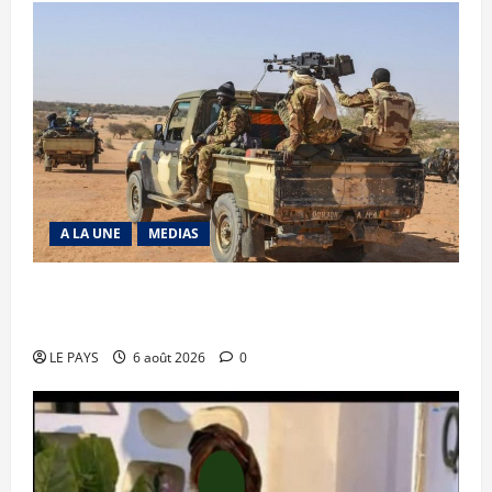
A LA UNE
MEDIAS
Tessalit et Tabrichat : La coalition JNIM/FLA
mise en déroute
LE PAYS
6 août 2026
0