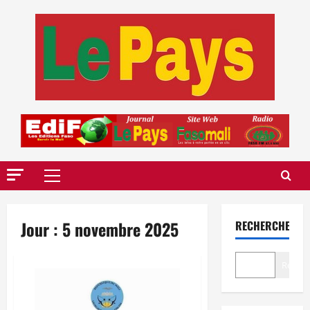
Aller
au
contenu
Menu
principal
Jour :
5 novembre 2025
RECHERCHER
Recher