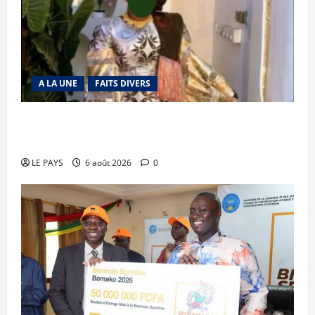
A LA UNE
FAITS DIVERS
Kalaban-Coro : ‘’ZA’’ tuée puis découpée par son
mari
LE PAYS
6 août 2026
0