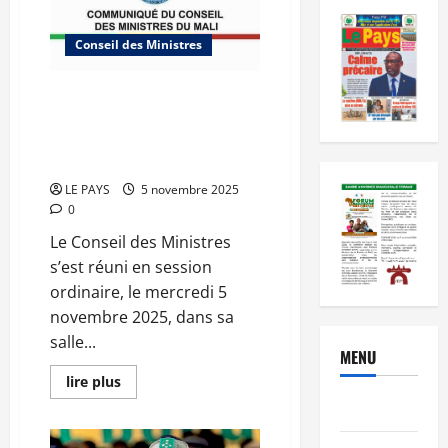
Conseil des Ministres
Communique du conseil des
ministres du mercredi 5
novembre 2025 CM N°2025-
46/SGG
LE PAYS
5 novembre 2025
0
Le Conseil des Ministres
s’est réuni en session
ordinaire, le mercredi 5
novembre 2025, dans sa
salle...
MENU
En
lire plus
savoir
Brèves
plus
sur
Communique