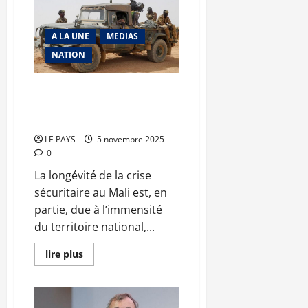
ASSEP
:
Vers
un
A LA UNE
MEDIAS
partenariat
NATION
gagnant-
gagnant
Rêve d’asphyxier Bamako :
l’erreur stratégique fatale des
terroristes
LE PAYS
5 novembre 2025
0
La longévité de la crise
sécuritaire au Mali est, en
partie, due à l’immensité
du territoire national,...
En
lire plus
savoir
plus
sur
Rêve
d’asphyxier