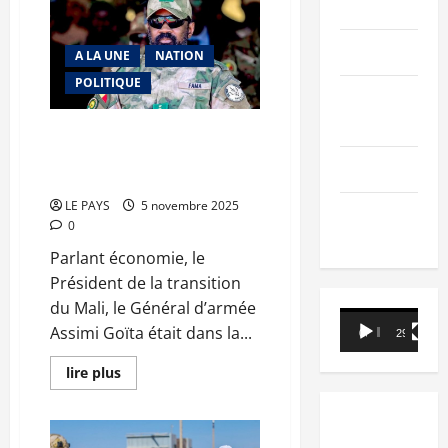
du
PEOPLE
conseil
des
ministres
Editorial
A LA UNE
NATION
du
mercredi
POLITIQUE
5
SCIENCES &
novembre
2025
TECH
CM
Coin de voile levé sur le
N°2025-
complot : Le discours de vérité
46/SGG
Nécrologie
du Président
LE PAYS
5 novembre 2025
TRIBUNE
0
Parlant économie, le
Président de la transition
du Mali, le Général d’armée
Lecteur
Assimi Goïta était dans la...
00:00
29:21
vidéo
En
lire plus
savoir
plus
sur
Coin
de