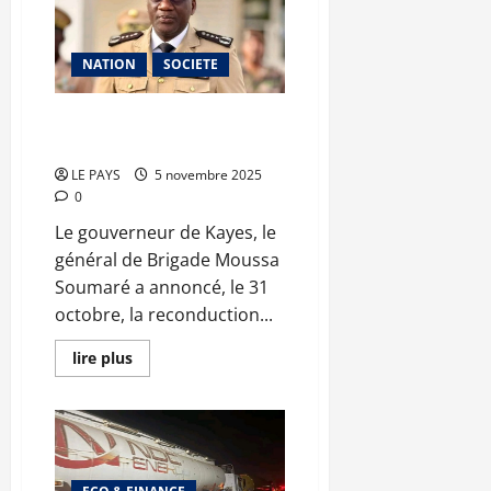
Baraka
Petroleum
:
la
NATION
SOCIETE
direction
dément
Kayes : le couvre-feu prorogé
de 30 jours
LE PAYS
5 novembre 2025
0
Le gouverneur de Kayes, le
général de Brigade Moussa
Soumaré a annoncé, le 31
octobre, la reconduction...
En
lire plus
savoir
plus
sur
Kayes
:
le
couvre-
feu