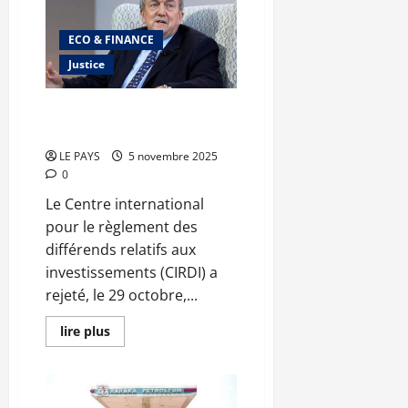
Bamako
:
l’erreur
ECO & FINANCE
stratégique
fatale
Justice
des
terroristes
Justice : Le Mali terrasse
Barrick Mining devant le CIRDI
LE PAYS
5 novembre 2025
0
Le Centre international
pour le règlement des
différends relatifs aux
investissements (CIRDI) a
rejeté, le 29 octobre,...
En
lire plus
savoir
plus
sur
Justice
:
Le