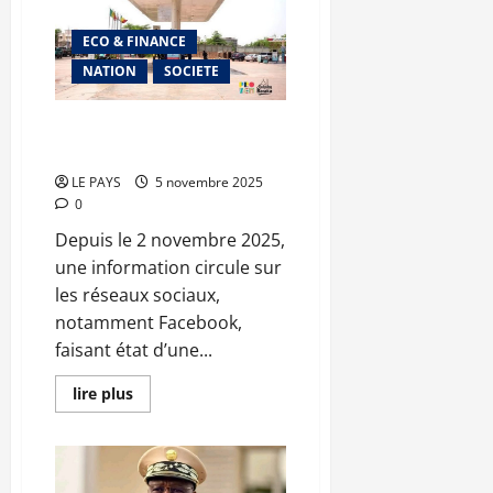
Mali
terrasse
ECO & FINANCE
Barrick
Mining
NATION
SOCIETE
devant
le
CIRDI
Fermeture des stations Baraka
Petroleum : la direction dément
LE PAYS
5 novembre 2025
0
Depuis le 2 novembre 2025,
une information circule sur
les réseaux sociaux,
notamment Facebook,
faisant état d’une...
En
lire plus
savoir
plus
sur
Fermeture
des
stations