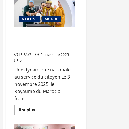
LITHIUM
:
Et
de
deux
A LA UNE
MONDE
pour
le
Mali
Le Maroc inaugure deux pôles
hospitaliers d’excellence à
Rabat et Agadir
LE PAYS
5 novembre 2025
0
Une dynamique nationale
au service du citoyen Le 3
novembre 2025, le
Royaume du Maroc a
franchi...
En
lire plus
savoir
plus
sur
Le