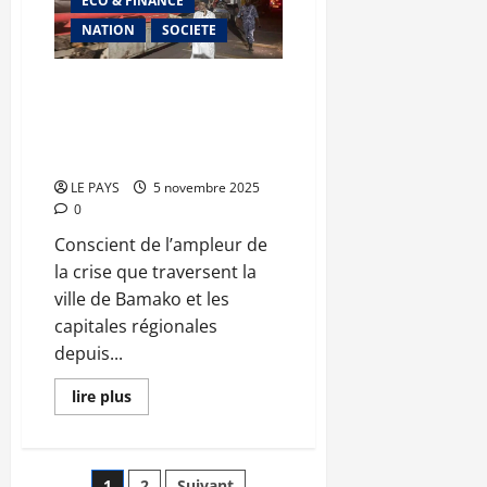
ECO & FINANCE
prorogé
de
NATION
SOCIETE
30
jours
Opérations de distribution des
hydrocarbures : Les
compétences de brigadier du
DG sur le terrain
LE PAYS
5 novembre 2025
0
Conscient de l’ampleur de
la crise que traversent la
ville de Bamako et les
capitales régionales
depuis...
En
lire plus
savoir
plus
sur
Opérations
de
1
2
Suivant
distribution