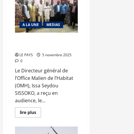
Maroc
inaugure
deux
pôles
hospitaliers
d’excellence
A LA UNE
MEDIAS
à
Rabat
et
Agadir
OMH – ASSEP : Vers un
partenariat gagnant-gagnant
LE PAYS
5 novembre 2025
0
Le Directeur général de
l’Office Malien de l’Habitat
(OMH), Issa Seydou
SISSOKO, a reçu en
audience, le...
En
lire plus
savoir
plus
sur
OMH
–