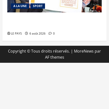
A LA UNE
SPORT
Retour de la biennale sportive : Orange Mali
apporte un soutien de 50 millions FCFA
LE PAYS
6 août 2026
0
Copyright © Tous droits réservés.
|
MoreNews
par
AF themes