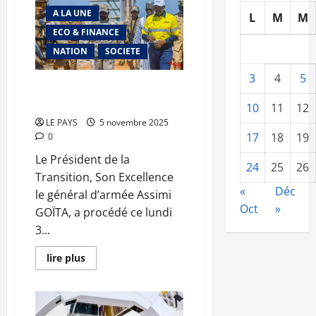
voile
A LA UNE
levé
L
M
M
sur
ECO & FINANCE
le
complot
NATION
SOCIETE
:
Le
discours
3
4
5
de
Mines de LITHIUM : Et de deux
vérité
pour le Mali
du
10
11
12
Président
LE PAYS
5 novembre 2025
17
18
19
0
Le Président de la
24
25
26
Transition, Son Excellence
«
Déc
le général d’armée Assimi
Oct
»
GOÏTA, a procédé ce lundi
3...
En
lire plus
savoir
plus
sur
Mines
de