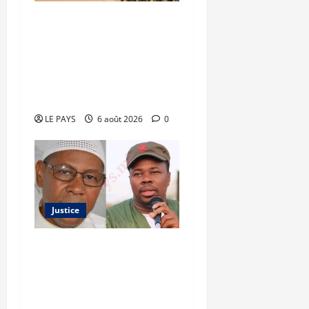
Tombouctou-Taoudenni :
394 éléments du
processus DDRI
franchissent une nouvelle
étape
LE PAYS
6 août 2026
0
Justice
Justice : Ben le Cerveau
condamné à cinq ans de
prison, Chahana Takiou
écope de douze mois