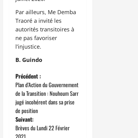
Par ailleurs, Me Demba
Traoré a invité les
autorités transitoires à
ne pas favoriser
l’injustice.
B. Guindo
N
Précédent :
Plan d’Action du Gouvernement
a
de la Transition : Nouhoum Sarr
v
jugé incohérent dans sa prise
de position
i
Suivant:
g
Brèves du Lundi 22 Février
2021