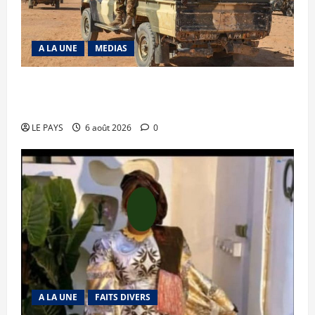
A LA UNE
MEDIAS
Tessalit et Tabrichat : La coalition JNIM/FLA
mise en déroute
LE PAYS
6 août 2026
0
A LA UNE
FAITS DIVERS