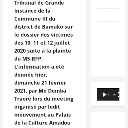
PEOPLE
Tribunal de Grande
Instance de la
Editorial
Commune III du
district de Bamako sur
SCIENCES &
le dossier des victimes
TECH
des 10, 11 et 12 juillet
Nécrologie
2020 suite à la plainte
du M5-RFP.
TRIBUNE
L’information a été
donnée hier,
dimanche 21 février
2021, par Me Demba
Lecteur
00:00
29:21
Traoré lors du meeting
vidéo
organisé par ledit
mouvement au Palais
de la Culture Amadou