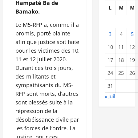
Hampaté Ba de
L
M
M
Bamako.
Le M5-RFP a, comme il a
promis, porté plainte
3
4
5
afin que justice soit faite
10
11
12
pour les victimes des 10,
11 et 12 juillet 2020.
17
18
19
Durant ces trois jours,
24
25
26
des militants et
sympathisants du M5-
31
RFP sont morts, d’autres
« Juil
sont blessés suite à la
répression de la
désobéissance civile par
les forces de l’ordre. La
justice, pour ces