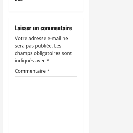
a
t
i
Laisser un commentaire
o
Votre adresse e-mail ne
sera pas publiée.
Les
n
champs obligatoires sont
indiqués avec
*
d
Commentaire
*
’
a
r
t
i