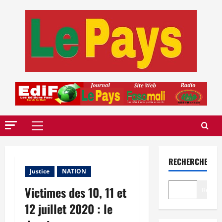
Aller
au
contenu
Menu
principal
RECHERCHER
Justice
NATION
Victimes des 10, 11 et
Recher
12 juillet 2020 : le