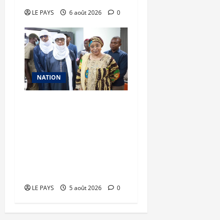
LE PAYS
6 août 2026
0
NATION
Vacances citoyennes des
Pupilles de la Nation : le
Gouvernement réaffirme
son engagement en
faveur d’une jeunesse
épanouie et responsable
LE PAYS
5 août 2026
0