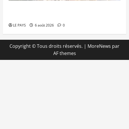
Kalaban-Coro : ‘’ZA’’ tuée puis découpée par son
mari
LE PAYS
6 août 2026
0
Copyright © Tous droits réservés.
|
MoreNews
par
AF themes