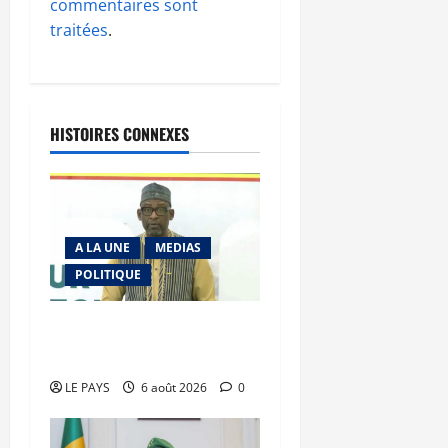
commentaires sont
traitées
.
HISTOIRES CONNEXES
A LA UNE
MEDIAS
POLITIQUE
Diplomatie : calme
précaire
LE PAYS
6 août 2026
0