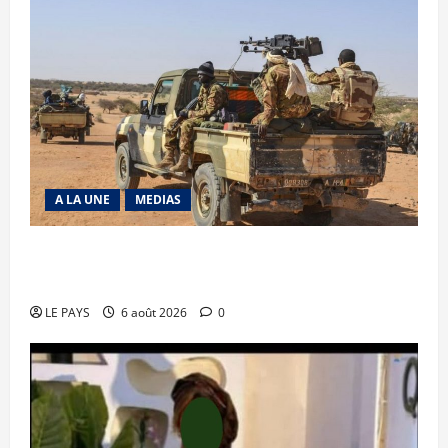
A LA UNE
MEDIAS
Tessalit et Tabrichat : La coalition JNIM/FLA
mise en déroute
LE PAYS
6 août 2026
0