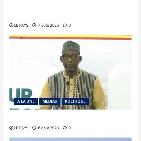
Communique du conseil des ministres du
vendredi 7 aout 2026 CM N°2026-31/SGG
LE PAYS
7 août 2026
0
A LA UNE
MEDIAS
POLITIQUE
Diplomatie : calme précaire
LE PAYS
6 août 2026
0