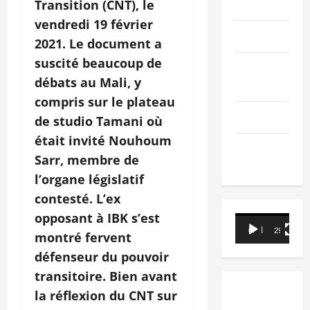
PEOPLE
Transition (CNT),
le
vendredi
19 février
Editorial
2021. Le document a
suscité beaucoup de
SCIENCES &
débats au Mali, y
TECH
compris sur le plateau
Nécrologie
de studio Tamani où
était invité Nouhoum
TRIBUNE
Sarr, membre de
l’organe législatif
contesté. L’ex
opposant à IBK s’est
Lecteur
00:00
29:21
montré fervent
vidéo
défenseur du pouvoir
transitoire. Bien avant
la réflexion du CNT sur