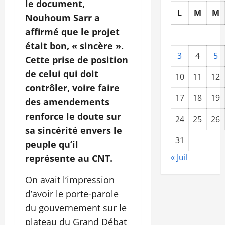
le document,
L
M
M
Nouhoum Sarr a
affirmé que le projet
était bon, « sincère ».
3
4
5
Cette prise de position
de celui qui doit
10
11
12
contrôler, voire faire
17
18
19
des amendements
renforce le doute sur
24
25
26
sa sincérité envers le
31
peuple qu’il
« Juil
représente au CNT.
On avait l’impression
d’avoir le porte-parole
du gouvernement sur le
plateau du Grand Débat