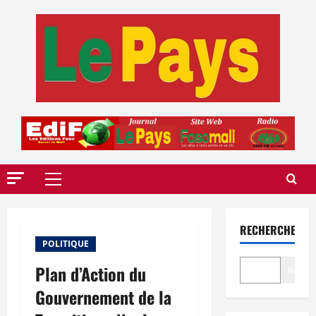
Aller
au
contenu
Menu
principal
RECHERCHER
POLITIQUE
Plan d’Action du
Recher
Gouvernement de la