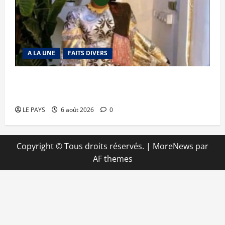
A LA UNE
FAITS DIVERS
Kalaban-Coro : ‘’ZA’’ tuée puis découpée par son
mari
LE PAYS
6 août 2026
0
Copyright © Tous droits réservés.
|
MoreNews
par
AF themes