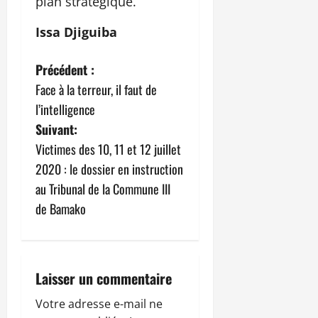
plan stratégique.
Issa Djiguiba
N
Précédent :
Face à la terreur, il faut de
a
l’intelligence
v
Suivant:
Victimes des 10, 11 et 12 juillet
i
2020 : le dossier en instruction
g
au Tribunal de la Commune III
de Bamako
a
t
i
Laisser un commentaire
o
Votre adresse e-mail ne