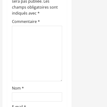
sera pas publiée.
Les
n
champs obligatoires sont
indiqués avec
*
d
Commentaire
*
’
a
r
t
i
c
l
Nom
*
e
E-mail
*