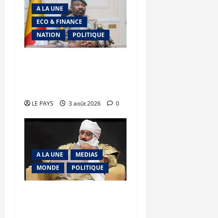
A LA UNE
ECO & FINANCE
NATION
POLITIQUE
Secteur minier : La vision
futuriste du Général
d’Armée Assimi Goïta
LE PAYS
3 août 2026
0
A LA UNE
MEDIAS
MONDE
POLITIQUE
Niamey : Le Mali exporte
son modèle de