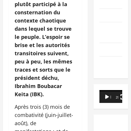
PEOPLE
plutôt participé à la
consternation du
Editorial
contexte chaotique
dans lequel se trouve
SCIENCES &
TECH
le peuple. L’espoir se
brise et les autorités
Nécrologie
transitoires suivent,
peu à peu, les mêmes
TRIBUNE
traces et sorts que le
président déchu,
Ibrahim Boubacar
Lecteur
Keita (IBK).
00:00
29:21
vidéo
Après trois (3) mois de
combativité (juin-juillet-
août), de