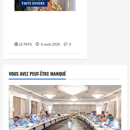
FAITS DIVERS
Kalaban-Coro : ‘’ZA’’ tuée
puis découpée par son
mari
LE PAYS
6 août 2026
0
VOUS AVEZ PEUT-ÊTRE MANQUÉ