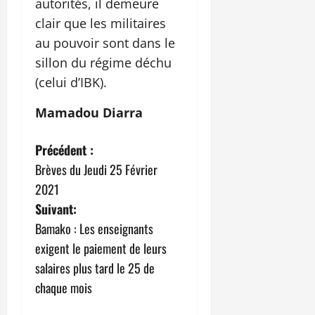
autorités, il demeure
clair que les militaires
au pouvoir sont dans le
sillon du régime déchu
(celui d’IBK).
Mamadou Diarra
N
Précédent :
Brèves du Jeudi 25 Février
a
2021
v
Suivant:
Bamako : Les enseignants
i
exigent le paiement de leurs
g
salaires plus tard le 25 de
chaque mois
a