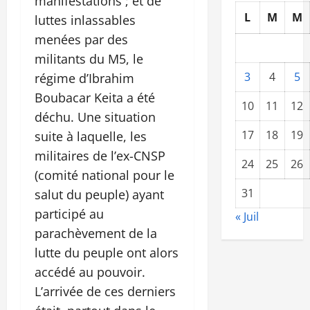
manifestations ; et de
L
M
M
luttes inlassables
menées par des
militants du M5, le
3
4
5
régime d’Ibrahim
Boubacar Keita a été
10
11
12
déchu. Une situation
17
18
19
suite à laquelle, les
militaires de l’ex-CNSP
24
25
26
(comité national pour le
31
salut du peuple) ayant
participé au
« Juil
parachèvement de la
lutte du peuple ont alors
accédé au pouvoir.
L’arrivée de ces derniers