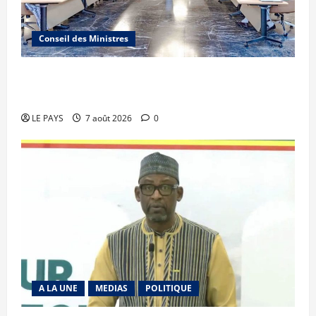
Conseil des Ministres
Communique du conseil des ministres du
vendredi 7 aout 2026 CM N°2026-31/SGG
LE PAYS
7 août 2026
0
A LA UNE
MEDIAS
POLITIQUE