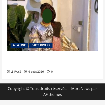
A LA UNE
FAITS DIVERS
Kalaban-Coro : ‘’ZA’’ tuée puis découpée par son
mari
LE PAYS
6 août 2026
0
Copyright © Tous droits réservés.
|
MoreNews
par
AF themes