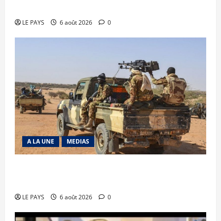
Diplomatie : calme précaire
LE PAYS
6 août 2026
0
A LA UNE
MEDIAS
Tessalit et Tabrichat : La coalition JNIM/FLA
mise en déroute
LE PAYS
6 août 2026
0