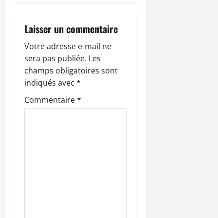
t
i
Laisser un commentaire
o
Votre adresse e-mail ne
sera pas publiée.
Les
n
champs obligatoires sont
indiqués avec
*
d
Commentaire
*
’
a
r
t
i
c