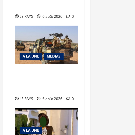
précaire
LE PAYS
6 août 2026
0
A LA UNE
MEDIAS
Tessalit et Tabrichat : La
coalition JNIM/FLA mise
en déroute
LE PAYS
6 août 2026
0
A LA UNE