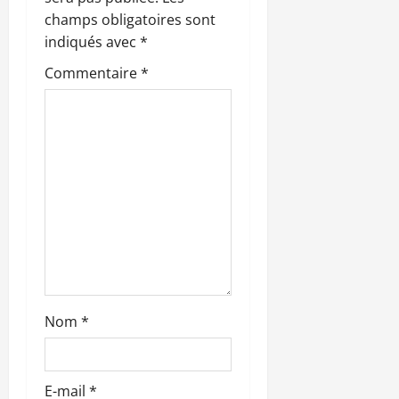
n
champs obligatoires sont
indiqués avec
*
d
Commentaire
*
’
a
r
t
i
c
l
Nom
*
e
E-mail
*