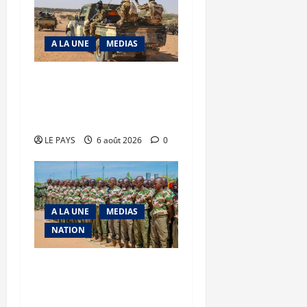
A LA UNE
MEDIAS
Tessalit et Tabrichat : La
coalition JNIM/FLA mise
en déroute
LE PAYS
6 août 2026
0
A LA UNE
MEDIAS
NATION
Tombouctou-Taoudenni :
394 éléments du
processus DDRI