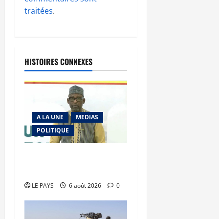
traitées
.
HISTOIRES CONNEXES
A LA UNE
MEDIAS
POLITIQUE
Diplomatie : calme
précaire
LE PAYS
6 août 2026
0