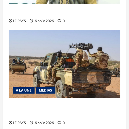
Diplomatie : calme précaire
LE PAYS
6 août 2026
0
A LA UNE
MEDIAS
Tessalit et Tabrichat : La coalition JNIM/FLA
mise en déroute
LE PAYS
6 août 2026
0