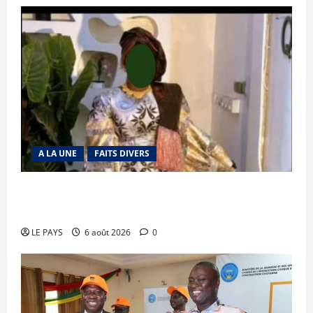
A LA UNE
FAITS DIVERS
Kalaban-Coro : ‘’ZA’’ tuée puis découpée par son
mari
LE PAYS
6 août 2026
0