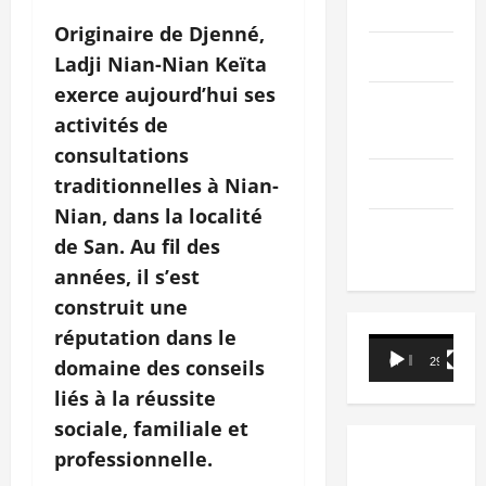
PEOPLE
Originaire de Djenné,
Editorial
Ladji Nian-Nian Keïta
exerce aujourd’hui ses
SCIENCES &
activités de
TECH
consultations
Nécrologie
traditionnelles à Nian-
Nian, dans la localité
TRIBUNE
de San. Au fil des
années, il s’est
construit une
réputation dans le
Lecteur
domaine des conseils
00:00
29:21
vidéo
liés à la réussite
sociale, familiale et
professionnelle.