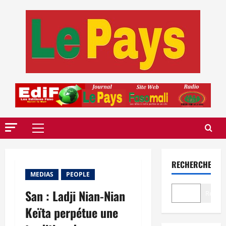
Aller
au
contenu
Menu
principal
RECHERCHER
MEDIAS
PEOPLE
San : Ladji Nian-Nian
Recher
Keïta perpétue une