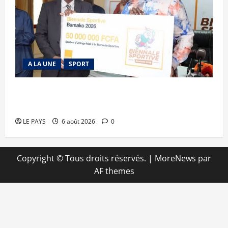
A LA UNE
SPORT
Retour de la biennale sportive : Orange Mali
apporte un soutien de 50 millions FCFA
LE PAYS
6 août 2026
0
Copyright © Tous droits réservés.
|
MoreNews
par
AF themes