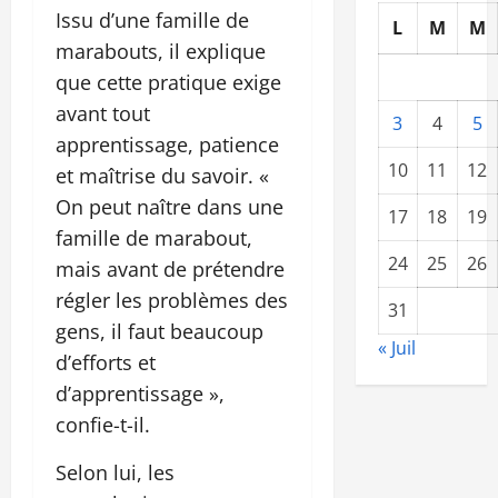
Issu d’une famille de
L
M
M
marabouts, il explique
que cette pratique exige
avant tout
3
4
5
apprentissage, patience
10
11
12
et maîtrise du savoir. «
On peut naître dans une
17
18
19
famille de marabout,
24
25
26
mais avant de prétendre
régler les problèmes des
31
gens, il faut beaucoup
« Juil
d’efforts et
d’apprentissage »,
confie-t-il.
Selon lui, les