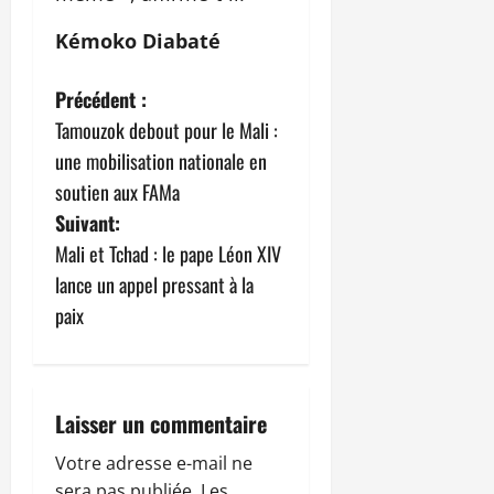
Kémoko Diabaté
N
Précédent :
Tamouzok debout pour le Mali :
a
une mobilisation nationale en
v
soutien aux FAMa
Suivant:
i
Mali et Tchad : le pape Léon XIV
g
lance un appel pressant à la
paix
a
t
i
Laisser un commentaire
o
Votre adresse e-mail ne
sera pas publiée.
Les