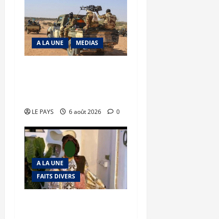
A LA UNE
MEDIAS
Tessalit et Tabrichat : La
coalition JNIM/FLA mise
en déroute
LE PAYS
6 août 2026
0
A LA UNE
FAITS DIVERS
Kalaban-Coro : ‘’ZA’’ tuée
puis découpée par son