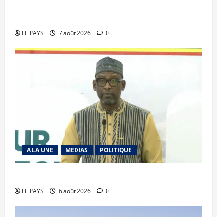
Communique du conseil des ministres du
vendredi 7 aout 2026 CM N°2026-31/SGG
LE PAYS
7 août 2026
0
A LA UNE
MEDIAS
POLITIQUE
Diplomatie : calme précaire
LE PAYS
6 août 2026
0