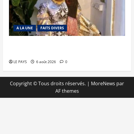
A LA UNE
FAITS DIVERS
Kalaban-Coro : ‘’ZA’’ tuée puis découpée par son
mari
LE PAYS
6 août 2026
0
Copyright © Tous droits réservés.
|
MoreNews
par
AF themes