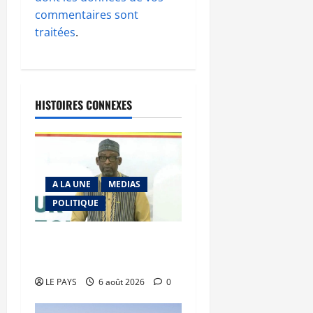
commentaires sont
traitées
.
HISTOIRES CONNEXES
A LA UNE
MEDIAS
POLITIQUE
Diplomatie : calme
précaire
LE PAYS
6 août 2026
0