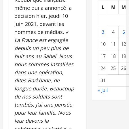
L
M
M
même qui a annoncé la
décision hier, jeudi 10
juin 2021, devant les
hommes de médias.
«
3
4
5
La France est engagée
10
11
12
depuis un peu plus de
huit ans au Sahel. Nous
17
18
19
nous sommes installées
24
25
26
dans une opération,
dites Barkhane, de
31
longue durée. Beaucoup
« Juil
de nos soldats sont
tombés, j’ai une pensée
pour leur famille. Nous
leur devons la
cohérence, la clarté »,
a