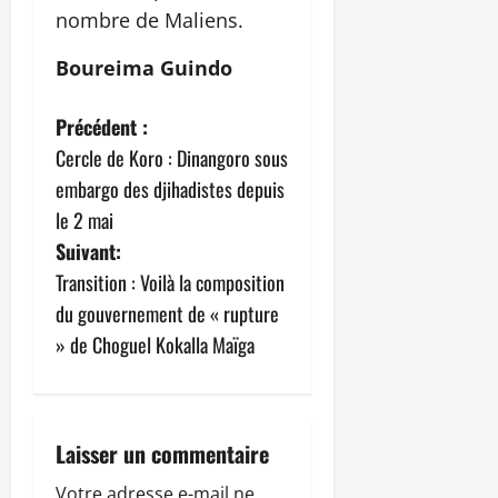
nombre de Maliens.
Boureima Guindo
N
Précédent :
Cercle de Koro : Dinangoro sous
a
embargo des djihadistes depuis
v
le 2 mai
Suivant:
i
Transition : Voilà la composition
g
du gouvernement de « rupture
» de Choguel Kokalla Maïga
a
t
i
Laisser un commentaire
Votre adresse e-mail ne