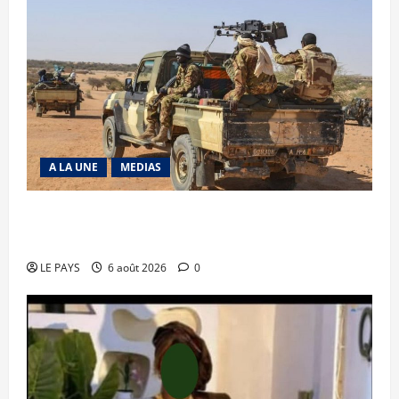
A LA UNE
MEDIAS
Tessalit et Tabrichat : La coalition JNIM/FLA
mise en déroute
LE PAYS
6 août 2026
0