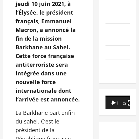
PEOPLE
jeudi 10 juin 2021, à
l’Élysée, le président
Editorial
français, Emmanuel
Macron, a annoncé la
SCIENCES &
TECH
fin de la mission
Barkhane au Sahel.
Nécrologie
Cette force française
antiterroriste sera
TRIBUNE
intégrée dans une
nouvelle force
internationale dont
l’arrivée est annoncée.
Lecteur
00:00
29:21
vidéo
La Barkhane part enfin
du sahel. C’est le
président de la
République française