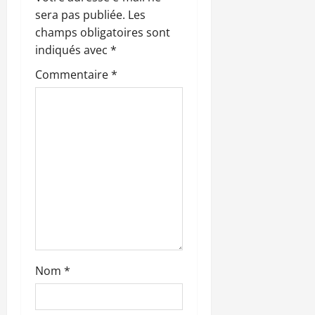
o
sera pas publiée.
Les
n
champs obligatoires sont
indiqués avec
*
d
Commentaire
*
’
a
r
t
i
c
l
Nom
*
e