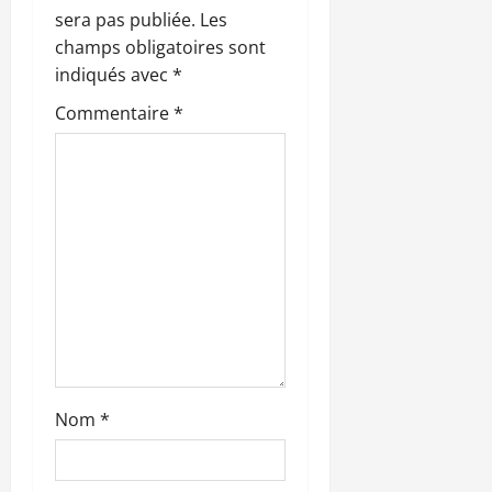
o
sera pas publiée.
Les
n
champs obligatoires sont
indiqués avec
*
d
Commentaire
*
’
a
r
t
i
c
l
Nom
*
e