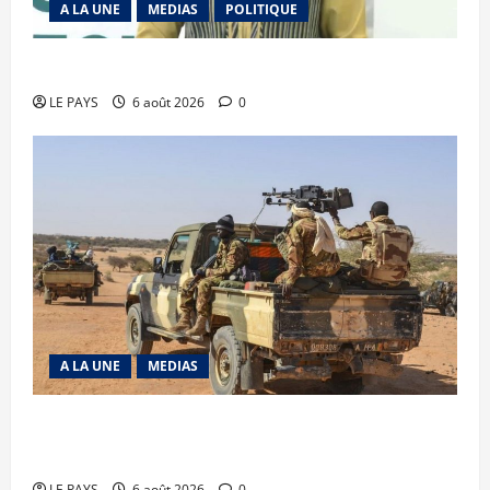
A LA UNE
MEDIAS
POLITIQUE
Diplomatie : calme précaire
LE PAYS
6 août 2026
0
A LA UNE
MEDIAS
Tessalit et Tabrichat : La coalition JNIM/FLA
mise en déroute
LE PAYS
6 août 2026
0