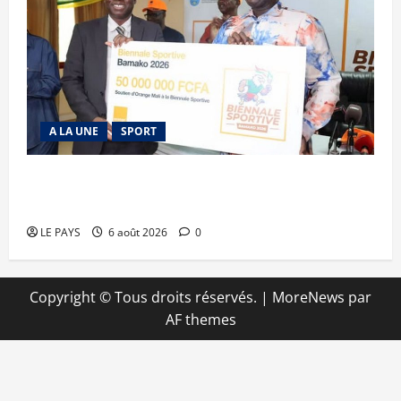
A LA UNE
SPORT
Retour de la biennale sportive : Orange Mali
apporte un soutien de 50 millions FCFA
LE PAYS
6 août 2026
0
Copyright © Tous droits réservés.
|
MoreNews
par
AF themes