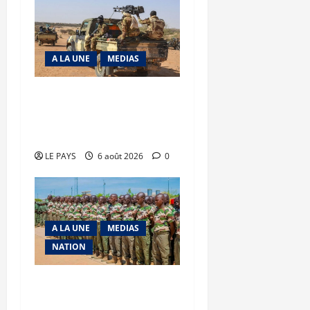
A LA UNE
MEDIAS
Tessalit et Tabrichat : La
coalition JNIM/FLA mise
en déroute
LE PAYS
6 août 2026
0
A LA UNE
MEDIAS
NATION
Tombouctou-Taoudenni :
394 éléments du