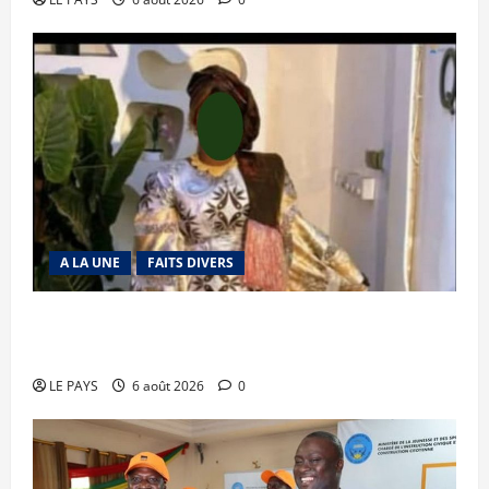
A LA UNE
FAITS DIVERS
Kalaban-Coro : ‘’ZA’’ tuée puis découpée par son
mari
LE PAYS
6 août 2026
0