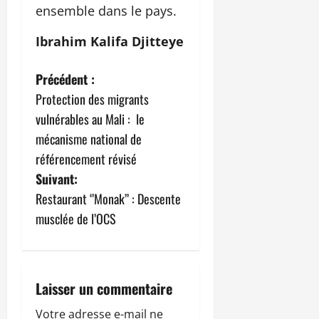
ensemble dans le pays.
Ibrahim Kalifa Djitteye
N
Précédent :
Protection des migrants
a
vulnérables au Mali : le
v
mécanisme national de
référencement révisé
i
Suivant:
g
Restaurant ‘’Monak’’ : Descente
musclée de l’OCS
a
t
i
Laisser un commentaire
Votre adresse e-mail ne