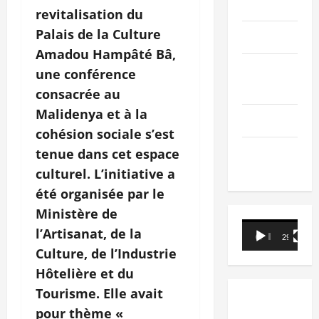
PEOPLE
revitalisation du
Palais de la Culture
Editorial
Amadou Hampâté Bâ,
SCIENCES &
une conférence
TECH
consacrée au
Malidenya et à la
Nécrologie
cohésion sociale s’est
TRIBUNE
tenue dans cet espace
culturel. L’initiative a
été organisée par le
Ministère de
Lecteur
l’Artisanat, de la
00:00
29:21
vidéo
Culture, de l’Industrie
Hôtelière et du
Tourisme. Elle avait
pour thème «