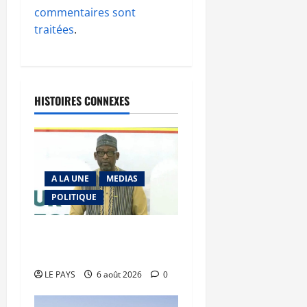
commentaires sont
traitées
.
HISTOIRES CONNEXES
A LA UNE
MEDIAS
POLITIQUE
Diplomatie : calme
précaire
LE PAYS
6 août 2026
0