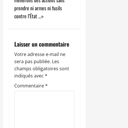
t
prendre ni armes ni fusils
i
contre l’État …»
o
n
Laisser un commentaire
d
Votre adresse e-mail ne
’
sera pas publiée.
Les
champs obligatoires sont
a
indiqués avec
*
r
Commentaire
*
t
i
c