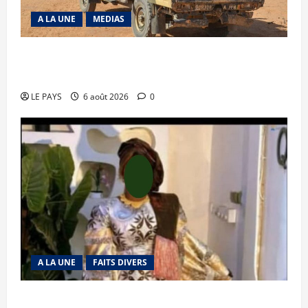
A LA UNE
MEDIAS
Tessalit et Tabrichat : La coalition JNIM/FLA
mise en déroute
LE PAYS
6 août 2026
0
A LA UNE
FAITS DIVERS
Kalaban-Coro : ‘’ZA’’ tuée puis découpée par son