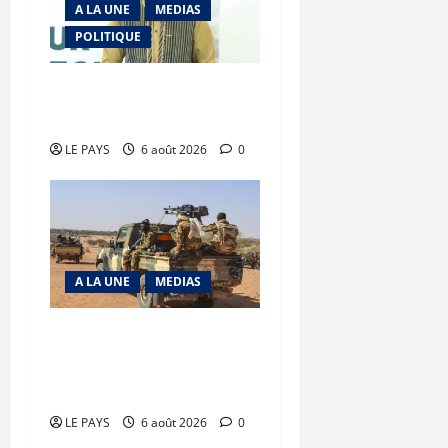
A LA UNE
MEDIAS
POLITIQUE
Diplomatie : calme
précaire
LE PAYS
6 août 2026
0
A LA UNE
MEDIAS
Tessalit et Tabrichat : La
coalition JNIM/FLA mise
en déroute
LE PAYS
6 août 2026
0