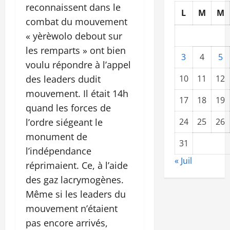
reconnaissent dans le
L
M
M
combat du mouvement
« yèrèwolo debout sur
les remparts » ont bien
3
4
5
voulu répondre à l’appel
des leaders dudit
10
11
12
mouvement. Il était 14h
17
18
19
quand les forces de
l’ordre siégeant le
24
25
26
monument de
31
l’indépendance
« Juil
réprimaient. Ce, à l’aide
des gaz lacrymogènes.
Même si les leaders du
mouvement n’étaient
pas encore arrivés,