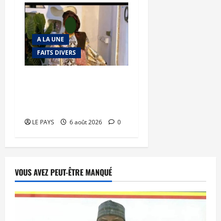
A LA UNE
FAITS DIVERS
Kalaban-Coro : ‘’ZA’’ tuée
puis découpée par son
mari
LE PAYS
6 août 2026
0
VOUS AVEZ PEUT-ÊTRE MANQUÉ