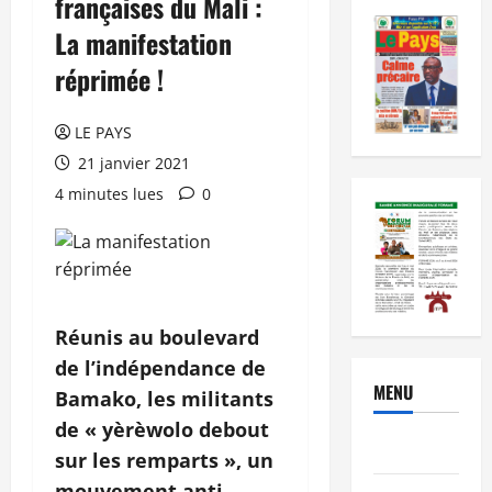
françaises du Mali :
La manifestation
réprimée !
LE PAYS
21 janvier 2021
4 minutes lues
0
Réunis au boulevard
de l’indépendance de
MENU
Bamako, les militants
de « yèrèwolo debout
Brèves
sur les remparts », un
mouvement anti