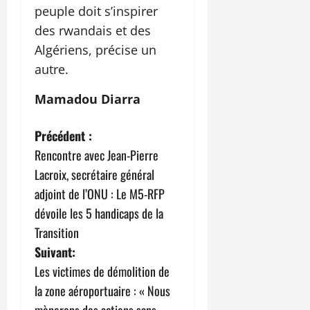
peuple doit s’inspirer
des rwandais et des
Algériens, précise un
autre.
Mamadou Diarra
N
Précédent :
Rencontre avec Jean-Pierre
a
Lacroix, secrétaire général
v
adjoint de l’ONU : Le M5-RFP
dévoile les 5 handicaps de la
i
Transition
g
Suivant:
Les victimes de démolition de
a
la zone aéroportuaire : « Nous
mènerons des actions sans