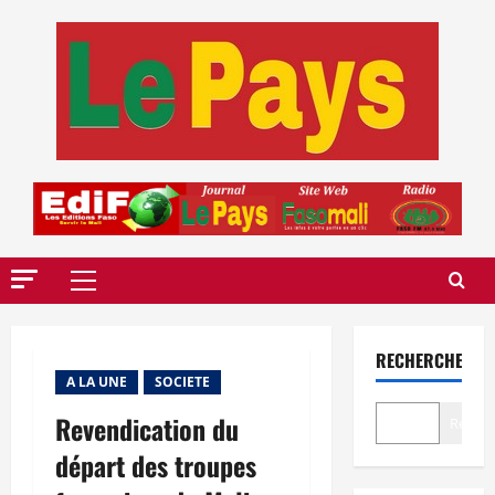
Aller
au
contenu
Menu
principal
RECHERCHER
A LA UNE
SOCIETE
Revendication du
Recher
départ des troupes