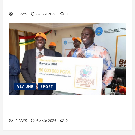
mari
LE PAYS
6 août 2026
0
A LA UNE
SPORT
Retour de la biennale sportive : Orange Mali
apporte un soutien de 50 millions FCFA
LE PAYS
6 août 2026
0