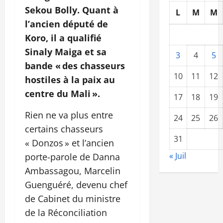
Sekou Bolly. Quant à
L
M
M
l’ancien député de
Koro, il a qualifié
Sinaly Maiga et sa
3
4
5
bande « des chasseurs
10
11
12
hostiles à la paix au
centre du Mali ».
17
18
19
Rien ne va plus entre
24
25
26
certains chasseurs
31
« Donzos » et l’ancien
« Juil
porte-parole de Danna
Ambassagou, Marcelin
Guenguéré, devenu chef
de Cabinet du ministre
de la Réconciliation