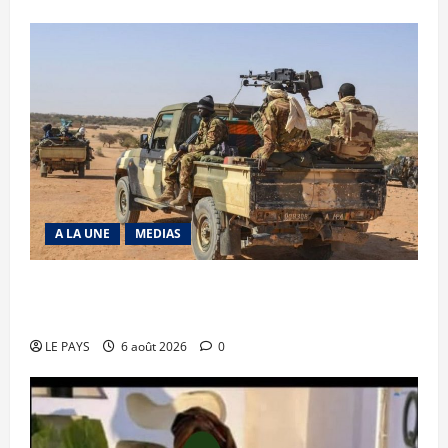
A LA UNE
MEDIAS
Tessalit et Tabrichat : La coalition JNIM/FLA
mise en déroute
LE PAYS
6 août 2026
0