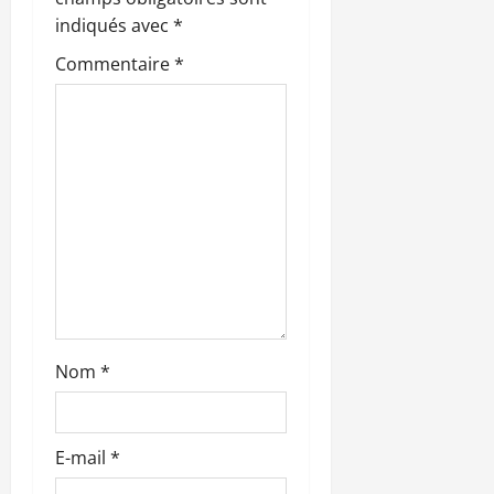
n
indiqués avec
*
d
Commentaire
*
’
a
r
t
i
c
l
Nom
*
e
E-mail
*