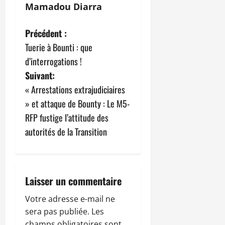
Mamadou Diarra
N
Précédent :
Tuerie à Bounti : que
a
d’interrogations !
v
Suivant:
« Arrestations extrajudiciaires
i
» et attaque de Bounty : Le M5-
g
RFP fustige l’attitude des
autorités de la Transition
a
t
i
Laisser un commentaire
o
Votre adresse e-mail ne
sera pas publiée.
Les
champs obligatoires sont