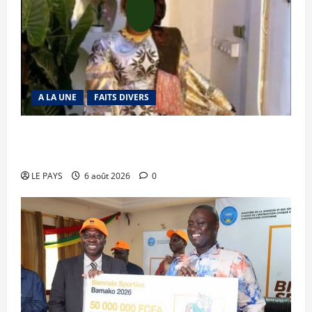
A LA UNE
FAITS DIVERS
Kalaban-Coro : ‘’ZA’’ tuée puis découpée par son
mari
LE PAYS
6 août 2026
0