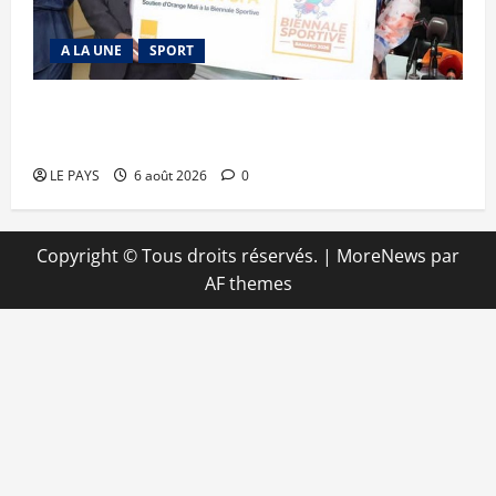
A LA UNE
SPORT
Retour de la biennale sportive : Orange Mali
apporte un soutien de 50 millions FCFA
LE PAYS
6 août 2026
0
Copyright © Tous droits réservés.
|
MoreNews
par
AF themes