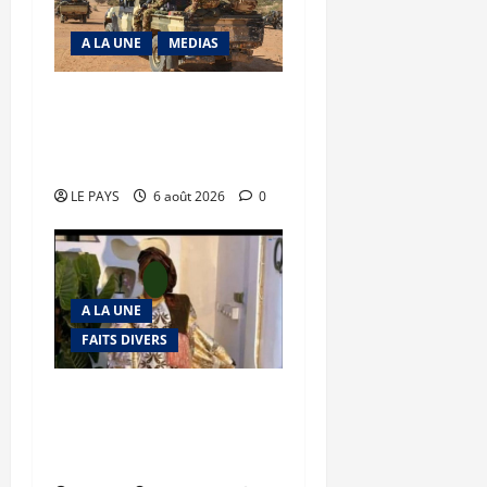
A LA UNE
MEDIAS
Tessalit et Tabrichat : La
coalition JNIM/FLA mise
en déroute
LE PAYS
6 août 2026
0
A LA UNE
FAITS DIVERS
Kalaban-Coro : ‘’ZA’’ tuée
puis découpée par son
mari