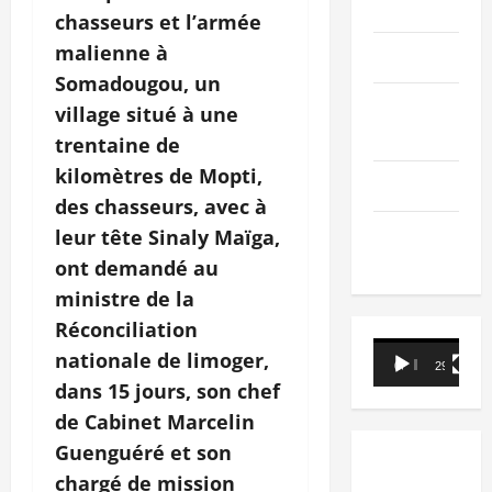
PEOPLE
chasseurs et l’armée
malienne à
Editorial
Somadougou, un
SCIENCES &
village situé à une
TECH
trentaine de
kilomètres de Mopti,
Nécrologie
des chasseurs, avec à
TRIBUNE
leur tête Sinaly Maïga,
ont demandé au
ministre de la
Réconciliation
Lecteur
nationale de limoger,
00:00
29:21
vidéo
dans 15 jours, son chef
de Cabinet Marcelin
Guenguéré et son
chargé de mission