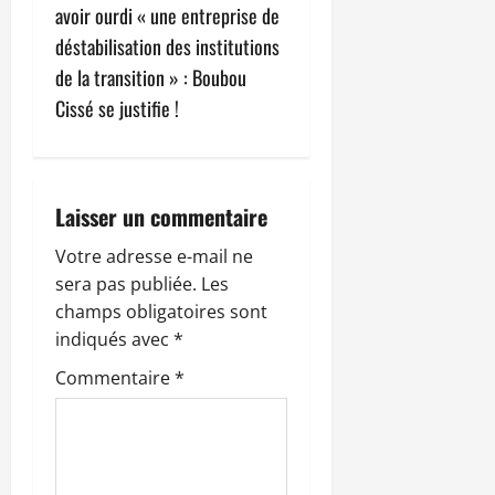
avoir ourdi « une entreprise de
a
déstabilisation des institutions
t
de la transition » : Boubou
Cissé se justifie !
i
o
n
Laisser un commentaire
d
Votre adresse e-mail ne
sera pas publiée.
Les
’
champs obligatoires sont
indiqués avec
*
a
Commentaire
*
r
t