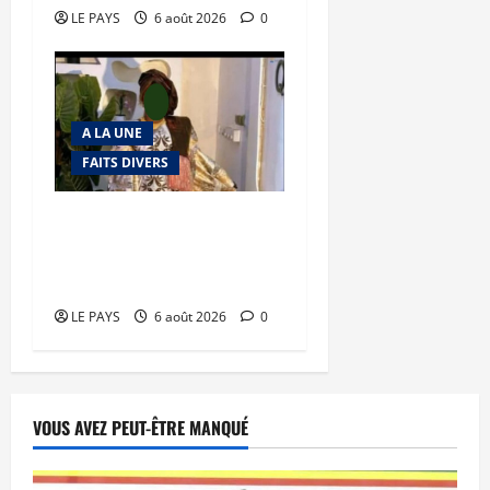
LE PAYS
6 août 2026
0
A LA UNE
FAITS DIVERS
Kalaban-Coro : ‘’ZA’’ tuée
puis découpée par son
mari
LE PAYS
6 août 2026
0
VOUS AVEZ PEUT-ÊTRE MANQUÉ