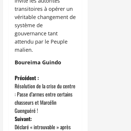
invité les autorités
transitoires à opérer un
véritable changement de
système de
gouvernance tant
attendu par le Peuple
malien.
Boureima Guindo
N
Précédent :
Résolution de la crise du centre
a
: Passe d’armes entre certains
v
chasseurs et Marcélin
Guenguéré !
i
Suivant:
g
Déclaré « introuvable » après