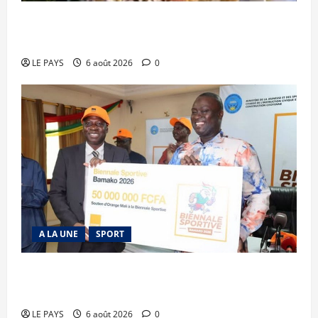
Kalaban-Coro : ‘’ZA’’ tuée puis découpée par son
mari
LE PAYS
6 août 2026
0
A LA UNE
SPORT
Retour de la biennale sportive : Orange Mali
apporte un soutien de 50 millions FCFA
LE PAYS
6 août 2026
0