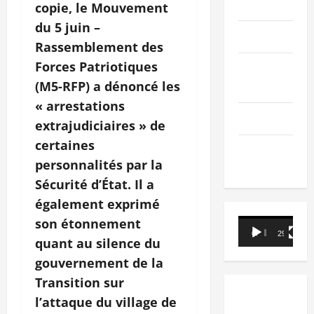
PEOPLE
copie, le Mouvement
du 5 juin –
Editorial
Rassemblement des
Forces Patriotiques
SCIENCES &
(M5-RFP) a dénoncé les
TECH
« arrestations
Nécrologie
extrajudiciaires » de
certaines
TRIBUNE
personnalités par la
Sécurité d’État. Il a
également exprimé
son étonnement
Lecteur
00:00
29:21
vidéo
quant au silence du
gouvernement de la
Transition sur
l’attaque du village de