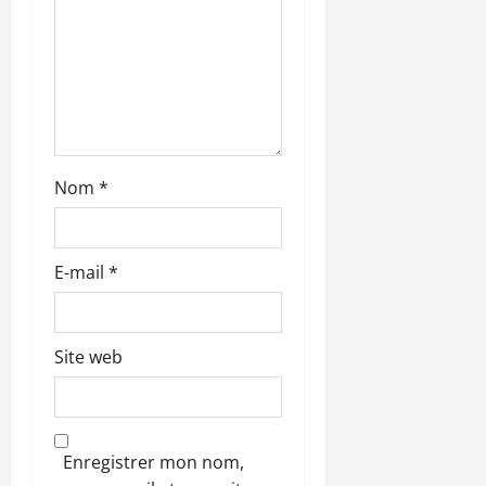
i
c
l
e
Nom
*
E-mail
*
Site web
Enregistrer mon nom,