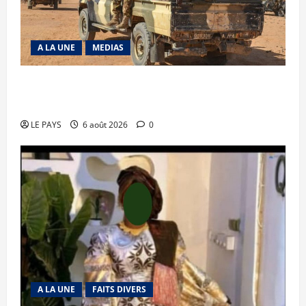
A LA UNE
MEDIAS
Tessalit et Tabrichat : La coalition JNIM/FLA
mise en déroute
LE PAYS
6 août 2026
0
A LA UNE
FAITS DIVERS