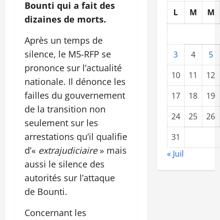
Bounti qui a fait des
L
M
M
dizaines de morts.
Après un temps de
silence, le M5-RFP se
3
4
5
prononce sur l’actualité
10
11
12
nationale. Il dénonce les
failles du gouvernement
17
18
19
de la transition non
24
25
26
seulement sur les
arrestations qu’il qualifie
31
d’«
extrajudiciaire
» mais
« Juil
aussi le silence des
autorités sur l’attaque
de Bounti.
Concernant les