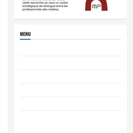
MENU
Brèves
PEOPLE
Editorial
SCIENCES & TECH
Nécrologie
TRIBUNE