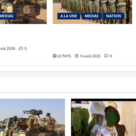
MEDIAS
A LA UNE
MEDIAS
NATION
richat : La coalition
Tombouctou-Taoudenni : 394
 en déroute
éléments du processus DDRI
franchissent une nouvelle étape
août 2026
0
LE PAYS
6 août 2026
0