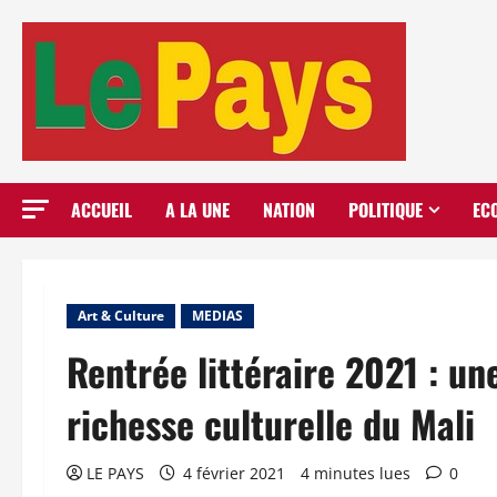
Aller
au
contenu
ACCUEIL
A LA UNE
NATION
POLITIQUE
EC
Art & Culture
MEDIAS
Rentrée littéraire 2021 : un
richesse culturelle du Mali
LE PAYS
4 février 2021
4 minutes lues
0