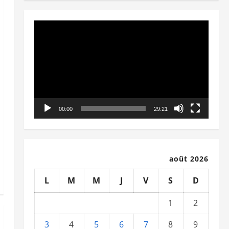
Lecteur
vidéo
00:00
29:21
août 2026
L
M
M
J
V
S
D
1
2
3
4
5
6
7
8
9