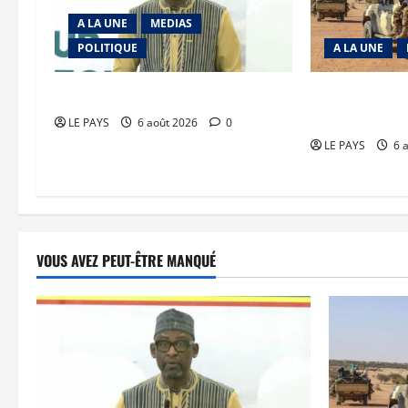
A LA UNE
MEDIAS
POLITIQUE
A LA UNE
Diplomatie : calme précaire
Tessalit et Tab
JNIM/FLA mise
LE PAYS
6 août 2026
0
LE PAYS
6 
VOUS AVEZ PEUT-ÊTRE MANQUÉ