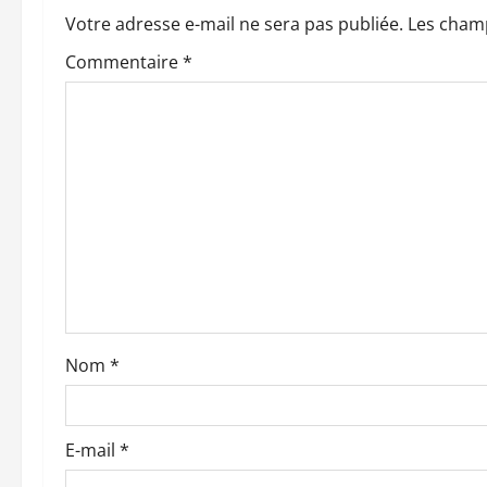
a
Votre adresse e-mail ne sera pas publiée.
Les champ
t
Commentaire
*
i
o
n
d
’
a
Nom
*
r
t
E-mail
*
i