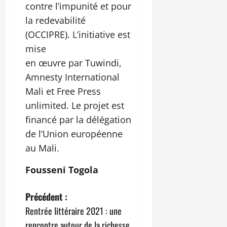
contre l’impunité et pour
la redevabilité
(OCCIPRE). L’initiative est
mise
en œuvre par Tuwindi,
Amnesty International
Mali et Free Press
unlimited. Le projet est
financé par la délégation
de l’Union européenne
au Mali.
Fousseni Togola
N
Précédent :
Rentrée littéraire 2021 : une
a
rencontre autour de la richesse