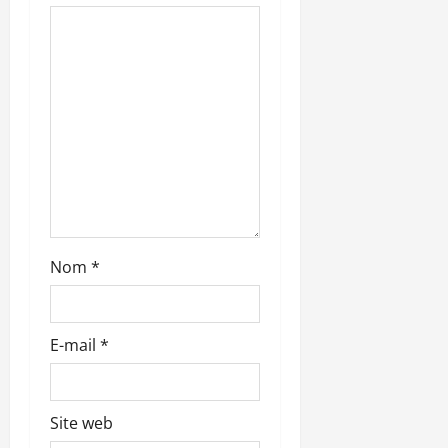
a
r
t
i
c
l
e
Nom
*
E-mail
*
Site web