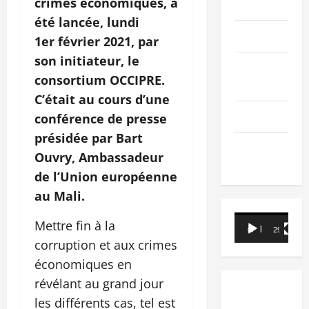
crimes économiques, a
PEOPLE
été lancée, lundi
Editorial
1er février 2021, par
son initiateur, le
SCIENCES &
consortium OCCIPRE.
TECH
C’était au cours d’une
Nécrologie
conférence de presse
présidée par Bart
TRIBUNE
Ouvry, Ambassadeur
de l’Union européenne
au Mali.
Lecteur
Mettre fin à la
00:00
29:21
vidéo
corruption et aux crimes
économiques en
révélant au grand jour
les différents cas, tel est