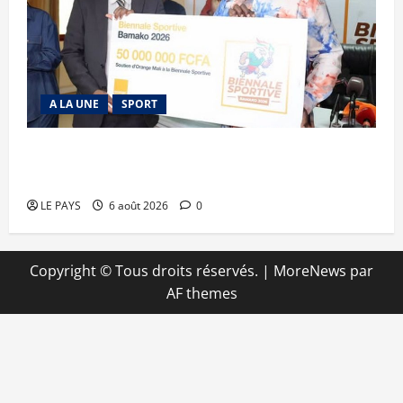
A LA UNE
SPORT
Retour de la biennale sportive : Orange Mali
apporte un soutien de 50 millions FCFA
LE PAYS
6 août 2026
0
Copyright © Tous droits réservés.
|
MoreNews
par
AF themes