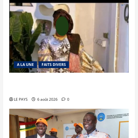
A LA UNE
FAITS DIVERS
Kalaban-Coro : ‘’ZA’’ tuée puis découpée par son
mari
LE PAYS
6 août 2026
0