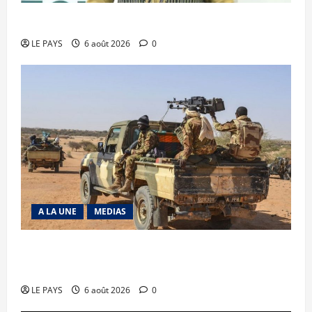
Diplomatie : calme précaire
LE PAYS
6 août 2026
0
A LA UNE
MEDIAS
Tessalit et Tabrichat : La coalition JNIM/FLA
mise en déroute
LE PAYS
6 août 2026
0