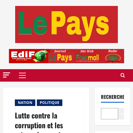
Aller
au
contenu
Menu
principal
RECHERCHER
NATION
POLITIQUE
Lutte contre la
Recher
corruption et les