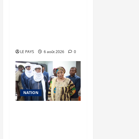
Tombouctou-Taoudenni :
394 éléments du
processus DDRI
franchissent une nouvelle
étape
LE PAYS
6 août 2026
0
NATION
Vacances citoyennes des
Pupilles de la Nation : le
Gouvernement réaffirme
son engagement en