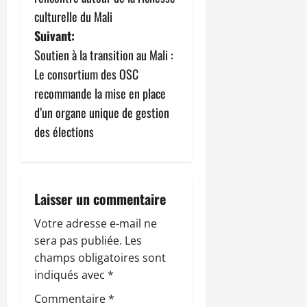
v
culturelle du Mali
Suivant:
i
Soutien à la transition au Mali :
g
Le consortium des OSC
recommande la mise en place
a
d’un organe unique de gestion
t
des élections
i
o
Laisser un commentaire
n
Votre adresse e-mail ne
sera pas publiée.
Les
d
champs obligatoires sont
’
indiqués avec
*
Commentaire
*