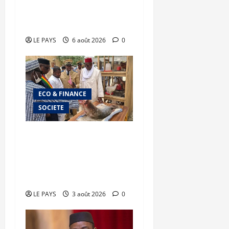
valorisation du
patrimoine
LE PAYS
6 août 2026
0
ECO & FINANCE
SOCIETE
Tombouctou : le ministre
Youba BAH supervise la
mise en œuvre du plan de
campagne agricole
LE PAYS
3 août 2026
0