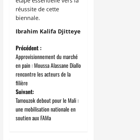
étape essentielle vers la
réussite de cette
biennale.
Ibrahim Kalifa Djitteye
N
Précédent :
Approvisionnement du marché
a
en pain : Moussa Alassane Diallo
v
rencontre les acteurs de la
filière
i
Suivant:
g
Tamouzok debout pour le Mali :
une mobilisation nationale en
a
soutien aux FAMa
t