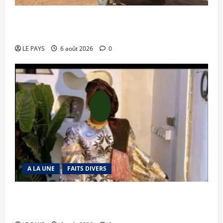
Tessalit et Tabrichat : La coalition JNIM/FLA
mise en déroute
LE PAYS
6 août 2026
0
A LA UNE
FAITS DIVERS
Kalaban-Coro : ‘’ZA’’ tuée puis découpée par son
mari