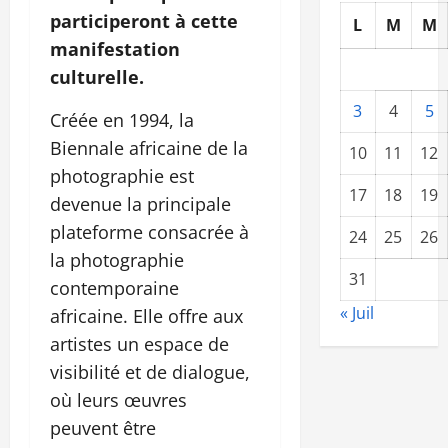
participeront à cette
L
M
M
manifestation
culturelle.
3
4
5
Créée en 1994, la
Biennale africaine de la
10
11
12
photographie est
17
18
19
devenue la principale
plateforme consacrée à
24
25
26
la photographie
31
contemporaine
« Juil
africaine. Elle offre aux
artistes un espace de
visibilité et de dialogue,
où leurs œuvres
peuvent être