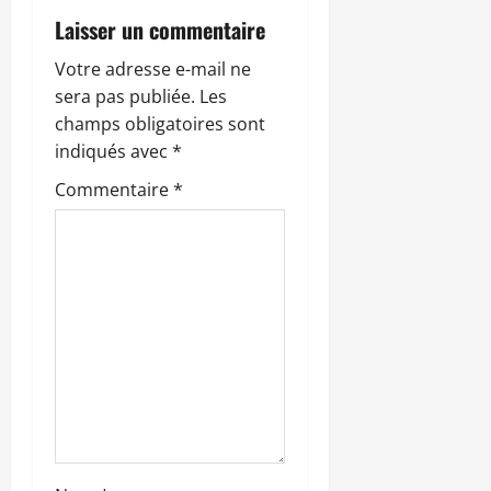
i
Laisser un commentaire
o
Votre adresse e-mail ne
n
sera pas publiée.
Les
champs obligatoires sont
d
indiqués avec
*
’
Commentaire
*
a
r
t
i
c
l