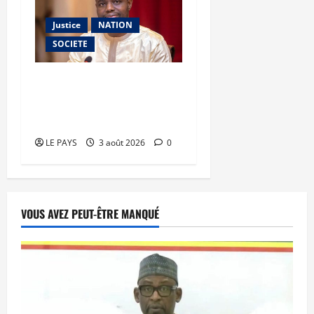
Justice
NATION
SOCIETE
Dépravation des mœurs :
le ministre Kassogué
serre la vis
LE PAYS
3 août 2026
0
VOUS AVEZ PEUT-ÊTRE MANQUÉ