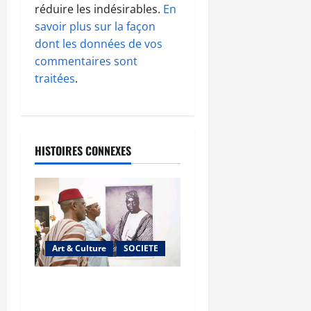
réduire les indésirables.
En
savoir plus sur la façon
dont les données de vos
commentaires sont
traitées
.
HISTOIRES CONNEXES
Art & Culture
SOCIETE
Musée national du Mali :
TƐGƐNƆ au service de la