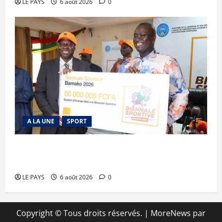
LE PAYS
6 août 2026
0
A LA UNE
SPORT
Retour de la biennale sportive : Orange Mali
apporte un soutien de 50 millions FCFA
LE PAYS
6 août 2026
0
Copyright © Tous droits réservés.
|
MoreNews
par