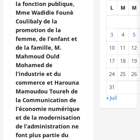
la fonction publique,
L
M
M
Mme Wadidie Founè
Coulibaly de la
promotion de la
3
4
5
femme, de l’enfant et
de la famille, M.
10
11
12
Mahmoud Ould
17
18
19
Mohamed de
l’industrie et du
24
25
26
commerce et Harouna
31
Mamoudou Toureh de
« Juil
la Communication de
l’économie numérique
et de la modernisation
de l’administration ne
font plus partie du