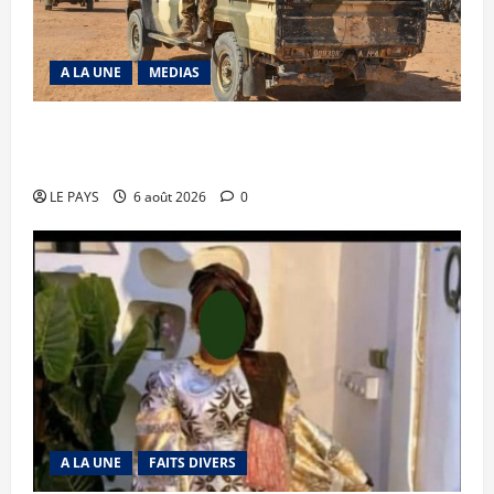
A LA UNE
MEDIAS
Tessalit et Tabrichat : La coalition JNIM/FLA
mise en déroute
LE PAYS
6 août 2026
0
A LA UNE
FAITS DIVERS