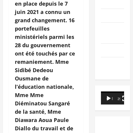
PEOPLE
en place depuis le 7
juin 2021 a connu un
Editorial
grand changement. 16
portefeuilles
SCIENCES &
TECH
ministériels parmi les
28 du gouvernement
Nécrologie
ont été touchés par ce
remaniement. Mme
TRIBUNE
Sidibé Dedeou
Ousmane de
l’éducation nationale,
Mme Mme
Lecteur
00:00
29:21
vidéo
Diéminatou Sangaré
de la santé, Mme
Diawara Aoua Paule
Diallo du travail et de