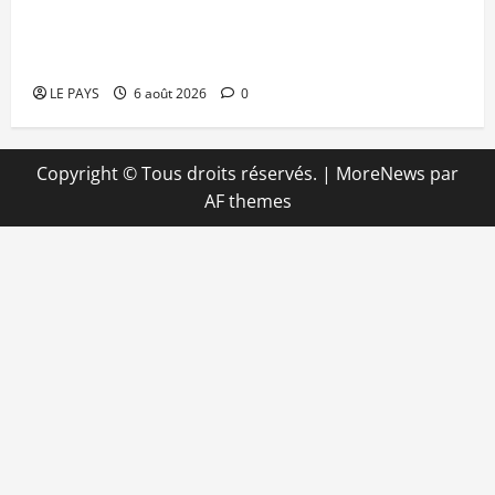
Kalaban-Coro : ‘’ZA’’ tuée puis découpée par son
mari
LE PAYS
6 août 2026
0
Copyright © Tous droits réservés.
|
MoreNews
par
AF themes