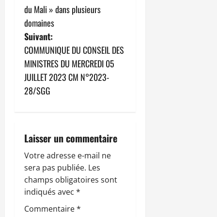
i
du Mali » dans plusieurs
g
domaines
Suivant:
a
COMMUNIQUE DU CONSEIL DES
t
MINISTRES DU MERCREDI 05
JUILLET 2023 CM N°2023-
i
28/SGG
o
n
Laisser un commentaire
d
Votre adresse e-mail ne
’
sera pas publiée.
Les
champs obligatoires sont
a
indiqués avec
*
r
Commentaire
*