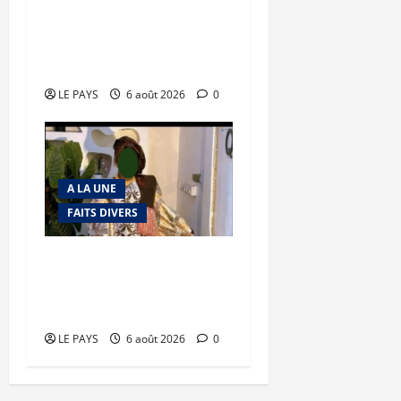
Tessalit et Tabrichat : La
coalition JNIM/FLA mise
en déroute
LE PAYS
6 août 2026
0
A LA UNE
FAITS DIVERS
Kalaban-Coro : ‘’ZA’’ tuée
puis découpée par son
mari
LE PAYS
6 août 2026
0