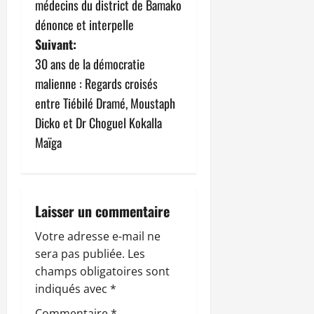
v
médecins du district de Bamako
dénonce et interpelle
i
Suivant:
g
30 ans de la démocratie
malienne : Regards croisés
a
entre Tiébilé Dramé, Moustaph
t
Dicko et Dr Choguel Kokalla
Maïga
i
o
n
Laisser un commentaire
d
Votre adresse e-mail ne
sera pas publiée.
Les
’
champs obligatoires sont
indiqués avec
*
a
Commentaire
*