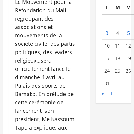
Le Mouvement pour la
L
M
M
Refondation du Mali
regroupant des
associations et
3
4
5
mouvements de la
société civile, des partis
10
11
12
politiques, des leaders
17
18
19
religieux…sera
officiellement lancé le
24
25
26
dimanche 4 avril au
31
Palais des sports de
Bamako. En prélude de
« Juil
cette cérémonie de
lancement, son
président, Me Kassoum
Tapo a expliqué, aux