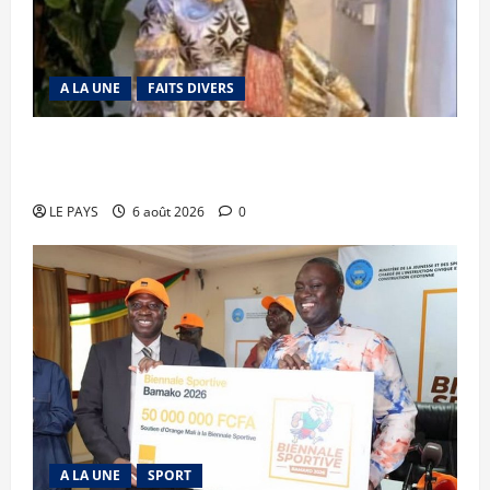
A LA UNE
FAITS DIVERS
Kalaban-Coro : ‘’ZA’’ tuée puis découpée par son
mari
LE PAYS
6 août 2026
0
A LA UNE
SPORT