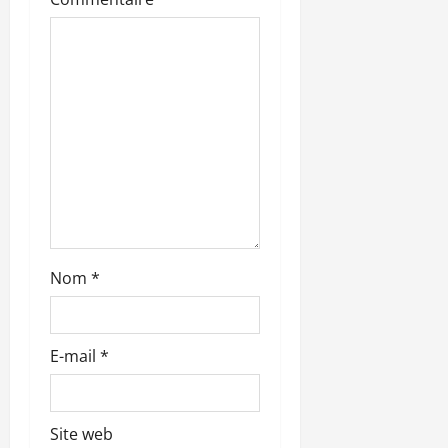
r
t
i
c
l
e
Nom
*
E-mail
*
Site web