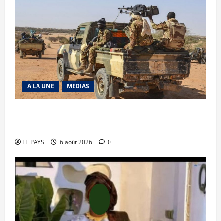
A LA UNE
MEDIAS
Tessalit et Tabrichat : La coalition JNIM/FLA
mise en déroute
LE PAYS
6 août 2026
0