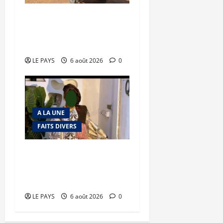
Tessalit et Tabrichat : La
coalition JNIM/FLA mise
en déroute
LE PAYS
6 août 2026
0
A LA UNE
FAITS DIVERS
Kalaban-Coro : ‘’ZA’’ tuée
puis découpée par son
mari
LE PAYS
6 août 2026
0