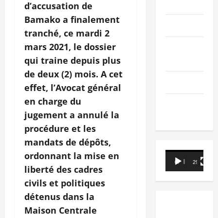
PEOPLE
d’accusation de
Bamako a finalement
Editorial
tranché, ce mardi 2
mars 2021, le dossier
SCIENCES &
TECH
qui traine depuis plus
de deux (2) mois. A cet
Nécrologie
effet, l’Avocat général
en charge du
TRIBUNE
jugement a annulé la
procédure et les
mandats de dépôts,
ordonnant la mise en
Lecteur
00:00
29:21
vidéo
liberté des cadres
civils et politiques
détenus dans la
Maison Centrale