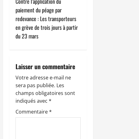
g
Contre l’application du
paiement du péage par
a
redevance : Les transporteurs
t
en grève de trois jours à partir
du 23 mars
i
o
n
Laisser un commentaire
d
Votre adresse e-mail ne
sera pas publiée.
Les
’
champs obligatoires sont
indiqués avec
*
a
Commentaire
*
r
t