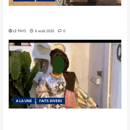
Tessalit et Tabrichat : La coalition JNIM/FLA
mise en déroute
LE PAYS
6 août 2026
0
A LA UNE
FAITS DIVERS
Kalaban-Coro : ‘’ZA’’ tuée puis découpée par son
mari