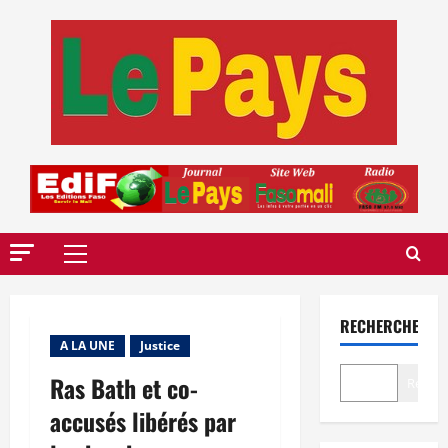
Aller
au
contenu
Menu
principal
RECHERCHER
A LA UNE
Justice
Ras Bath et co-
Recher
accusés libérés par