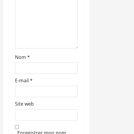
i
c
l
e
Nom
*
E-mail
*
Site web
Enregistrer mon nom,