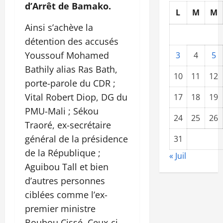
d’Arrêt de Bamako.
L
M
M
Ainsi s’achève la
détention des accusés
Youssouf Mohamed
3
4
5
Bathily alias Ras Bath,
10
11
12
porte-parole du CDR ;
Vital Robert Diop, DG du
17
18
19
PMU-Mali ; Sékou
24
25
26
Traoré, ex-secrétaire
général de la présidence
31
de la République ;
« Juil
Aguibou Tall et bien
d’autres personnes
ciblées comme l’ex-
premier ministre
Boubou Cissé. Ceux-ci