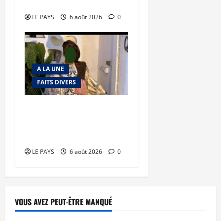
en déroute
LE PAYS
6 août 2026
0
A LA UNE
FAITS DIVERS
Kalaban-Coro : ‘’ZA’’ tuée
puis découpée par son
mari
LE PAYS
6 août 2026
0
VOUS AVEZ PEUT-ÊTRE MANQUÉ