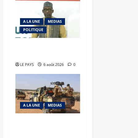
A LA UNE
MEDIAS
POLITIQUE
Diplomatie : calme
précaire
LE PAYS
6 août 2026
0
A LA UNE
MEDIAS
Tessalit et Tabrichat : La
coalition JNIM/FLA mise