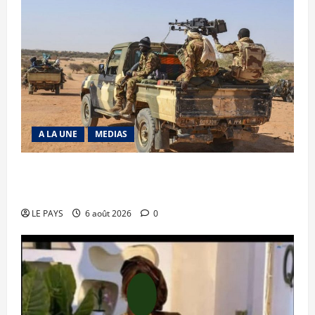
A LA UNE
MEDIAS
Tessalit et Tabrichat : La coalition JNIM/FLA
mise en déroute
LE PAYS
6 août 2026
0