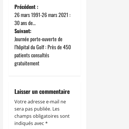
N
Précédent :
26 mars 1991-26 mars 2021 :
a
30 ans de…
v
Suivant:
Journée porte-ouverte de
i
l’hôpital du Golf : Près de 450
g
patients consultés
gratuitement
a
t
i
Laisser un commentaire
o
Votre adresse e-mail ne
sera pas publiée.
Les
n
champs obligatoires sont
indiqués avec
*