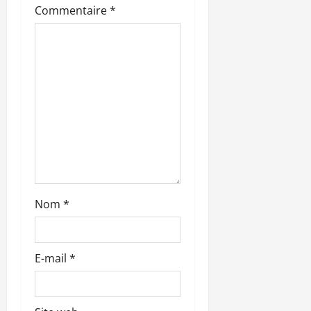
d
Commentaire
*
’
a
r
t
i
c
l
Nom
*
e
E-mail
*