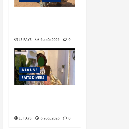
Tessalit et Tabrichat : La
coalition JNIM/FLA mise
en déroute
LE PAYS
6 août 2026
0
A LA UNE
FAITS DIVERS
Kalaban-Coro : ‘’ZA’’ tuée
puis découpée par son
mari
LE PAYS
6 août 2026
0