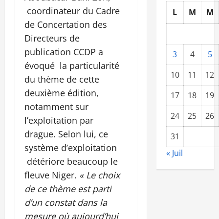
coordinateur du Cadre
L
M
M
de Concertation des
Directeurs de
publication CCDP a
3
4
5
évoqué la particularité
10
11
12
du thème de cette
deuxième édition,
17
18
19
notamment sur
24
25
26
l’exploitation par
drague. Selon lui, ce
31
système d’exploitation
« Juil
détériore beaucoup le
fleuve Niger.
« Le choix
de ce thème est parti
d’un constat dans la
mesure où aujourd’hui