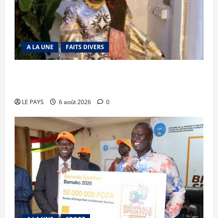
A LA UNE
FAITS DIVERS
Kalaban-Coro : ‘’ZA’’ tuée puis découpée par son
mari
LE PAYS
6 août 2026
0