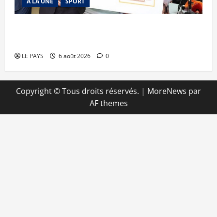
A LA UNE
SPORT
Retour de la biennale sportive : Orange Mali
apporte un soutien de 50 millions FCFA
LE PAYS
6 août 2026
0
Copyright © Tous droits réservés.
|
MoreNews
par
AF themes