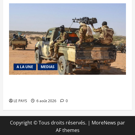
A LA UNE
MEDIAS
Tessalit et Tabrichat : La coalition JNIM/FLA
mise en déroute
LE PAYS
6 août 2026
0
Copyright © Tous droits réservés.
|
MoreNews
par
AF themes