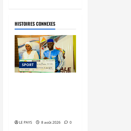
HISTOIRES CONNEXES
SPORT
Le PMU Mali apporte une
contribution de 50
millions de FCFA à
l’organisation de la
Biennale Sportive 2026
LE PAYS
8 août 2026
0