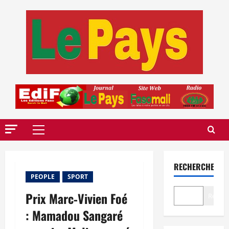
Aller
au
contenu
Menu
principal
RECHERCHER
PEOPLE
SPORT
Prix Marc‑Vivien Foé
Recher
: Mamadou Sangaré