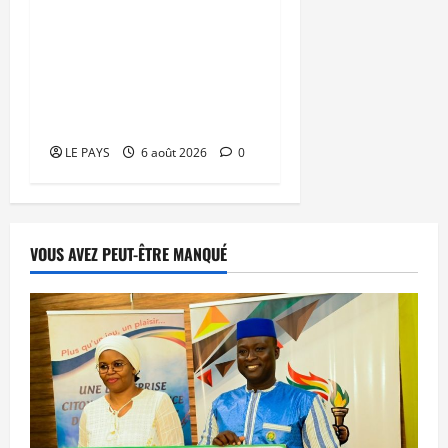
Orange Mali –
FEMAFOOT : 200 millions
de FCFA supplémentaires
pour le nouveau
sélectionneur
LE PAYS
6 août 2026
0
VOUS AVEZ PEUT-ÊTRE MANQUÉ