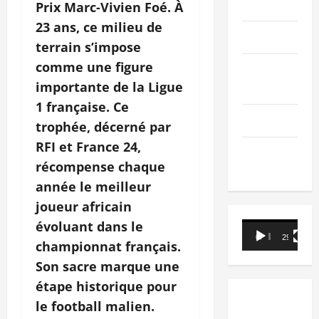
PEOPLE
Prix Marc
‑
Vivien Foé. À
23 ans, ce milieu de
Editorial
terrain s’impose
comme une figure
SCIENCES &
importante de la Ligue
TECH
1 française. Ce
Nécrologie
trophée, décerné par
RFI et France 24,
TRIBUNE
récompense chaque
année le meilleur
joueur africain
évoluant dans le
Lecteur
00:00
29:21
vidéo
championnat français.
Son sacre marque une
étape historique pour
le football malien.