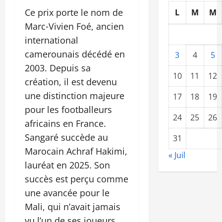
Ce prix porte le nom de
L
M
M
Marc‑Vivien Foé, ancien
international
camerounais décédé en
3
4
5
2003. Depuis sa
10
11
12
création, il est devenu
une distinction majeure
17
18
19
pour les footballeurs
24
25
26
africains en France.
Sangaré succède au
31
Marocain Achraf Hakimi,
« Juil
lauréat en 2025. Son
succès est perçu comme
une avancée pour le
Mali, qui n’avait jamais
vu l’un de ses joueurs