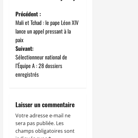
N
Précédent :
Mali et Tchad : le pape Léon XIV
a
lance un appel pressant à la
v
paix
Suivant:
i
Sélectionneur national de
g
l’Équipe A : 28 dossiers
enregistrés
a
t
i
Laisser un commentaire
o
Votre adresse e-mail ne
sera pas publiée.
Les
n
champs obligatoires sont