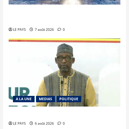
Communique du conseil des ministres du
vendredi 7 aout 2026 CM N°2026-31/SGG
LE PAYS
7 août 2026
0
A LA UNE
MEDIAS
POLITIQUE
Diplomatie : calme précaire
LE PAYS
6 août 2026
0