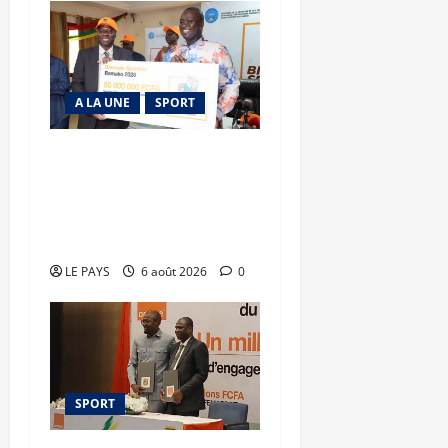
A LA UNE
SPORT
Retour de la biennale
sportive : Orange Mali
apporte un soutien de 50
millions FCFA
LE PAYS
6 août 2026
0
SPORT