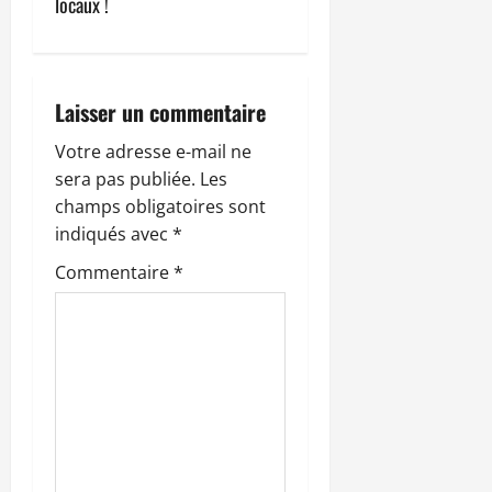
locaux !
t
i
Laisser un commentaire
o
Votre adresse e-mail ne
n
sera pas publiée.
Les
champs obligatoires sont
d
indiqués avec
*
’
Commentaire
*
a
r
t
i