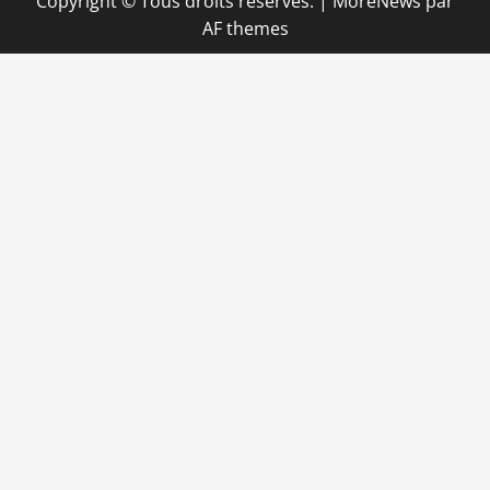
Copyright © Tous droits réservés.
|
MoreNews
par
AF themes