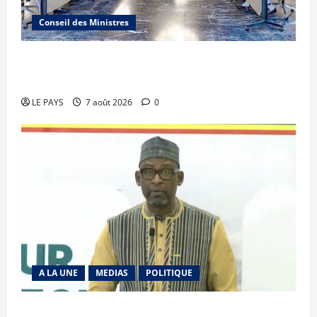
Conseil des Ministres
Communique du conseil des ministres du
vendredi 7 aout 2026 CM N°2026-31/SGG
LE PAYS
7 août 2026
0
A LA UNE
MEDIAS
POLITIQUE
Diplomatie : calme précaire