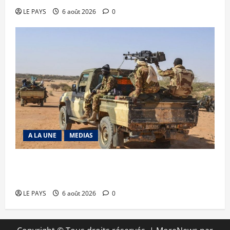
LE PAYS
6 août 2026
0
A LA UNE
MEDIAS
Tessalit et Tabrichat : La coalition JNIM/FLA
mise en déroute
LE PAYS
6 août 2026
0