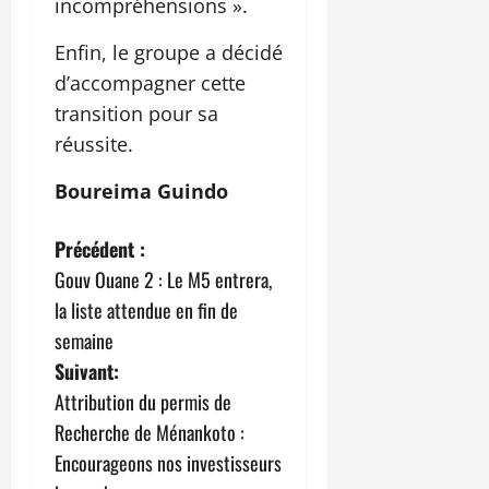
incompréhensions ».
Enfin, le groupe a décidé
d’accompagner cette
transition pour sa
réussite.
Boureima Guindo
N
Précédent :
Gouv Ouane 2 : Le M5 entrera,
a
la liste attendue en fin de
v
semaine
Suivant:
i
Attribution du permis de
g
Recherche de Ménankoto :
Encourageons nos investisseurs
a