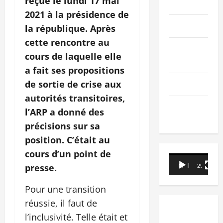
reçue le lundi 17 mai
PEOPLE
2021 à la présidence de
Editorial
la république. Après
cette rencontre au
SCIENCES &
cours de laquelle elle
TECH
a fait ses propositions
de sortie de crise aux
Nécrologie
autorités transitoires,
TRIBUNE
l’ARP a donné des
précisions sur sa
position. C’était au
cours d’un point de
Lecteur
presse.
00:00
29:21
vidéo
Pour une transition
réussie, il faut de
l’inclusivité. Telle était et