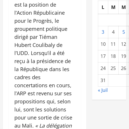
est la position de
L
M
M
l’Action Républicaine
pour le Progrès, le
groupement politique
3
4
5
dirigé par Tiéman
10
11
12
Hubert Coulibaly de
l’UDD. Lorsqu’il a été
17
18
19
reçu à la présidence de
24
25
26
la République dans les
cadres des
31
concertations en cours,
« Juil
l’ARP est revenu sur ses
propositions qui, selon
lui, sont les solutions
pour une sortie de crise
au Mali.
« La délégation