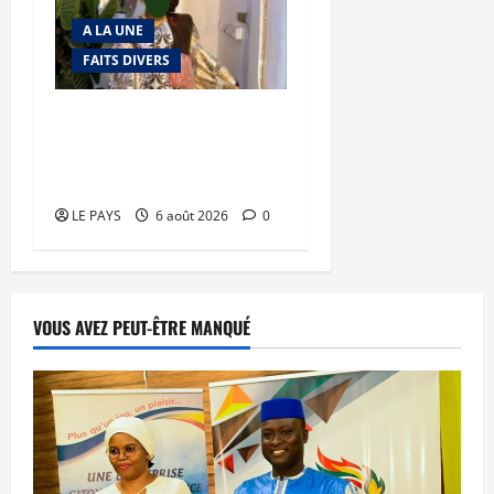
A LA UNE
FAITS DIVERS
Kalaban-Coro : ‘’ZA’’ tuée
puis découpée par son
mari
LE PAYS
6 août 2026
0
VOUS AVEZ PEUT-ÊTRE MANQUÉ