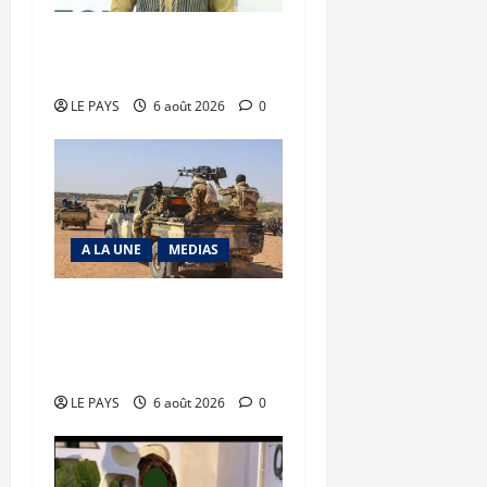
Diplomatie : calme
précaire
LE PAYS
6 août 2026
0
A LA UNE
MEDIAS
Tessalit et Tabrichat : La
coalition JNIM/FLA mise
en déroute
LE PAYS
6 août 2026
0