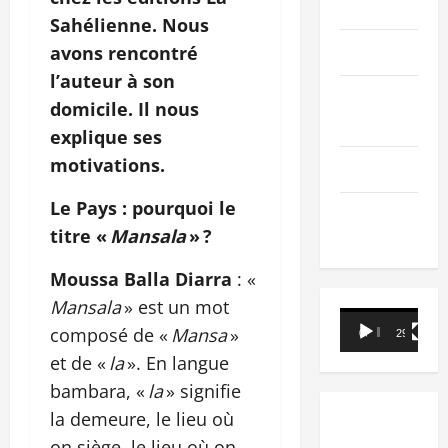
PEOPLE
Sahélienne. Nous
Editorial
avons rencontré
l’auteur à son
SCIENCES &
domicile. Il nous
TECH
explique ses
motivations.
Nécrologie
Le Pays : pourquoi le
TRIBUNE
titre «
Mansala
» ?
Moussa Balla Diarra
: «
Mansala
» est un mot
Lecteur
composé de «
Mansa
»
00:00
29:21
vidéo
et de «
la
». En langue
bambara, «
la
» signifie
la demeure, le lieu où
on siège, le lieu où on