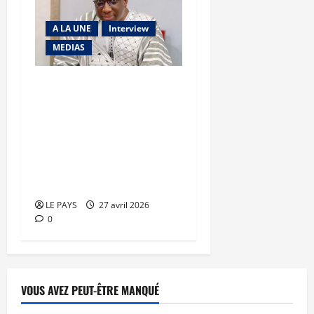
A LA UNE
Interview
MEDIAS
Salif Sanogo, président de
la commission
d’organisation du FOPAME
: « Nous plaçons de
grandes attentes en ce
forum… »
LE PAYS
27 avril 2026
0
VOUS AVEZ PEUT-ÊTRE MANQUÉ