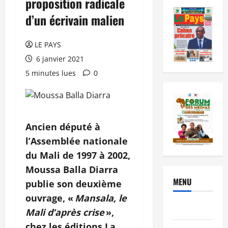
proposition radicale
d’un écrivain malien
LE PAYS
6 janvier 2021
5 minutes lues
0
Ancien député à
l’Assemblée nationale
du Mali de 1997 à 2002,
Moussa Balla Diarra
MENU
publie son deuxième
ouvrage, «
Mansala, le
Brèves
Mali d’après crise
»,
chez les éditions La