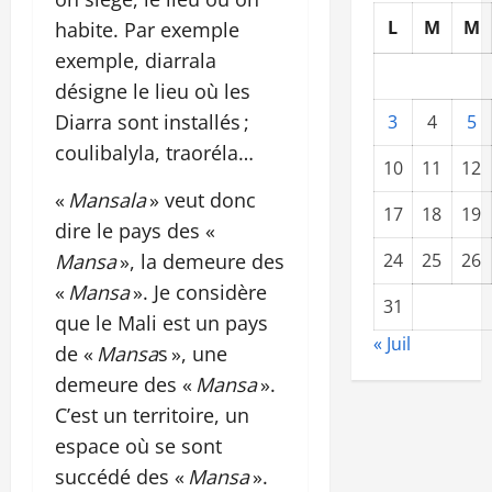
L
M
M
habite. Par exemple
exemple, diarrala
désigne le lieu où les
Diarra sont installés ;
3
4
5
coulibalyla, traoréla…
10
11
12
«
Mansala
» veut donc
17
18
19
dire le pays des «
Mansa
», la demeure des
24
25
26
«
Mansa
». Je considère
31
que le Mali est un pays
« Juil
de «
Mansa
s », une
demeure des «
Mansa
».
C’est un territoire, un
espace où se sont
succédé des «
Mansa
».