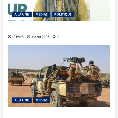
A LA UNE
MEDIAS
POLITIQUE
Diplomatie : calme précaire
LE PAYS
6 août 2026
0
A LA UNE
MEDIAS
Tessalit et Tabrichat : La coalition JNIM/FLA