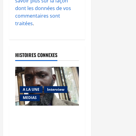
savoir plus sur la façon
dont les données de vos
commentaires sont
traitées
.
HISTOIRES CONNEXES
A LA UNE
Interview
MEDIAS
Esclavage par
ascendance au Mali :
Cheicknè Diarra nous