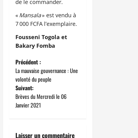
de le commander.
«
Mansala
» est vendu à
7 000 FCFA l’exemplaire.
Fousseni Togola et
Bakary Fomba
N
Précédent :
La mauvaise gouvernance : Une
a
volonté du peuple
v
Suivant:
Brèves du Mercredi le 06
i
Janvier 2021
g
a
Laisser un commentaire