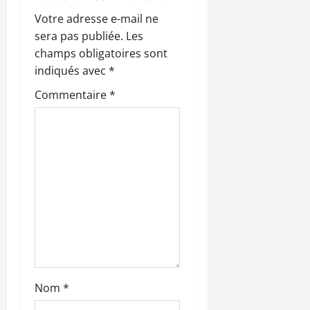
t
Votre adresse e-mail ne
i
sera pas publiée.
Les
champs obligatoires sont
o
indiqués avec
*
n
Commentaire
*
d
’
a
r
t
i
Nom
*
c