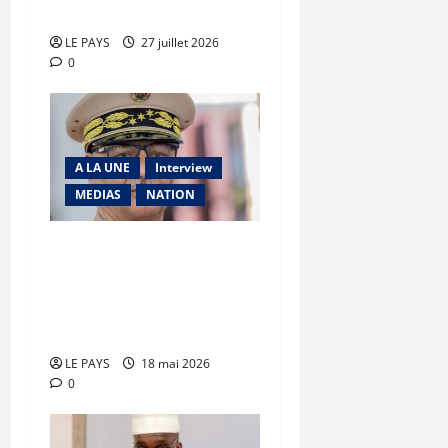
raconte son cauchemar
LE PAYS
27 juillet 2026
0
A LA UNE
Interview
MEDIAS
NATION
Général Gamou,
Gouverneur de Kidal :
« Les terroristes n’ont
aucun avenir au Mali »
LE PAYS
18 mai 2026
0