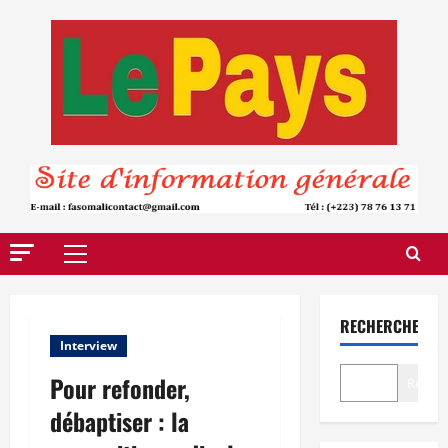
Aller
au
contenu
Menu
principal
RECHERCHER
Interview
Pour refonder,
Recher
débaptiser : la