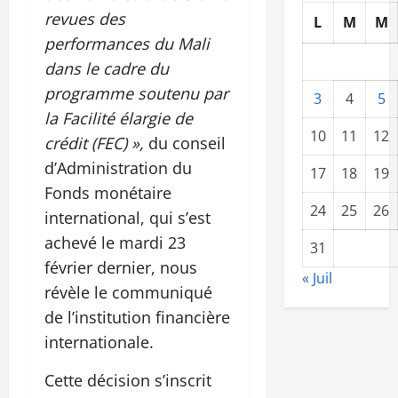
revues des
L
M
M
performances du Mali
dans le cadre du
programme soutenu par
3
4
5
la Facilité élargie de
10
11
12
crédit (FEC) »,
du conseil
d’Administration du
17
18
19
Fonds monétaire
24
25
26
international, qui s’est
achevé le mardi 23
31
février dernier, nous
« Juil
révèle le communiqué
de l’institution financière
internationale.
Cette décision s’inscrit