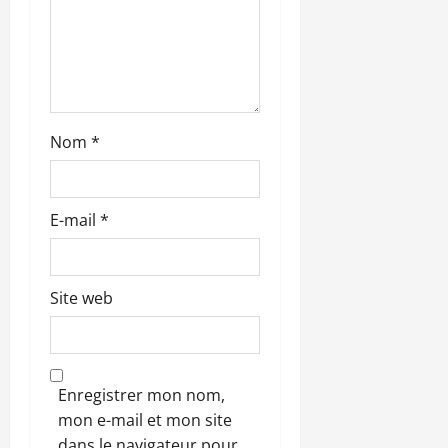
t
i
c
l
Nom
*
e
E-mail
*
Site web
Enregistrer mon nom,
mon e-mail et mon site
dans le navigateur pour