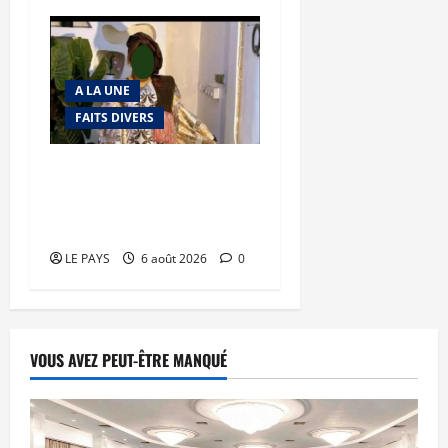
A LA UNE
FAITS DIVERS
Kalaban-Coro : ‘’ZA’’ tuée
puis découpée par son
mari
LE PAYS
6 août 2026
0
VOUS AVEZ PEUT-ÊTRE MANQUÉ