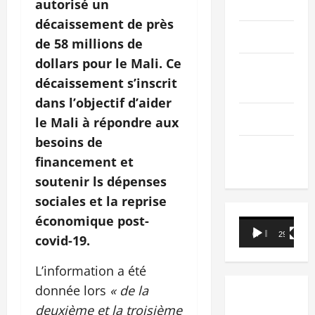
autorisé un
PEOPLE
décaissement de près
Editorial
de 58 millions de
dollars pour le Mali. Ce
SCIENCES &
décaissement s’inscrit
TECH
dans l’objectif d’aider
Nécrologie
le Mali à répondre aux
besoins de
TRIBUNE
financement et
soutenir ls dépenses
sociales et la reprise
économique post-
Lecteur
00:00
29:21
covid-19.
vidéo
L’information a été
donnée lors
« de la
deuxième et la troisième