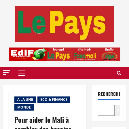
Aller
au
contenu
Menu
principal
RECHERCHER
A LA UNE
ECO & FINANCE
MONDE
Recher
Pour aider le Mali à
combler des besoins