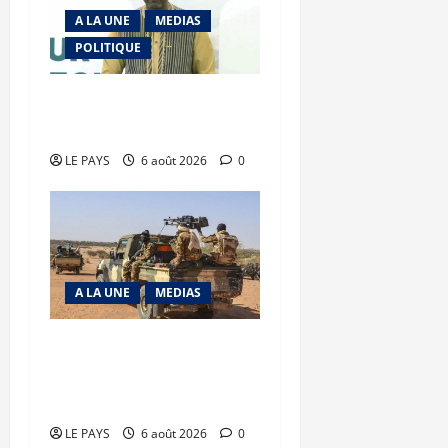
A LA UNE
MEDIAS
POLITIQUE
Diplomatie : calme
précaire
LE PAYS
6 août 2026
0
A LA UNE
MEDIAS
Tessalit et Tabrichat : La
coalition JNIM/FLA mise
en déroute
LE PAYS
6 août 2026
0