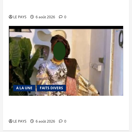
Tessalit et Tabrichat : La coalition JNIM/FLA
mise en déroute
LE PAYS
6 août 2026
0
A LA UNE
FAITS DIVERS
Kalaban-Coro : ‘’ZA’’ tuée puis découpée par son
mari
LE PAYS
6 août 2026
0