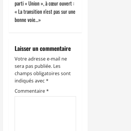
i
parti « Union », à cœur ouvert :
g
« La transition n’est pas sur une
bonne voie…»
a
t
i
Laisser un commentaire
o
Votre adresse e-mail ne
sera pas publiée.
Les
n
champs obligatoires sont
indiqués avec
*
d
Commentaire
*
’
a
r