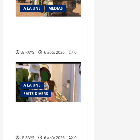
A LA UNE
MEDIAS
Tessalit et Tabrichat : La
coalition JNIM/FLA mise
en déroute
LE PAYS
6 août 2026
0
A LA UNE
FAITS DIVERS
Kalaban-Coro : ‘’ZA’’ tuée
puis découpée par son
mari
LE PAYS
6 août 2026
0