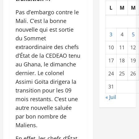
L
M
M
Pas d’embargo contre le
Mali. C’est la bonne
nouvelle qui est sortie
3
4
5
du Sommet
extraordinaire des chefs
10
11
12
d’État de la CEDEAO tenu
17
18
19
au Ghana, le dimanche
dernier. Le colonel
24
25
26
Assimi Goïta dirigera la
31
transition pour les 09
« Juil
mois restants. C’est une
autre nouvelle saluée
par bon nombre de
Maliens.
En effet, les chefs d’État