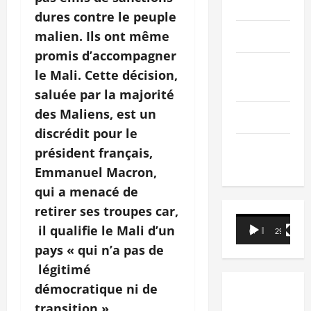
PEOPLE
dures contre le peuple
malien. Ils ont même
Editorial
promis d’accompagner
SCIENCES &
le Mali. Cette décision,
TECH
saluée par la majorité
des Maliens, est un
Nécrologie
discrédit pour le
TRIBUNE
président français,
Emmanuel Macron,
qui a menacé de
retirer ses troupes car,
Lecteur
il qualifie le Mali d’un
00:00
29:21
vidéo
pays « qui n’a pas de
légitimé
démocratique ni de
transition ».