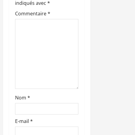
o
indiqués avec
*
n
Commentaire
*
d
’
a
r
t
i
Nom
*
c
l
E-mail
*
e