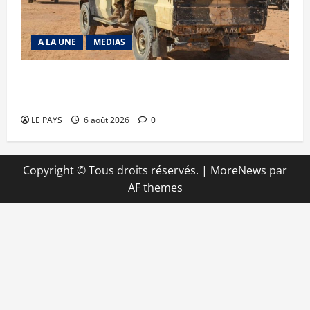
A LA UNE
MEDIAS
Tessalit et Tabrichat : La coalition JNIM/FLA
mise en déroute
LE PAYS
6 août 2026
0
Copyright © Tous droits réservés.
|
MoreNews
par
AF themes