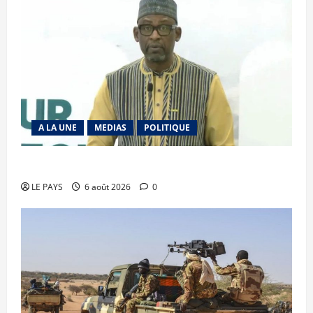
A LA UNE
MEDIAS
POLITIQUE
Diplomatie : calme précaire
LE PAYS
6 août 2026
0