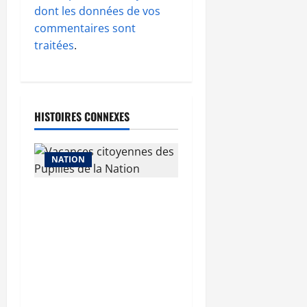
dont les données de vos
commentaires sont
traitées
.
HISTOIRES CONNEXES
NATION
Vacances citoyennes des
Pupilles de la Nation : le
Gouvernement réaffirme
son engagement en
faveur d’une jeunesse
épanouie et responsable
A LA UNE