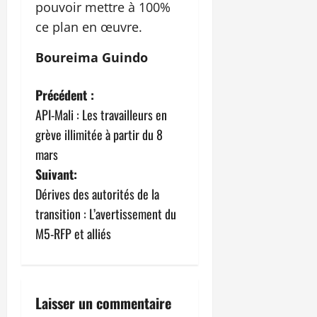
pouvoir mettre à 100%
ce plan en œuvre.
Boureima Guindo
N
Précédent :
API-Mali : Les travailleurs en
a
grève illimitée à partir du 8
v
mars
Suivant:
i
Dérives des autorités de la
g
transition : L’avertissement du
M5-RFP et alliés
a
t
i
Laisser un commentaire