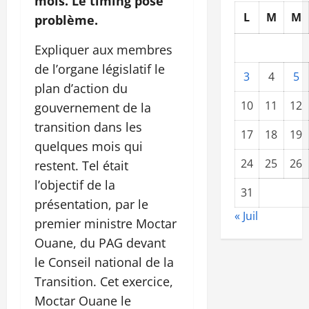
mois. Le timing pose
L
M
M
problème.
Expliquer aux membres
de l’organe législatif le
3
4
5
plan d’action du
10
11
12
gouvernement de la
transition dans les
17
18
19
quelques mois qui
24
25
26
restent. Tel était
l’objectif de la
31
présentation, par le
« Juil
premier ministre Moctar
Ouane, du PAG devant
le Conseil national de la
Transition. Cet exercice,
Moctar Ouane le