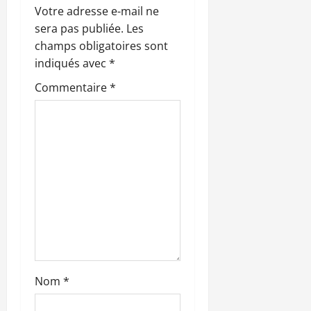
o
Votre adresse e-mail ne
sera pas publiée.
Les
n
champs obligatoires sont
indiqués avec
*
d
Commentaire
*
’
a
r
t
i
c
l
Nom
*
e