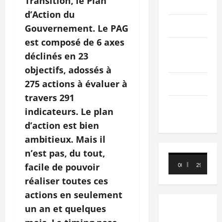
Transition, le Plan
PEOPLE
d’Action du
Editorial
Gouvernement. Le PAG
est composé de 6 axes
SCIENCES &
déclinés en 23
TECH
objectifs, adossés à
275 actions à évaluer à
Nécrologie
travers 291
TRIBUNE
indicateurs. Le plan
d’action est bien
ambitieux. Mais il
n’est pas, du tout,
Lecteur
facile de pouvoir
00:00
29:21
vidéo
réaliser toutes ces
actions en seulement
un an et quelques