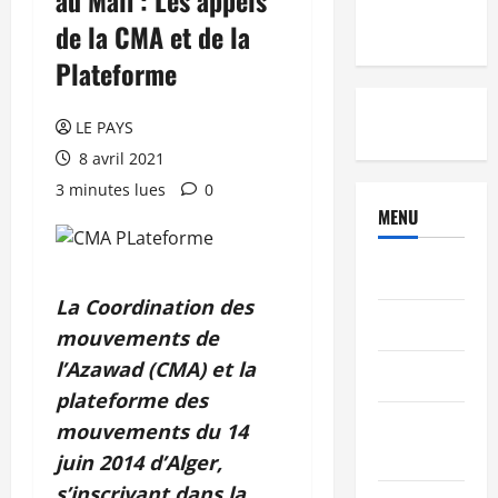
de la CMA et de la
Plateforme
LE PAYS
8 avril 2021
3 minutes lues
0
MENU
Brèves
La
C
oordination des
PEOPLE
mouvements de
l’Azawad (CMA) et la
Editorial
plate
forme des
SCIENCES &
mouvements du 14
TECH
juin 2014 d’Alger,
s’inscrivant dans la