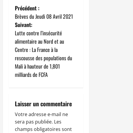
N
Précédent :
Brèves du Jeudi 08 Avril 2021
a
Suivant:
v
Lutte contre l’insécurité
alimentaire au Nord et au
i
Centre : La France à la
g
rescousse des populations du
Mali à hauteur de 1,801
a
milliards de FCFA
t
i
Laisser un commentaire
o
Votre adresse e-mail ne
n
sera pas publiée.
Les
champs obligatoires sont