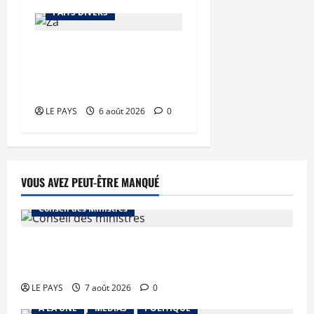
FAITS DIVERS
Kalaban-Coro : ‘’ZA’’ tuée
puis découpée par son
mari
LE PAYS
6 août 2026
0
VOUS AVEZ PEUT-ÊTRE MANQUÉ
Conseil des Ministres
Communique du conseil des ministres du
vendredi 7 aout 2026 CM N°2026-31/SGG
LE PAYS
7 août 2026
0
A LA UNE
MEDIAS
POLITIQUE