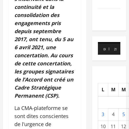
Nécrologie
continuité et la
consolidation des
TRIBUNE
engagements pris
depuis septembre
2017
, o
nt
tenu, du
5 au
Lecteur
6 avril 2021
,
une
00:00
29:21
vidéo
concertation. Au cours
de cette concertation
,
l
es groupes signataires
de l’Accord
on
t créé un
Cadre Stratégique
L
M
M
Permanent (CSP).
La CMA-plateforme se
3
4
5
sont dites conscientes
de l’urgence de
10
11
12