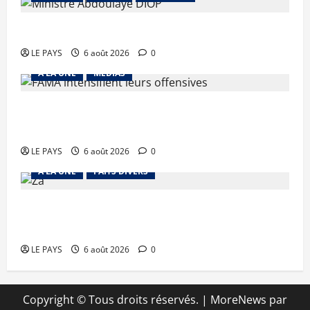
Diplomatie : calme précaire
LE PAYS
6 août 2026
0
A LA UNE
MEDIAS
Tessalit et Tabrichat : La coalition JNIM/FLA
mise en déroute
LE PAYS
6 août 2026
0
A LA UNE
FAITS DIVERS
Kalaban-Coro : ‘’ZA’’ tuée puis découpée par son
mari
LE PAYS
6 août 2026
0
Copyright © Tous droits réservés.
|
MoreNews
par