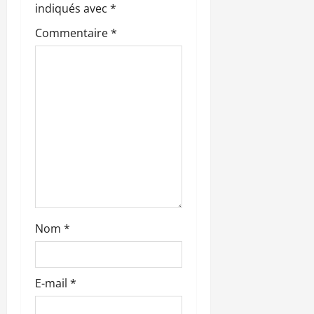
d
indiqués avec
*
’
Commentaire
*
a
r
t
i
c
l
Nom
*
e
E-mail
*