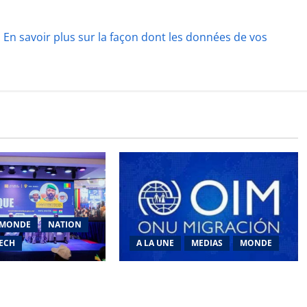
.
En savoir plus sur la façon dont les données de vos
MONDE
NATION
TECH
A LA UNE
MEDIAS
MONDE
mérique 2026 : La
Traite des personnes : l’OIM alerte
S vers la
sur l’essor des arnaques en ligne