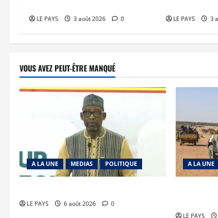
diaspora
souveraineté 
LE PAYS
3 août 2026
0
LE PAYS
3 
VOUS AVEZ PEUT-ÊTRE MANQUÉ
A LA UNE
MEDIAS
POLITIQUE
A LA UNE
Diplomatie : calme précaire
Tessalit et 
JNIM/FLA m
LE PAYS
6 août 2026
0
LE PAYS