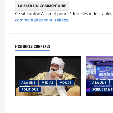
Ce site utilise Akismet pour réduire les indésirables
commentaires sont traitées
.
HISTOIRES CONNEXES
A LA UNE
MEDIAS
MONDE
A LA UNE
POLITIQUE
SCIENCES & 
Niamey : Le Mali exporte son
Semaine du Nu
modèle de mobilisation de la
marche de l’AE