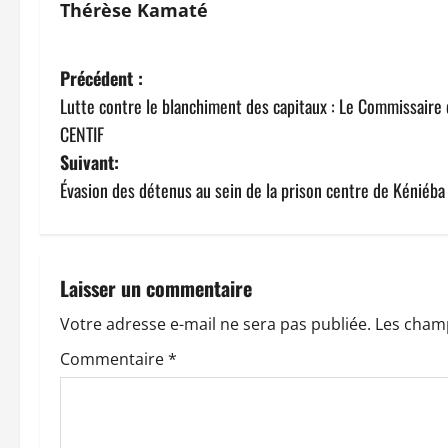
Thérèse Kamaté
N
Précédent :
Lutte contre le blanchiment des capitaux : Le Commissair
a
CENTIF
v
Suivant:
Évasion des détenus au sein de la prison centre de Kéniéba 
i
g
a
Laisser un commentaire
t
Votre adresse e-mail ne sera pas publiée.
Les champ
Commentaire
*
i
o