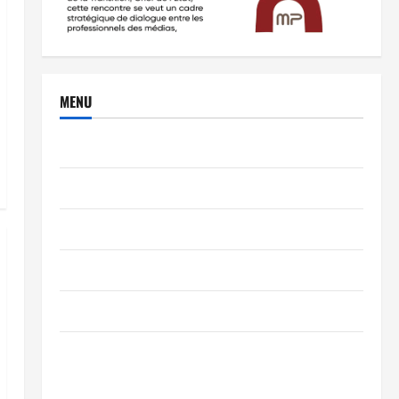
MENU
Brèves
PEOPLE
Editorial
SCIENCES & TECH
Nécrologie
TRIBUNE