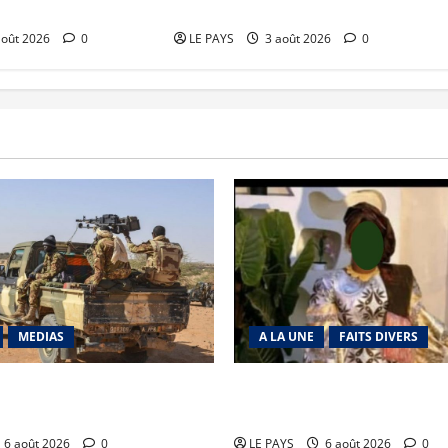
numérique
en Afrique de l’Ouest et du Centre
août 2026
0
LE PAYS
3 août 2026
0
MEDIAS
A LA UNE
FAITS DIVERS
Tabrichat : La coalition
Kalaban-Coro : ‘’ZA’’ tuée pu
ise en déroute
par son mari
6 août 2026
0
LE PAYS
6 août 2026
0