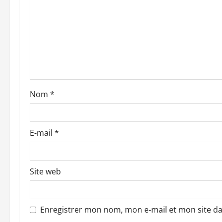
n
d
’
a
r
Nom
*
t
i
E-mail
*
c
l
Site web
e
Enregistrer mon nom, mon e-mail et mon site d