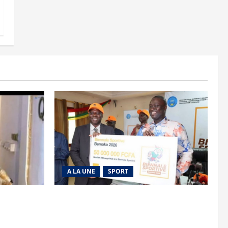
A LA UNE
SPORT
is découpée
Retour de la biennale sportive : Orange
Mali apporte un soutien de 50 millions
FCFA