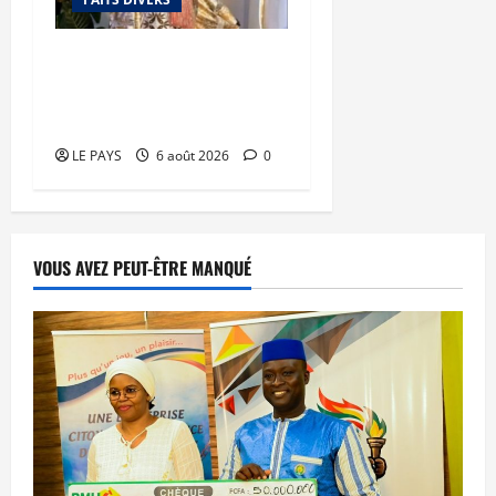
Kalaban-Coro : ‘’ZA’’ tuée
puis découpée par son
mari
LE PAYS
6 août 2026
0
VOUS AVEZ PEUT-ÊTRE MANQUÉ