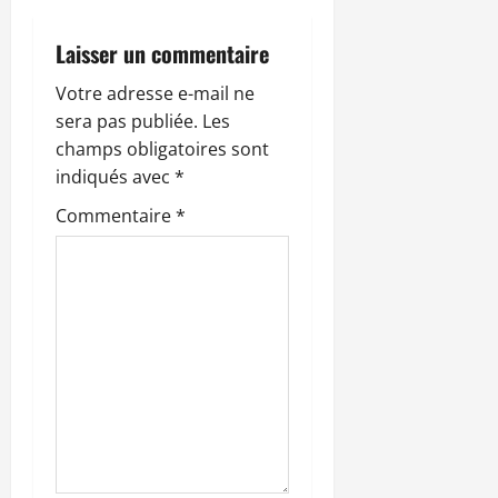
o
Laisser un commentaire
n
Votre adresse e-mail ne
sera pas publiée.
Les
d
champs obligatoires sont
’
indiqués avec
*
Commentaire
*
a
r
t
i
c
l