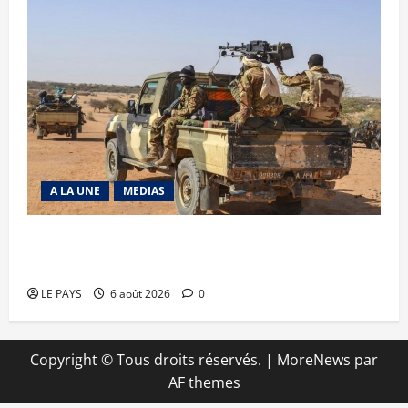
A LA UNE
MEDIAS
Tessalit et Tabrichat : La coalition JNIM/FLA
mise en déroute
LE PAYS
6 août 2026
0
Copyright © Tous droits réservés.
|
MoreNews
par
AF themes