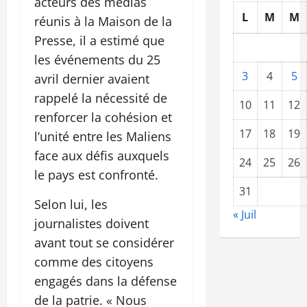
acteurs des médias
L
M
M
réunis à la Maison de la
Presse, il a estimé que
les événements du 25
3
4
5
avril dernier avaient
rappelé la nécessité de
10
11
12
renforcer la cohésion et
17
18
19
l’unité entre les Maliens
face aux défis auxquels
24
25
26
le pays est confronté.
31
Selon lui, les
« Juil
journalistes doivent
avant tout se considérer
comme des citoyens
engagés dans la défense
de la patrie. « Nous