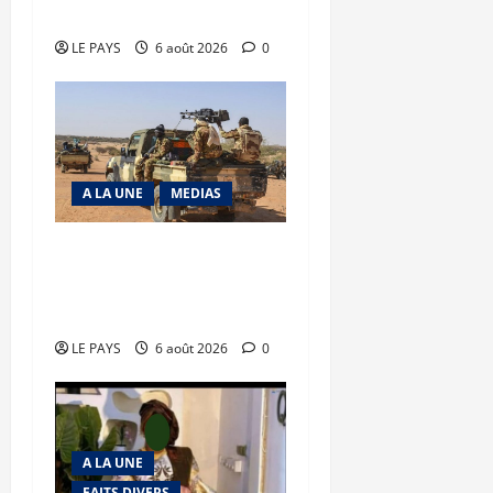
précaire
LE PAYS
6 août 2026
0
A LA UNE
MEDIAS
Tessalit et Tabrichat : La
coalition JNIM/FLA mise
en déroute
LE PAYS
6 août 2026
0
A LA UNE
FAITS DIVERS