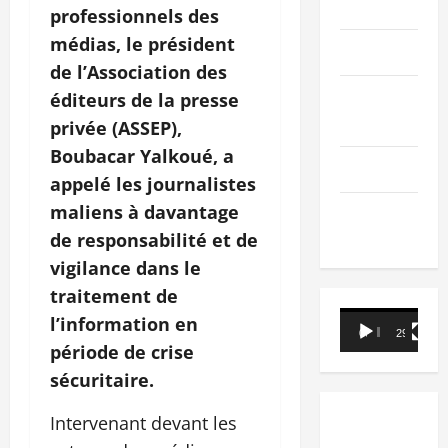
PEOPLE
professionnels des
médias, le président
Editorial
de l’Association des
SCIENCES &
éditeurs de la presse
TECH
privée (ASSEP),
Boubacar Yalkoué, a
Nécrologie
appelé les journalistes
maliens à davantage
TRIBUNE
de responsabilité et de
vigilance dans le
traitement de
Lecteur
l’information en
00:00
29:21
vidéo
période de crise
sécuritaire.
Intervenant devant les