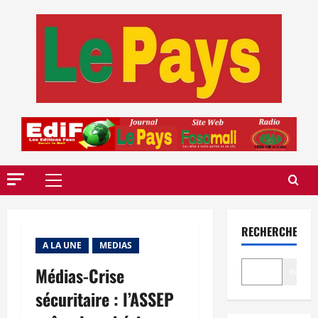
Aller
au
contenu
Menu
principal
RECHERCHER
A LA UNE
MEDIAS
Médias-Crise
Recher
sécuritaire : l’ASSEP