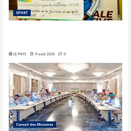
SPORT
Le PMU Mali apporte une contribution de 50
millions de FCFA à l’organisation de la Biennale
Sportive 2026
LE PAYS
8 août 2026
0
Conseil des Ministres