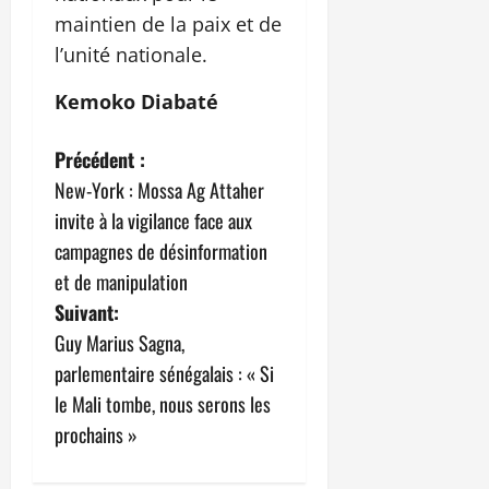
maintien de la paix et de
l’unité nationale.
Kemoko Diabaté
N
Précédent :
New-York : Mossa Ag Attaher
a
invite à la vigilance face aux
v
campagnes de désinformation
et de manipulation
i
Suivant:
g
Guy Marius Sagna,
parlementaire sénégalais : « Si
a
le Mali tombe, nous serons les
t
prochains »
i