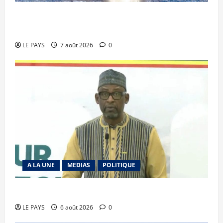
Communique du conseil des ministres du
vendredi 7 aout 2026 CM N°2026-31/SGG
LE PAYS
7 août 2026
0
A LA UNE
MEDIAS
POLITIQUE
Diplomatie : calme précaire
LE PAYS
6 août 2026
0