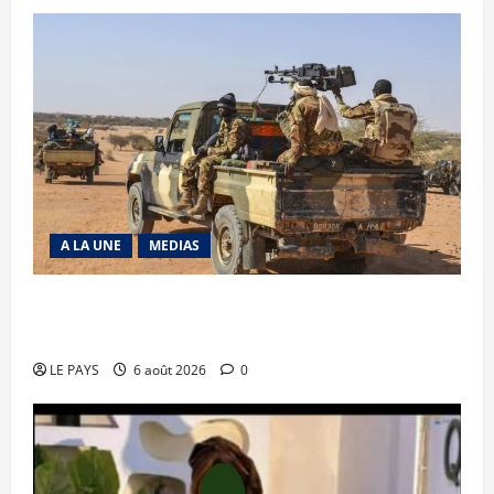
A LA UNE
MEDIAS
Tessalit et Tabrichat : La coalition JNIM/FLA
mise en déroute
LE PAYS
6 août 2026
0