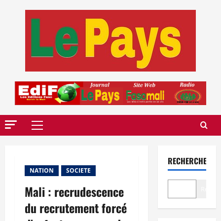
Aller
au
contenu
Menu
principal
RECHERCHER
NATION
SOCIETE
Mali : recrudescence
Recher
du recrutement forcé