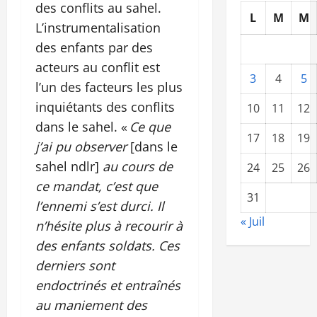
des conflits au sahel.
L
M
M
L’instrumentalisation
des enfants par des
acteurs au conflit est
3
4
5
l’un des facteurs les plus
inquiétants des conflits
10
11
12
dans le sahel. «
Ce que
17
18
19
j’ai pu observer
[dans le
sahel ndlr]
au cours de
24
25
26
ce mandat, c’est que
31
l’ennemi s’est durci. Il
« Juil
n’hésite plus à recourir à
des enfants soldats. Ces
derniers sont
endoctrinés et entraînés
au maniement des