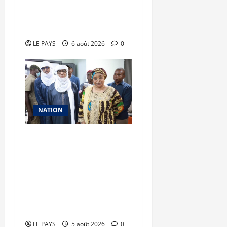
valorisation du
patrimoine
LE PAYS
6 août 2026
0
NATION
Vacances citoyennes des
Pupilles de la Nation : le
Gouvernement réaffirme
son engagement en
faveur d’une jeunesse
épanouie et responsable
LE PAYS
5 août 2026
0