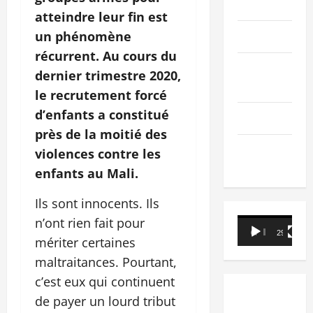
PEOPLE
atteindre leur fin est
un phénomène
Editorial
récurrent. Au cours du
SCIENCES &
dernier trimestre 2020,
TECH
le recrutement forcé
d’enfants a constitué
Nécrologie
près de la moitié des
TRIBUNE
violences contre les
enfants au Mali.
Ils sont innocents. Ils
n’ont rien fait pour
Lecteur
00:00
29:21
vidéo
mériter certaines
maltraitances. Pourtant,
c’est eux qui continuent
de payer un lourd tribut