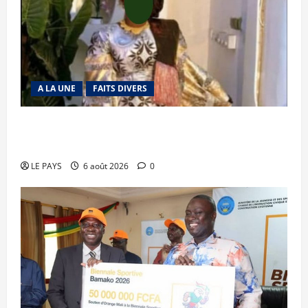
A LA UNE
FAITS DIVERS
Kalaban-Coro : ‘’ZA’’ tuée puis découpée par son
mari
LE PAYS
6 août 2026
0