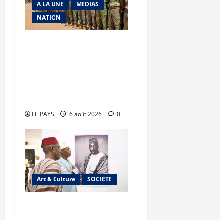
A LA UNE
MEDIAS
NATION
Tombouctou-Taoudenni :
394 éléments du
processus DDRI
franchissent une nouvelle
étape
LE PAYS
6 août 2026
0
Art & Culture
SOCIETE
Musée national du Mali :
TƐGƐNƆ au service de la