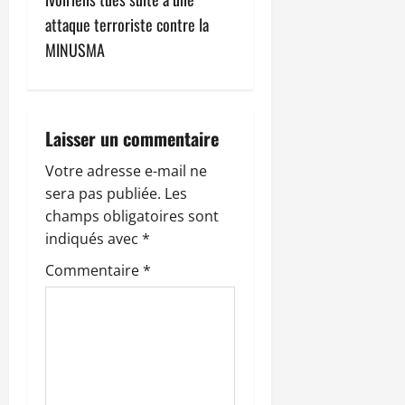
a
attaque terroriste contre la
t
MINUSMA
i
o
Laisser un commentaire
n
Votre adresse e-mail ne
sera pas publiée.
Les
d
champs obligatoires sont
’
indiqués avec
*
Commentaire
*
a
r
t
i