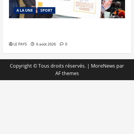
A LA UNE
SPORT
Retour de la biennale sportive : Orange Mali
apporte un soutien de 50 millions FCFA
LE PAYS
6 août 2026
0
Copyright © Tous droits réservés.
|
MoreNews
par
AF themes