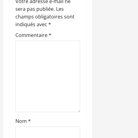
a
Votre adresse e-mail ne
sera pas publiée.
Les
r
champs obligatoires sont
indiqués avec
*
t
Commentaire
*
i
c
l
e
Nom
*