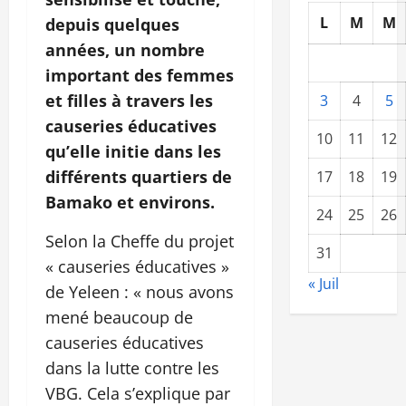
L
M
M
depuis quelques
années, un nombre
important des femmes
et filles à travers les
3
4
5
causeries éducatives
10
11
12
qu’elle initie dans les
différents quartiers de
17
18
19
Bamako et environs.
24
25
26
Selon la Cheffe du projet
31
« causeries éducatives »
« Juil
de Yeleen : « nous avons
mené beaucoup de
causeries éducatives
dans la lutte contre les
VBG. Cela s’explique par