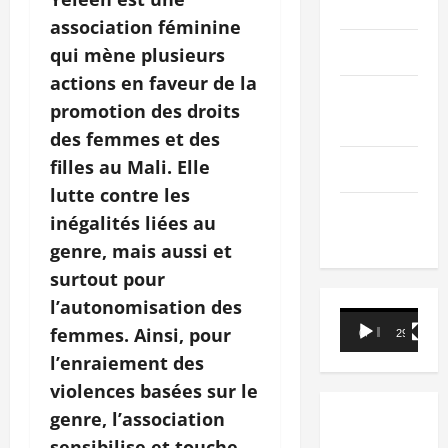
PEOPLE
association féminine
Editorial
qui mène plusieurs
actions en faveur de la
SCIENCES &
promotion des droits
TECH
des femmes et des
filles au Mali. Elle
Nécrologie
lutte contre les
TRIBUNE
inégalités liées au
genre, mais aussi et
surtout pour
l’autonomisation des
Lecteur
femmes. Ainsi, pour
00:00
29:21
vidéo
l’enraiement des
violences basées sur le
genre, l’association
sensibilise et touche,