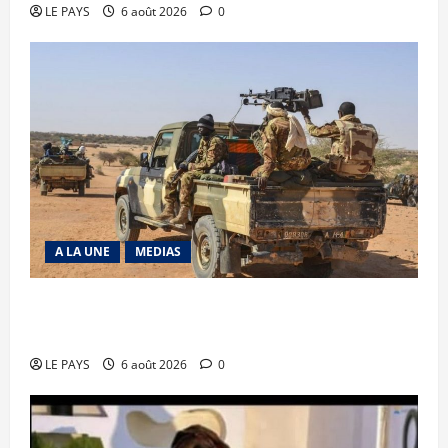
LE PAYS
6 août 2026
0
A LA UNE
MEDIAS
Tessalit et Tabrichat : La coalition JNIM/FLA
mise en déroute
LE PAYS
6 août 2026
0