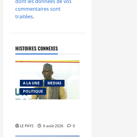
dont les données de vos
commentaires sont
traitées
.
HISTOIRES CONNEXES
A LA UNE
MEDIAS
POLITIQUE
Diplomatie : calme
précaire
LE PAYS
6 août 2026
0