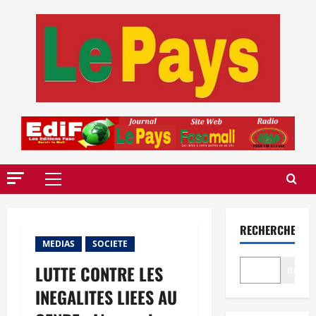
Aller
au
contenu
Menu
principal
RECHERCHER
MEDIAS
SOCIETE
LUTTE CONTRE LES
Recher
INEGALITES LIEES AU