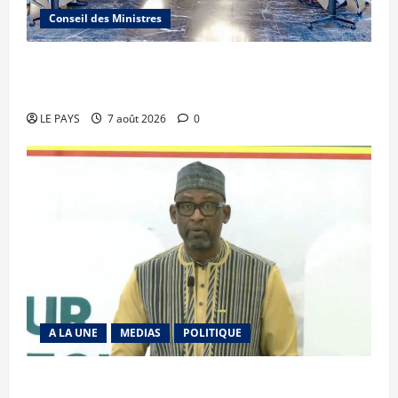
Conseil des Ministres
Communique du conseil des ministres du
vendredi 7 aout 2026 CM N°2026-31/SGG
LE PAYS
7 août 2026
0
A LA UNE
MEDIAS
POLITIQUE
Diplomatie : calme précaire