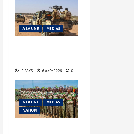
A LA UNE
MEDIAS
Tessalit et Tabrichat : La
coalition JNIM/FLA mise
en déroute
LE PAYS
6 août 2026
0
A LA UNE
MEDIAS
NATION
Tombouctou-Taoudenni :