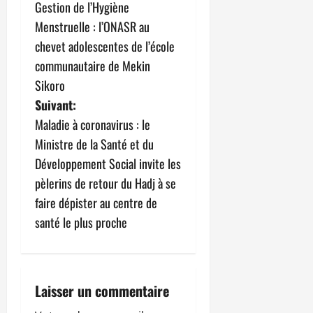
a
Gestion de l’Hygiène
v
Menstruelle : l’ONASR au
chevet adolescentes de l’école
i
communautaire de Mekin
g
Sikoro
Suivant:
a
Maladie à coronavirus : le
t
Ministre de la Santé et du
Développement Social invite les
i
pèlerins de retour du Hadj à se
o
faire dépister au centre de
santé le plus proche
n
d
’
Laisser un commentaire