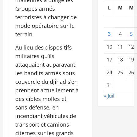
L
M
M
Groupes armés
terroristes à changer de
mode opératoire sur le
terrain.
3
4
5
10
11
12
Au lieu des dispositifs
militaires qu’ils
17
18
19
attaquaient auparavant,
24
25
26
les bandits armés sous
couvercle du djihad s’en
31
prennent actuellement à
« Juil
des cibles molles et
sans défense, en
incendiant véhicules de
transport et camions-
citernes sur les grands