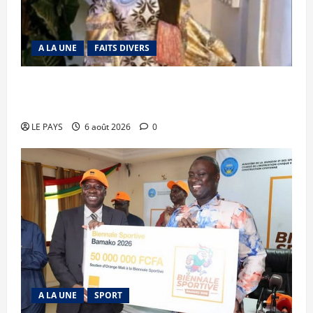
A LA UNE
FAITS DIVERS
Kalaban-Coro : ‘’ZA’’ tuée puis découpée par son
mari
LE PAYS
6 août 2026
0
A LA UNE
SPORT