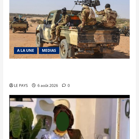
A LA UNE
MEDIAS
Tessalit et Tabrichat : La coalition JNIM/FLA
mise en déroute
LE PAYS
6 août 2026
0