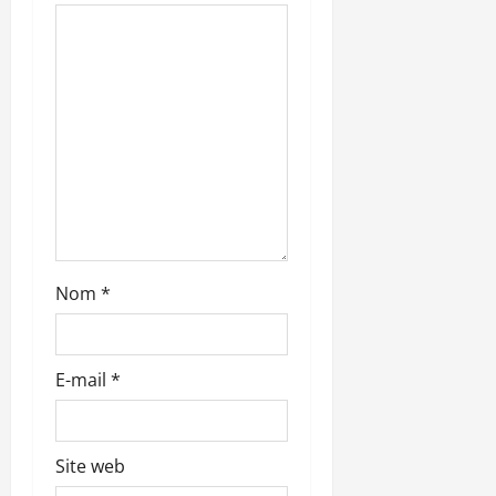
a
r
t
i
c
l
Nom
*
e
E-mail
*
Site web