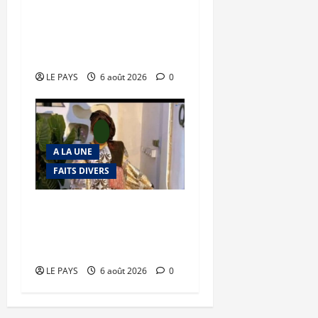
Tessalit et Tabrichat : La
coalition JNIM/FLA mise
en déroute
LE PAYS
6 août 2026
0
A LA UNE
FAITS DIVERS
Kalaban-Coro : ‘’ZA’’ tuée
puis découpée par son
mari
LE PAYS
6 août 2026
0