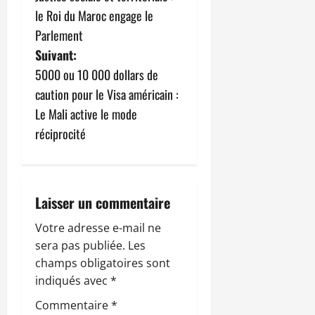
a
le Roi du Maroc engage le
v
Parlement
Suivant:
i
5000 ou 10 000 dollars de
g
caution pour le Visa américain :
Le Mali active le mode
a
réciprocité
t
i
Laisser un commentaire
o
Votre adresse e-mail ne
n
sera pas publiée.
Les
champs obligatoires sont
d
indiqués avec
*
’
Commentaire
*