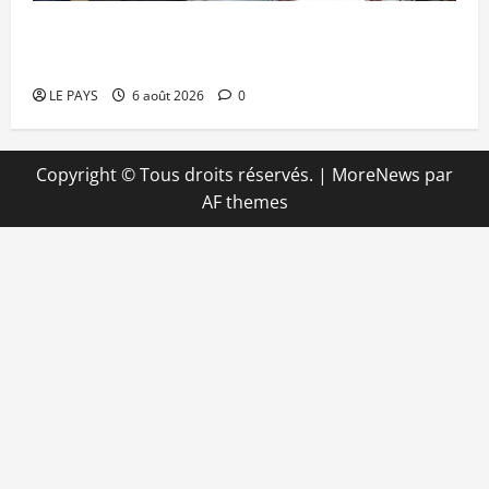
Retour de la biennale sportive : Orange Mali
apporte un soutien de 50 millions FCFA
LE PAYS
6 août 2026
0
Copyright © Tous droits réservés.
|
MoreNews
par
AF themes