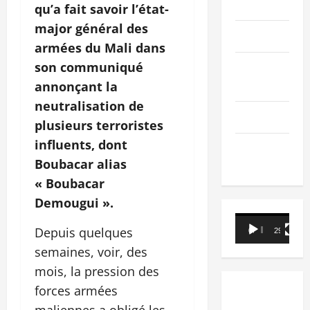
PEOPLE
qu’a fait savoir l’état-
major général des
Editorial
armées du Mali dans
son communiqué
SCIENCES &
TECH
annonçant la
neutralisation de
Nécrologie
plusieurs terroristes
influents, dont
TRIBUNE
Boubacar alias
« Boubacar
Demougui ».
Lecteur
Depuis quelques
00:00
29:21
vidéo
semaines, voir, des
mois, la pression des
forces armées
maliennes a obligé les