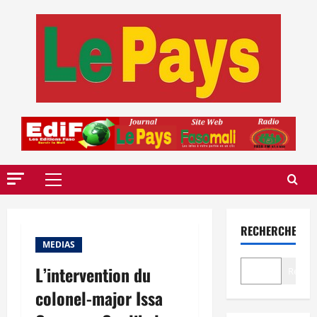
Aller
au
contenu
Menu
principal
RECHERCHER
MEDIAS
L’intervention du
Recher
colonel-major Issa