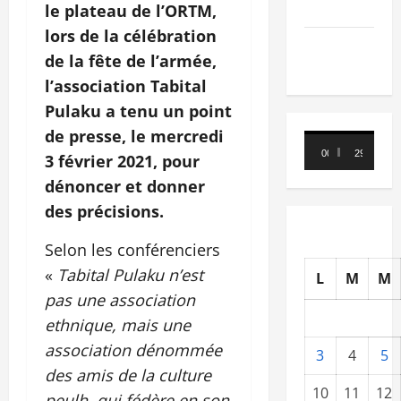
Nécrologie
le plateau de l’ORTM,
lors de la célébration
TRIBUNE
de la fête de l’armée,
l’association Tabital
Pulaku a tenu un point
de presse, le mercredi
Lecteur
00:00
29:21
3 février 2021, pour
vidéo
dénoncer et donner
des précisions.
Selon les conférenciers
«
Tabital Pulaku n’est
L
M
M
pas une association
ethnique, mais une
association dénommée
3
4
5
des amis de la culture
10
11
12
peulh, qui fédère en son