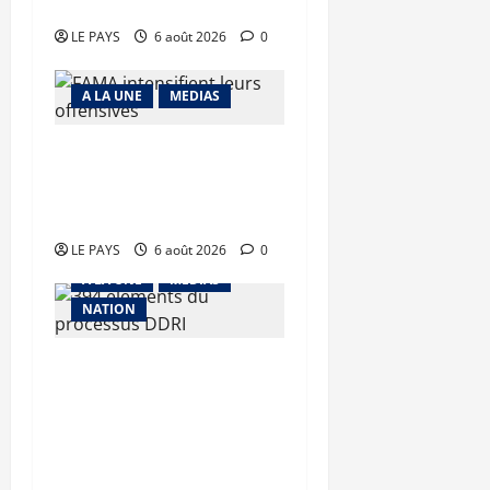
précaire
LE PAYS
6 août 2026
0
A LA UNE
MEDIAS
Tessalit et Tabrichat : La
coalition JNIM/FLA mise
en déroute
LE PAYS
6 août 2026
0
A LA UNE
MEDIAS
NATION
Tombouctou-Taoudenni :
394 éléments du
processus DDRI
franchissent une nouvelle