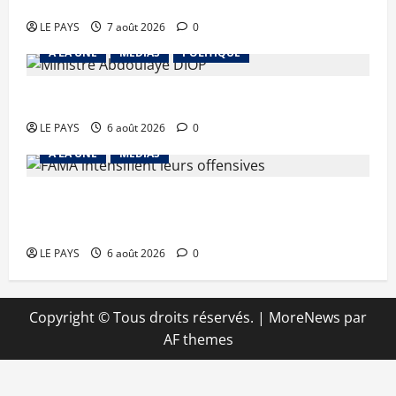
vendredi 7 aout 2026 CM N°2026-31/SGG
LE PAYS
7 août 2026
0
A LA UNE
MEDIAS
POLITIQUE
Diplomatie : calme précaire
LE PAYS
6 août 2026
0
A LA UNE
MEDIAS
Tessalit et Tabrichat : La coalition JNIM/FLA
mise en déroute
LE PAYS
6 août 2026
0
Copyright © Tous droits réservés.
|
MoreNews
par
AF themes