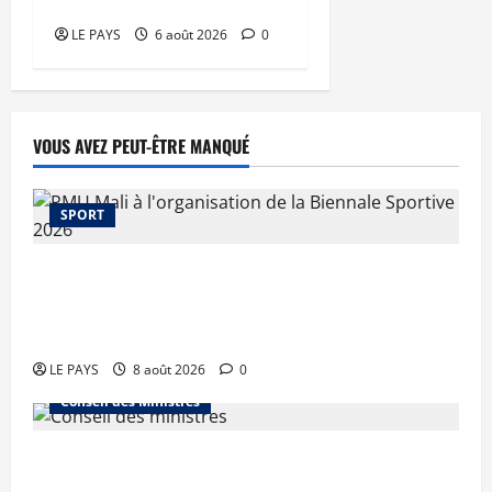
étape
LE PAYS
6 août 2026
0
VOUS AVEZ PEUT-ÊTRE MANQUÉ
SPORT
Le PMU Mali apporte une contribution de 50
millions de FCFA à l’organisation de la Biennale
Sportive 2026
LE PAYS
8 août 2026
0
Conseil des Ministres
Communique du conseil des ministres du