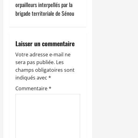
g
orpailleurs interpellés par la
brigade territoriale de Sénou
a
t
i
Laisser un commentaire
o
Votre adresse e-mail ne
sera pas publiée.
Les
n
champs obligatoires sont
indiqués avec
*
d
Commentaire
*
’
a
r
t