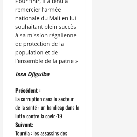
Pour finir, il a tenu à
remercier l’armée
nationale du Mali en lui
souhaitant plein succès
à sa mission régalienne
de protection de la
population et de
l’ensemble de la patrie »
Issa Djiguiba
N
Précédent :
La corruption dans le secteur
a
de la santé : un handicap dans la
v
lutte contre la covid-19
Suivant:
i
Touréla : les assassins des