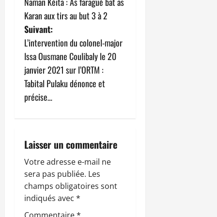
Naman Kéïta : As faragué bat as
v
Karan aux tirs au but 3 à 2
Suivant:
i
L’intervention du colonel-major
g
Issa Ousmane Coulibaly le 20
janvier 2021 sur l’ORTM :
a
Tabital Pulaku dénonce et
t
précise…
i
o
Laisser un commentaire
n
Votre adresse e-mail ne
sera pas publiée.
Les
d
champs obligatoires sont
’
indiqués avec
*
Commentaire
*