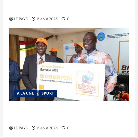
Kalaban-Coro : ‘’ZA’’ tuée puis découpée par son
mari
LE PAYS
6 août 2026
0
A LA UNE
SPORT
Retour de la biennale sportive : Orange Mali
apporte un soutien de 50 millions FCFA
LE PAYS
6 août 2026
0