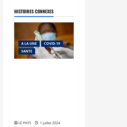
HISTOIRES CONNEXES
A LA UNE
COVID-19
SANTE
Maladie à coronavirus : le
Ministre de la Santé et du
Développement Social
invite les pèlerins de
retour du Hadj à se faire
dépister au centre de
santé le plus proche
LE PAYS
1 juillet 2024