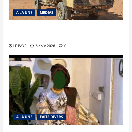
A LA UNE
MEDIAS
Tessalit et Tabrichat : La coalition JNIM/FLA
mise en déroute
LE PAYS
6 août 2026
0
A LA UNE
FAITS DIVERS