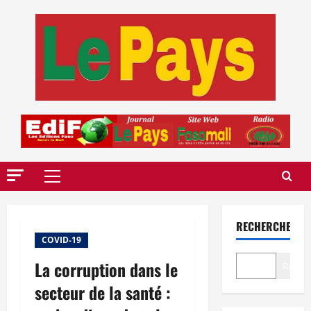
Aller
au
contenu
Menu
principal
RECHERCHER
COVID-19
La corruption dans le
Recher
secteur de la santé :