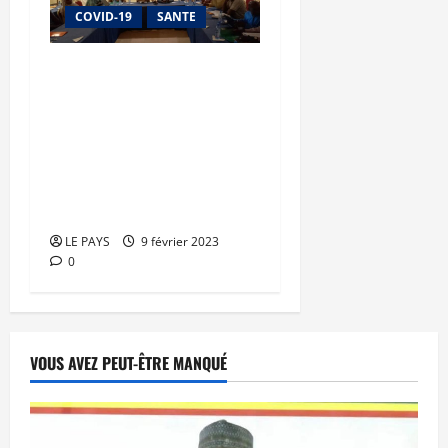
COVID-19
SANTE
Lutte contre la COVID-19
: Digital ResultsImporve
Vaccine Equiry (Drive
Demand) lancé pour
accroitre la couverture
vaccinale
LE PAYS
9 février 2023
0
VOUS AVEZ PEUT-ÊTRE MANQUÉ