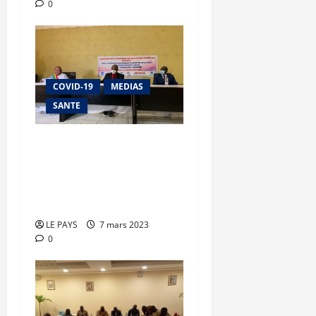
0
COVID-19
MEDIAS
SANTE
Campagne 2023 de la
vaccination anti-Covid-19
: la première phase
officiellement lancée
LE PAYS
7 mars 2023
0