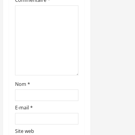
a
r
t
i
c
l
e
Nom
*
E-mail
*
Site web