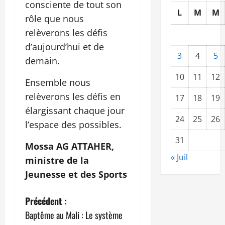
consciente de tout son
L
M
M
rôle que nous
relèverons les défis
d’aujourd’hui et de
3
4
5
demain.
10
11
12
Ensemble nous
relèverons les défis en
17
18
19
élargissant chaque jour
24
25
26
l’espace des possibles.
31
Mossa AG ATTAHER,
« Juil
ministre de la
Jeunesse et des Sports
N
Précédent :
Baptême au Mali : Le système
a