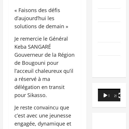
PEOPLE
« Faisons des défis
Editorial
d’aujourd’hui les
solutions de demain »
SCIENCES &
TECH
Je remercie le Général
Keba SANGARÉ
Nécrologie
Gouverneur de la Région
TRIBUNE
de Bougouni pour
l’acceuil chaleureux qu’il
a réservé à ma
délégation en transit
Lecteur
pour Sikasso.
00:00
29:21
vidéo
Je reste convaincu que
c’est avec une jeunesse
engagée, dynamique et