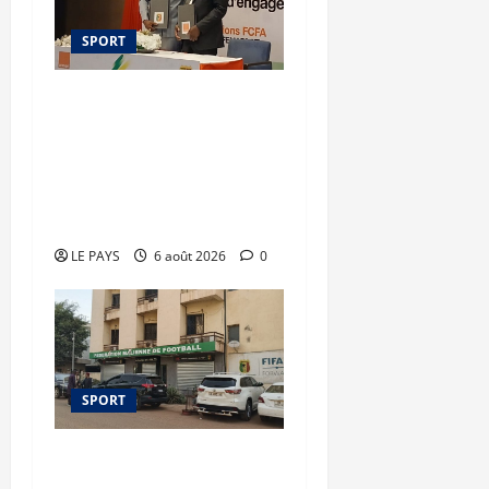
SPORT
Orange Mali –
FEMAFOOT : 200 millions
de FCFA supplémentaires
pour le nouveau
sélectionneur
LE PAYS
6 août 2026
0
SPORT
FEMAFOOT : plusieurs