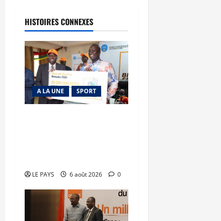
HISTOIRES CONNEXES
A LA UNE
SPORT
Retour de la biennale
sportive : Orange Mali
apporte un soutien de 50
millions FCFA
LE PAYS
6 août 2026
0