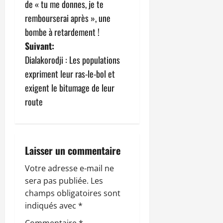
de « tu me donnes, je te
v
rembourserai après », une
bombe à retardement !
i
Suivant:
g
Dialakorodji : Les populations
expriment leur ras-le-bol et
a
exigent le bitumage de leur
t
route
i
o
Laisser un commentaire
n
Votre adresse e-mail ne
sera pas publiée.
Les
d
champs obligatoires sont
’
indiqués avec
*
Commentaire
*