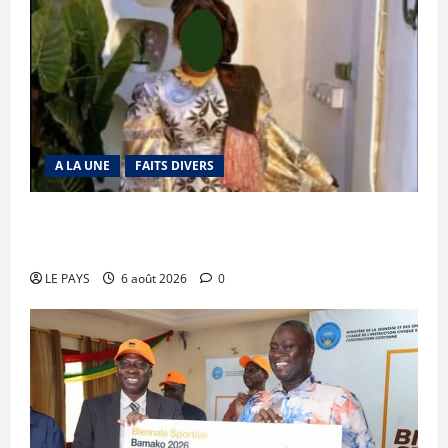
A LA UNE
FAITS DIVERS
Kalaban-Coro : ‘’ZA’’ tuée puis découpée par son
mari
LE PAYS
6 août 2026
0