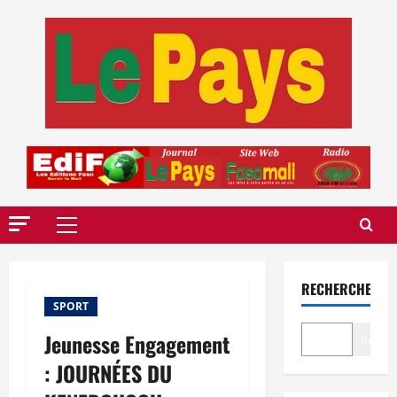
Aller
au
contenu
Menu
principal
RECHERCHER
SPORT
Jeunesse Engagement
Recher
: JOURNÉES DU