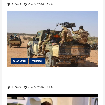
LE PAYS
6 août 2026
0
A LA UNE
MEDIAS
Tessalit et Tabrichat : La coalition JNIM/FLA
mise en déroute
LE PAYS
6 août 2026
0