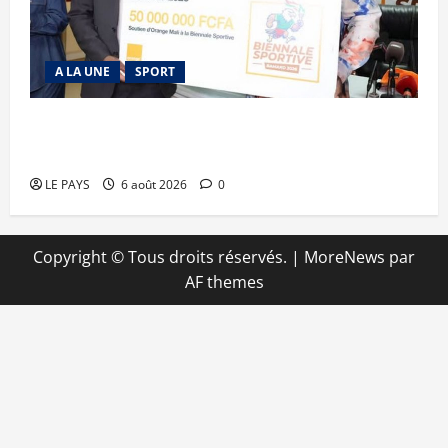
A LA UNE
SPORT
Retour de la biennale sportive : Orange Mali
apporte un soutien de 50 millions FCFA
LE PAYS
6 août 2026
0
Copyright © Tous droits réservés.
|
MoreNews
par
AF themes