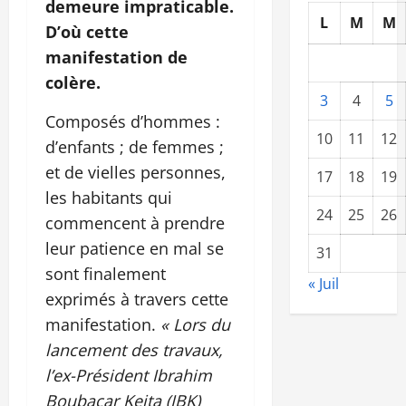
demeure impraticable.
L
M
M
D’où cette
manifestation de
colère.
3
4
5
Composés d’hommes :
10
11
12
d’enfants ; de femmes ;
et de vielles personnes,
17
18
19
les habitants qui
24
25
26
commencent à prendre
leur patience en mal se
31
sont finalement
« Juil
exprimés à travers cette
manifestation.
« Lors du
lancement des travaux,
l’ex-Président Ibrahim
Boubacar Keita (IBK)