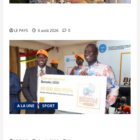
Kalaban-Coro : ‘’ZA’’ tuée puis découpée par son
mari
LE PAYS
6 août 2026
0
A LA UNE
SPORT
Retour de la biennale sportive : Orange Mali
apporte un soutien de 50 millions FCFA