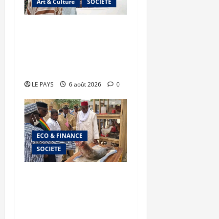
Art & Culture
SOCIETE
Musée national du Mali :
TƐGƐNƆ au service de la
valorisation du
patrimoine
LE PAYS
6 août 2026
0
ECO & FINANCE
SOCIETE
Tombouctou : le ministre
Youba BAH supervise la
mise en œuvre du plan de
campagne agricole