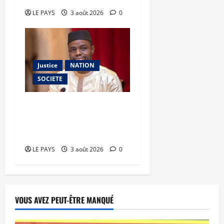
LE PAYS
3 août 2026
0
Justice
NATION
SOCIETE
Dépravation des mœurs :
le ministre Kassogué
serre la vis
LE PAYS
3 août 2026
0
VOUS AVEZ PEUT-ÊTRE MANQUÉ