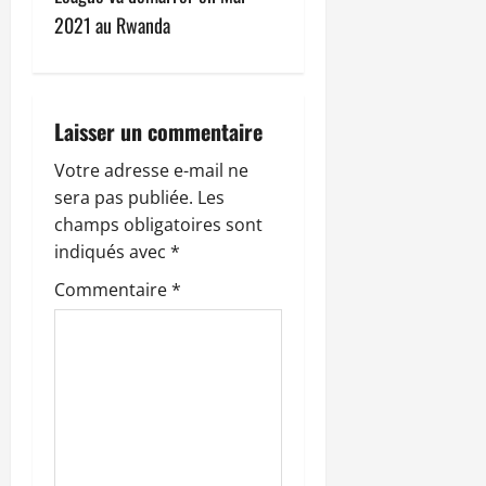
g
2021 au Rwanda
a
t
Laisser un commentaire
i
Votre adresse e-mail ne
sera pas publiée.
Les
o
champs obligatoires sont
n
indiqués avec
*
Commentaire
*
d
’
a
r