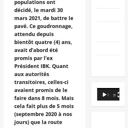
PEOPLE
populations ont
décidé, le mardi 30
Editorial
mars 2021, de battre le
pavé. Ce goudronnage,
SCIENCES &
attendu depuis
TECH
bientôt quatre (4) ans,
Nécrologie
avait d’abord été
promis par l’ex
TRIBUNE
Président IBK. Quant
aux autorités
transitoires, celles-ci
avaient promis de le
Lecteur
00:00
29:21
faire dans 8 mois. Mais
vidéo
cela fait plus de 5 mois
(septembre 2020 à nos
jours) que la route