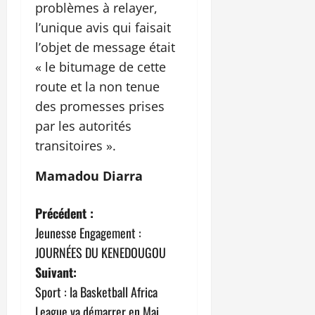
problèmes à relayer,
l’unique avis qui faisait
l’objet de message était
« le bitumage de cette
route et la non tenue
des promesses prises
par les autorités
transitoires ».
Mamadou Diarra
N
Précédent :
Jeunesse Engagement :
a
JOURNÉES DU KENEDOUGOU
v
Suivant:
Sport : la Basketball Africa
i
League va démarrer en Mai