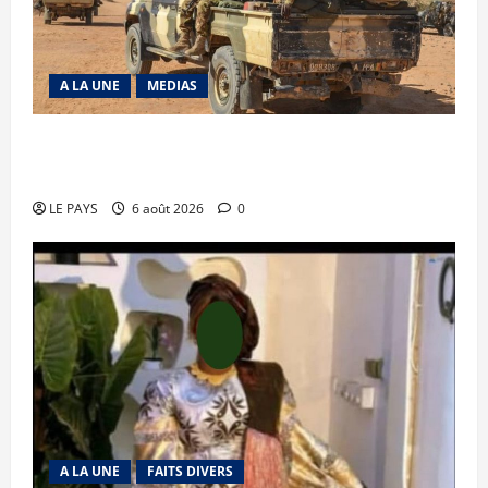
A LA UNE
MEDIAS
Tessalit et Tabrichat : La coalition JNIM/FLA
mise en déroute
LE PAYS
6 août 2026
0
A LA UNE
FAITS DIVERS