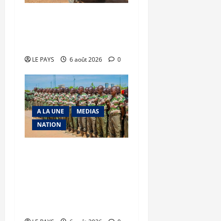
Tessalit et Tabrichat : La
coalition JNIM/FLA mise
en déroute
LE PAYS
6 août 2026
0
A LA UNE
MEDIAS
NATION
Tombouctou-Taoudenni :
394 éléments du
processus DDRI
franchissent une nouvelle
étape