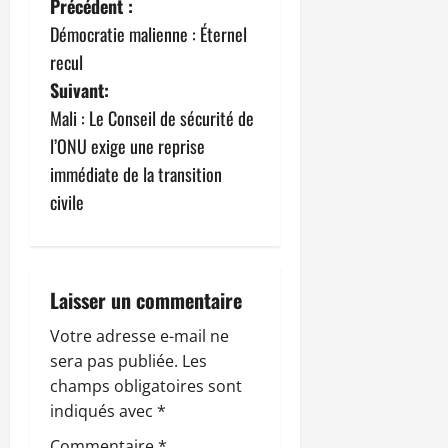
N
Précédent :
Démocratie malienne : Éternel
a
recul
v
Suivant:
Mali : Le Conseil de sécurité de
i
l’ONU exige une reprise
g
immédiate de la transition
civile
a
t
i
Laisser un commentaire
o
Votre adresse e-mail ne
sera pas publiée.
Les
n
champs obligatoires sont
indiqués avec
*
d
Commentaire
*