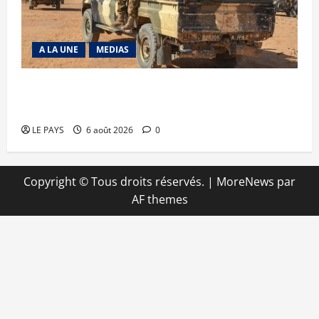
A LA UNE
MEDIAS
Tessalit et Tabrichat : La coalition JNIM/FLA
mise en déroute
LE PAYS
6 août 2026
0
Copyright © Tous droits réservés.
|
MoreNews
par
AF themes