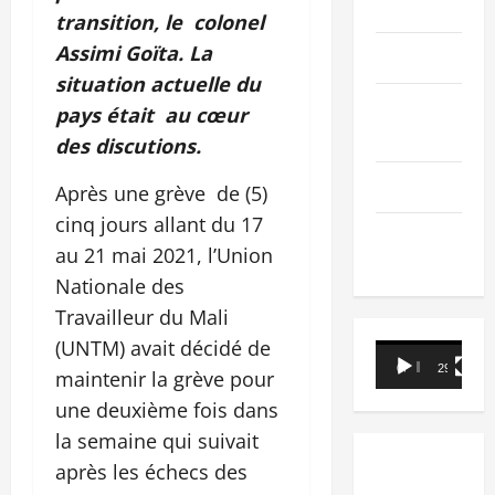
PEOPLE
transition, le colonel
Assimi Goïta. La
Editorial
situation actuelle du
SCIENCES &
pays était au cœur
TECH
des discutions.
Nécrologie
Après une grève de (5)
cinq jours allant du 17
TRIBUNE
au 21 mai 2021, l’Union
Nationale des
Travailleur du Mali
(UNTM) avait décidé de
Lecteur
00:00
29:21
maintenir la grève pour
vidéo
une deuxième fois dans
la semaine qui suivait
après les échecs des