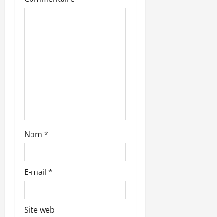
’
a
r
t
i
c
l
Nom
*
e
E-mail
*
Site web