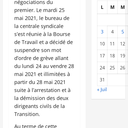
négociations du
L
M
M
premier. Le mardi 25
mai 2021, le bureau de
la centrale syndicale
3
4
5
s’est réunie à la Bourse
de Travail et a décidé de
10
11
12
suspendre son mot
17
18
19
d’ordre de grève allant
du lundi 24 au vendre 28
24
25
26
mai 2021 et illimitées à
31
partir du 28 mai 2021
« Juil
suite à l’arrestation et à
la démission des deux
dirigeants civils de la
Transition.
Au terme de cette