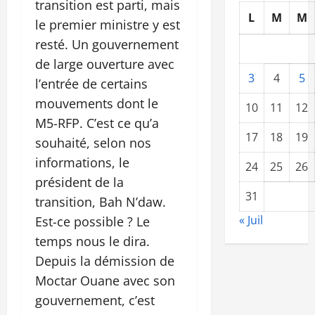
transition est parti, mais
L
M
M
le premier ministre y est
resté. Un gouvernement
de large ouverture avec
3
4
5
l’entrée de certains
mouvements dont le
10
11
12
M5-RFP. C’est ce qu’a
17
18
19
souhaité, selon nos
informations, le
24
25
26
président de la
31
transition, Bah N’daw.
« Juil
Est-ce possible ? Le
temps nous le dira.
Depuis la démission de
Moctar Ouane avec son
gouvernement, c’est