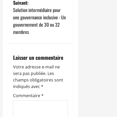
v
Suivant:
Solution intermédiaire pour
i
une gouvernance inclusive : Un
g
gouvernement de 30 ou 32
membres
a
t
i
Laisser un commentaire
o
Votre adresse e-mail ne
sera pas publiée.
Les
n
champs obligatoires sont
indiqués avec
*
d
Commentaire
*
’
a