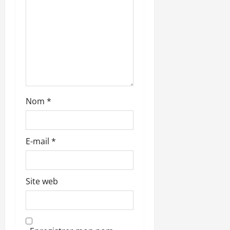
r
t
i
c
l
Nom
*
e
E-mail
*
Site web