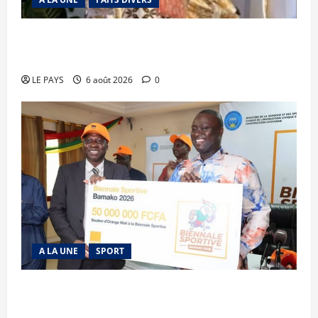
Kalaban-Coro : ‘’ZA’’ tuée puis découpée par son
mari
LE PAYS
6 août 2026
0
A LA UNE
SPORT
Retour de la biennale sportive : Orange Mali
apporte un soutien de 50 millions FCFA