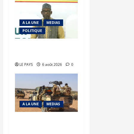
A LA UNE
MEDIAS
POLITIQUE
Diplomatie : calme
précaire
LE PAYS
6 août 2026
0
A LA UNE
MEDIAS
Tessalit et Tabrichat : La
coalition JNIM/FLA mise