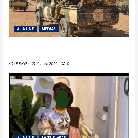
A LA UNE
MEDIAS
Tessalit et Tabrichat : La coalition JNIM/FLA
mise en déroute
LE PAYS
6 août 2026
0
A LA UNE
FAITS DIVERS