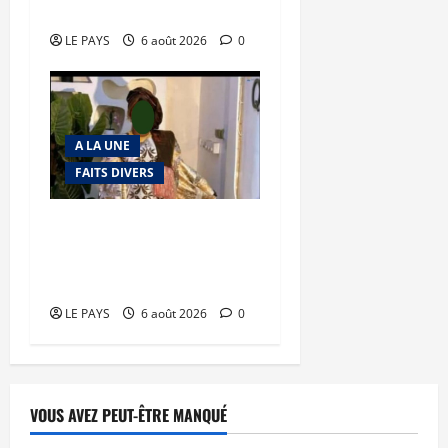
en déroute
LE PAYS
6 août 2026
0
A LA UNE
FAITS DIVERS
Kalaban-Coro : ‘’ZA’’ tuée
puis découpée par son
mari
LE PAYS
6 août 2026
0
VOUS AVEZ PEUT-ÊTRE MANQUÉ