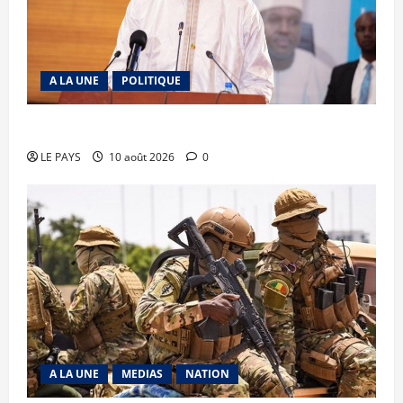
A LA UNE
POLITIQUE
MALI – ALGERIE : Le PM clôt le débat
LE PAYS
10 août 2026
0
A LA UNE
MEDIAS
NATION