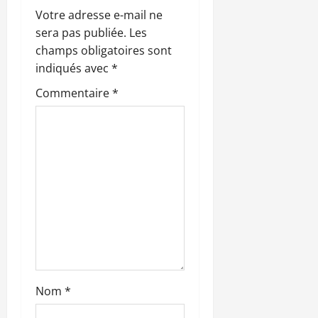
o
Votre adresse e-mail ne
sera pas publiée.
Les
n
champs obligatoires sont
indiqués avec
*
d
Commentaire
*
’
a
r
t
i
c
l
Nom
*