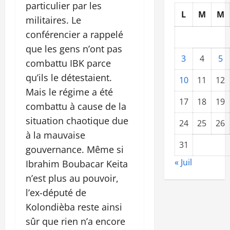
particulier par les
L
M
M
militaires. Le
conférencier a rappelé
que les gens n’ont pas
3
4
5
combattu IBK parce
qu’ils le détestaient.
10
11
12
Mais le régime a été
17
18
19
combattu à cause de la
situation chaotique due
24
25
26
à la mauvaise
31
gouvernance. Même si
« Juil
Ibrahim Boubacar Keita
n’est plus au pouvoir,
l’ex-député de
Kolondièba reste ainsi
sûr que rien n’a encore