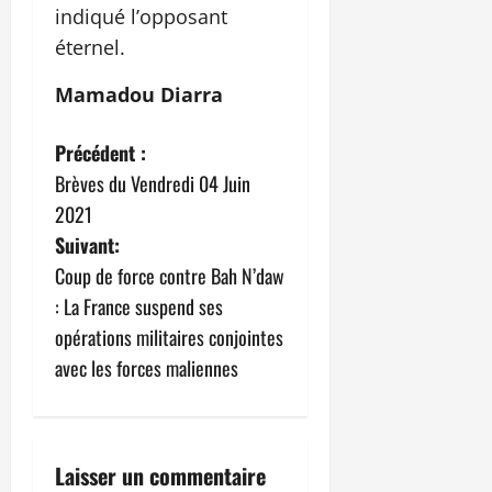
indiqué l’opposant
éternel.
Mamadou Diarra
N
Précédent :
Brèves du Vendredi 04 Juin
a
2021
v
Suivant:
Coup de force contre Bah N’daw
i
: La France suspend ses
g
opérations militaires conjointes
avec les forces maliennes
a
t
i
Laisser un commentaire