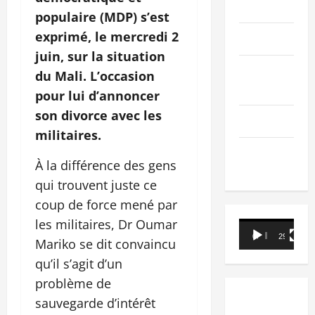
PEOPLE
populaire (MDP) s’est
exprimé, le mercredi 2
Editorial
juin, sur la situation
SCIENCES &
du Mali. L’occasion
TECH
pour lui d’annoncer
son divorce avec les
Nécrologie
militaires.
TRIBUNE
À la différence des gens
qui trouvent juste ce
coup de force mené par
les militaires, Dr Oumar
Lecteur
00:00
29:21
Mariko se dit convaincu
vidéo
qu’il s’agit d’un
problème de
sauvegarde d’intérêt