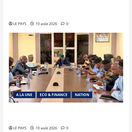
Terrorisme : les FAMa enchaînent les frappes à
Boulkessi, Kidal et Tessalit
LE PAYS
10 août 2026
0
A LA UNE
ECO & FINANCE
NATION
Carburant : le Gouvernement maintient le cap
de l’approvisionnement
LE PAYS
10 août 2026
0