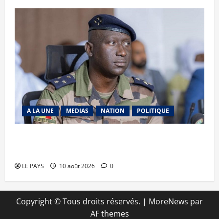
A LA UNE
MEDIAS
NATION
POLITIQUE
DDR-I 2025 : 1 617 ex-combattants formés en
vue de leur intégration au sein des FAMa
LE PAYS
10 août 2026
0
Copyright © Tous droits réservés.
|
MoreNews
par
AF themes