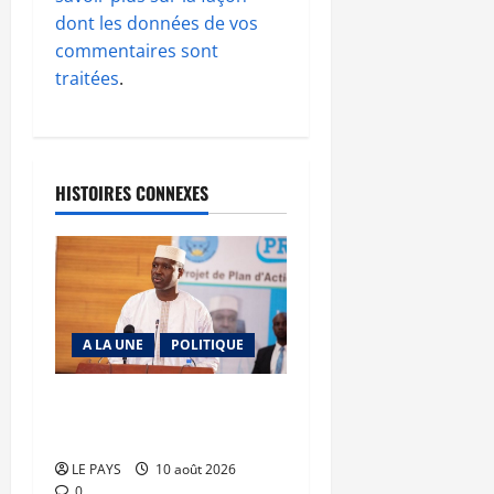
dont les données de vos
commentaires sont
traitées
.
HISTOIRES CONNEXES
A LA UNE
POLITIQUE
MALI – ALGERIE : Le PM
clôt le débat
LE PAYS
10 août 2026
0