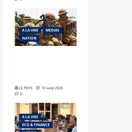
A LA UNE
MEDIAS
NATION
Terrorisme : les FAMa
enchaînent les frappes à
Boulkessi, Kidal et
Tessalit
LE PAYS
10 août 2026
0
A LA UNE
ECO & FINANCE