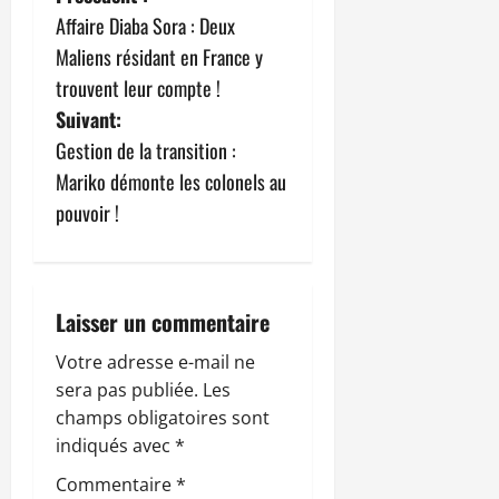
N
Affaire Diaba Sora : Deux
a
Maliens résidant en France y
v
trouvent leur compte !
Suivant:
i
Gestion de la transition :
g
Mariko démonte les colonels au
pouvoir !
a
t
i
Laisser un commentaire
o
Votre adresse e-mail ne
sera pas publiée.
Les
n
champs obligatoires sont
indiqués avec
*
d
Commentaire
*