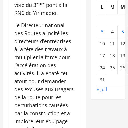
ème
voie du 3
pont à la
L
M
M
RN6 de Yirimadio.
Le Directeur national
3
4
5
des Routes a incité les
directeurs d’entreprises
10
11
12
à la tête des travaux à
17
18
19
multiplier la force pour
l’accélération des
24
25
26
activités. Il a épaté cet
31
atout pour demander
des excuses aux usagers
« Juil
de la route pour les
perturbations causées
par la construction et a
imploré leur équipage