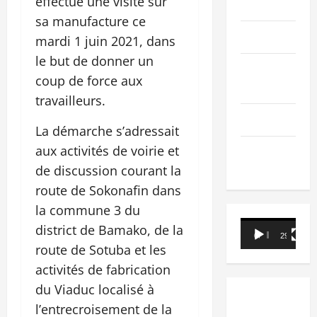
effectué une visite sur
PEOPLE
sa manufacture ce
Editorial
mardi 1 juin 2021, dans
le but de donner un
SCIENCES &
coup de force aux
TECH
travailleurs.
Nécrologie
La démarche s’adressait
aux activités de voirie et
TRIBUNE
de discussion courant la
route de Sokonafin dans
la commune 3 du
Lecteur
district de Bamako, de la
00:00
29:21
vidéo
route de Sotuba et les
activités de fabrication
du Viaduc localisé à
l’entrecroisement de la