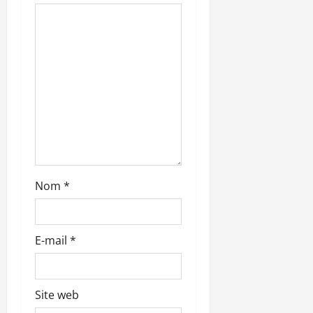
’
a
r
t
i
c
l
Nom
*
e
E-mail
*
Site web