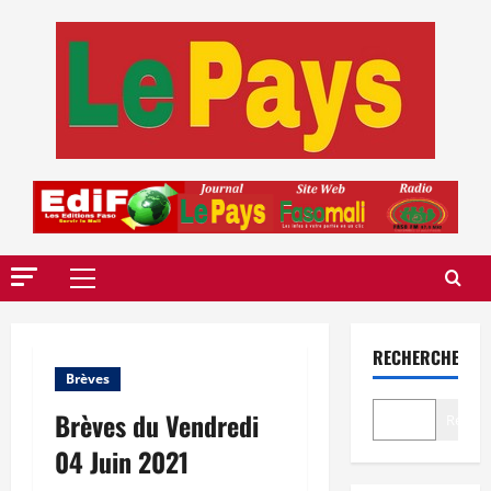
Aller
au
contenu
Menu
principal
RECHERCHER
Brèves
Brèves du Vendredi
Recher
04 Juin 2021