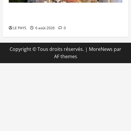
Kalaban-Coro : ‘’ZA’’ tuée puis découpée par son
mari
LE PAYS
6 août 2026
0
Copyright © Tous droits réservés.
|
MoreNews
par
AF themes