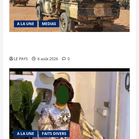
A LA UNE
MEDIAS
Tessalit et Tabrichat : La coalition JNIM/FLA
mise en déroute
LE PAYS
6 août 2026
0
A LA UNE
FAITS DIVERS