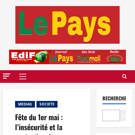
Aller
au
contenu
Menu
principal
RECHERCHER
MEDIAS
SOCIETE
Fête du 1er mai :
Recher
l’insécurité et la