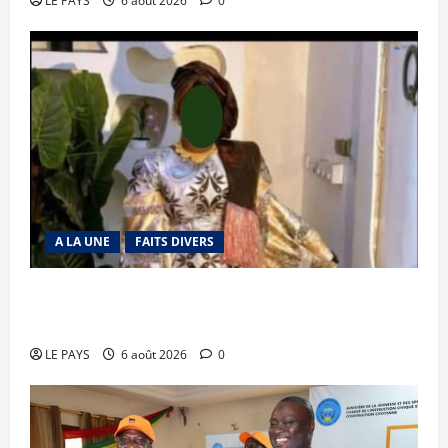
LE PAYS
6 août 2026
0
A LA UNE
FAITS DIVERS
Kalaban-Coro : ‘’ZA’’ tuée puis découpée par son
mari
LE PAYS
6 août 2026
0