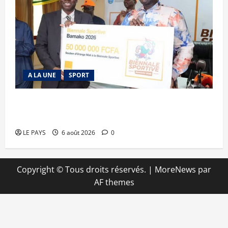
A LA UNE
SPORT
Retour de la biennale sportive : Orange Mali
apporte un soutien de 50 millions FCFA
LE PAYS
6 août 2026
0
Copyright © Tous droits réservés.
|
MoreNews
par
AF themes