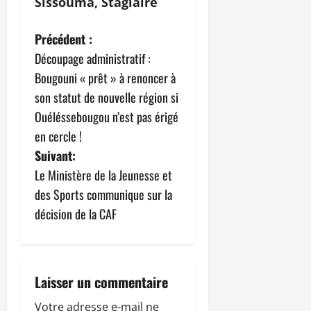
Sissouma, Stagiaire
N
Précédent :
Découpage administratif :
a
Bougouni « prêt » à renoncer à
v
son statut de nouvelle région si
Ouéléssebougou n’est pas érigé
i
en cercle !
g
Suivant:
Le Ministère de la Jeunesse et
a
des Sports communique sur la
t
décision de la CAF
i
o
Laisser un commentaire
n
Votre adresse e-mail ne