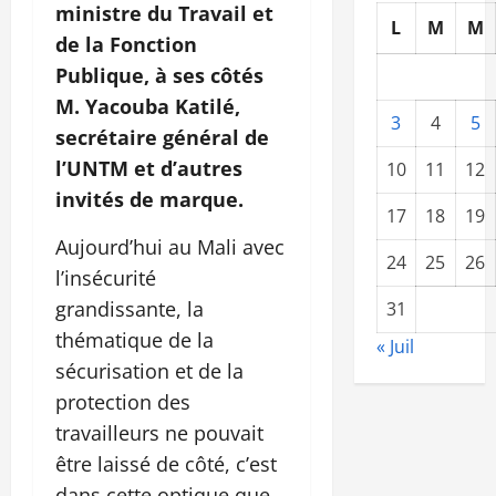
ministre du Travail et
L
M
M
de la Fonction
Publique, à ses côtés
M. Yacouba Katilé,
3
4
5
secrétaire général de
l’UNTM et d’autres
10
11
12
invités de marque.
17
18
19
Aujourd’hui au Mali avec
24
25
26
l’insécurité
grandissante, la
31
thématique de la
« Juil
sécurisation et de la
protection des
travailleurs ne pouvait
être laissé de côté, c’est
dans cette optique que