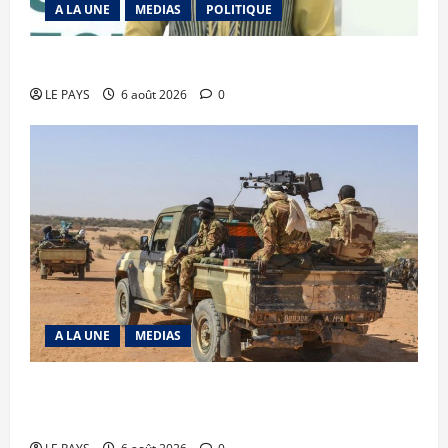
A LA UNE
MEDIAS
POLITIQUE
Diplomatie : calme précaire
LE PAYS
6 août 2026
0
A LA UNE
MEDIAS
Tessalit et Tabrichat : La coalition JNIM/FLA
mise en déroute