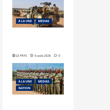
A LA UNE
MEDIAS
Tessalit et Tabrichat : La
coalition JNIM/FLA mise
en déroute
LE PAYS
6 août 2026
0
A LA UNE
MEDIAS
NATION
Tombouctou-Taoudenni :
394 éléments du