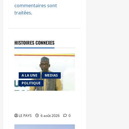
commentaires sont
traitées
.
HISTOIRES CONNEXES
A LA UNE
MEDIAS
POLITIQUE
Diplomatie : calme
précaire
LE PAYS
6 août 2026
0