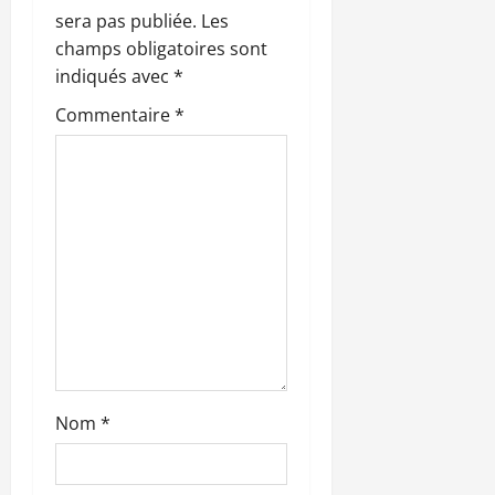
sera pas publiée.
Les
d
champs obligatoires sont
’
indiqués avec
*
Commentaire
*
a
r
t
i
c
l
e
Nom
*