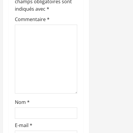
champs obligatoires sont
n
indiqués avec
*
Commentaire
*
d
’
a
r
t
i
c
Nom
*
l
e
E-mail
*