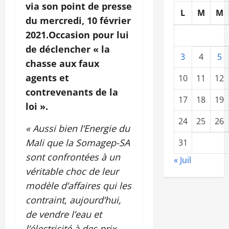
via son point de presse
L
M
M
du mercredi, 10 février
2021.Occasion pour lui
de déclencher « la
3
4
5
chasse aux faux
agents et
10
11
12
contrevenants de la
17
18
19
loi ».
24
25
26
« Aussi bien l’Energie du
Mali que la Somagep-SA
31
sont confrontées à un
« Juil
véritable choc de leur
modèle d’affaires qui les
contraint, aujourd’hui,
de vendre l’eau et
l’électricité à des prix