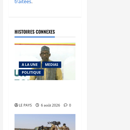
traitées
.
HISTOIRES CONNEXES
A LA UNE
MEDIAS
POLITIQUE
Diplomatie : calme
précaire
LE PAYS
6 août 2026
0