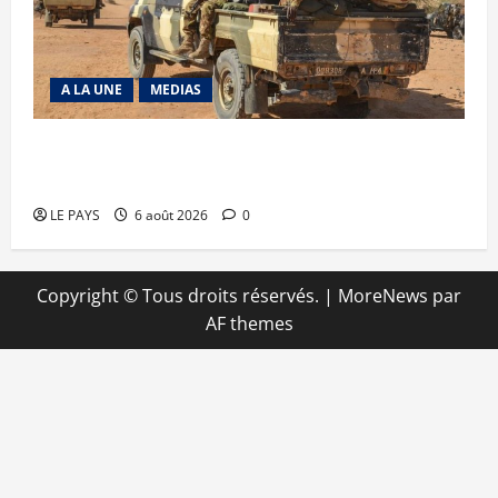
A LA UNE
MEDIAS
Tessalit et Tabrichat : La coalition JNIM/FLA
mise en déroute
LE PAYS
6 août 2026
0
Copyright © Tous droits réservés.
|
MoreNews
par
AF themes