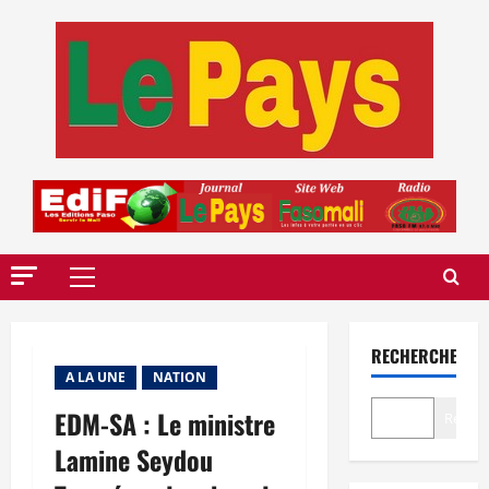
Aller
au
contenu
Menu
principal
RECHERCHER
A LA UNE
NATION
EDM-SA : Le ministre
Recher
Lamine Seydou