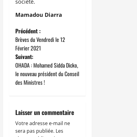
société.
Mamadou Diarra
N
Précédent :
Brèves du Vendredi le 12
a
Février 2021
v
Suivant:
OHADA : Mohamed Sidda Dicko,
i
le nouveau président du Conseil
g
des Ministres !
a
t
Laisser un commentaire
i
Votre adresse e-mail ne
sera pas publiée.
Les
o