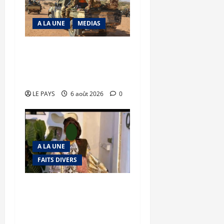
A LA UNE
MEDIAS
Tessalit et Tabrichat : La
coalition JNIM/FLA mise
en déroute
LE PAYS
6 août 2026
0
A LA UNE
FAITS DIVERS
Kalaban-Coro : ‘’ZA’’ tuée
puis découpée par son
mari