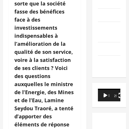
PEOPLE
sorte que la société
fasse des bénéfices
Editorial
face à des
investissements
SCIENCES &
TECH
indispensables à
l’amélioration de la
Nécrologie
qualité de son service,
voire à la satisfaction
TRIBUNE
de ses clients ? Voici
des questions
auxquelles le ministre
de l’Energie, des Mines
Lecteur
00:00
29:21
vidéo
et de l’Eau, Lamine
Seydou Traoré, a tenté
d’apporter des
éléments de réponse