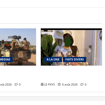
MEDIAS
A LA UNE
FAITS DIVERS
richat : La coalition
Kalaban-Coro : ‘’ZA’’ tuée puis
 en déroute
découpée par son mari
août 2026
0
LE PAYS
6 août 2026
0