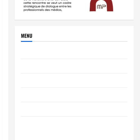
MENU
Brèves
PEOPLE
Editorial
SCIENCES & TECH
Nécrologie
TRIBUNE