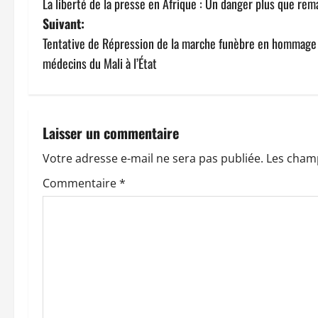
La liberté de la presse en Afrique : Un danger plus que rem
a
Suivant:
v
Tentative de Répression de la marche funèbre en hommage 
médecins du Mali à l’État
i
g
a
Laisser un commentaire
t
Votre adresse e-mail ne sera pas publiée.
Les champ
Commentaire
*
i
o
n
d
’