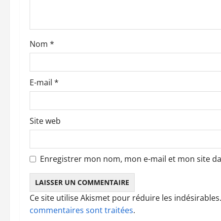
a
r
Nom
*
t
i
E-mail
*
c
l
Site web
e
Enregistrer mon nom, mon e-mail et mon site d
Ce site utilise Akismet pour réduire les indésirables
commentaires sont traitées
.