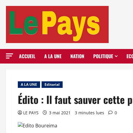
Aller
au
contenu
ACCUEIL
A LA UNE
NATION
POLITIQUE
EC
A LA UNE
Editorial
Édito : Il faut sauver cette p
LE PAYS
3 mai 2021
3 minutes lues
0