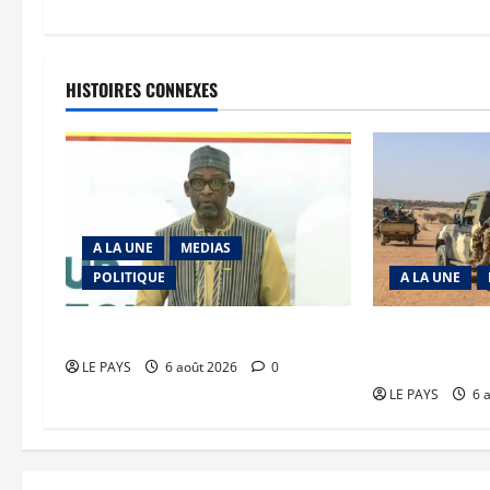
HISTOIRES CONNEXES
A LA UNE
MEDIAS
POLITIQUE
A LA UNE
Diplomatie : calme précaire
Tessalit et Tab
JNIM/FLA mise
LE PAYS
6 août 2026
0
LE PAYS
6 