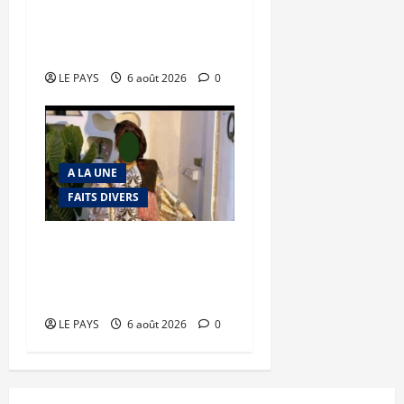
Tessalit et Tabrichat : La
coalition JNIM/FLA mise
en déroute
LE PAYS
6 août 2026
0
A LA UNE
FAITS DIVERS
Kalaban-Coro : ‘’ZA’’ tuée
puis découpée par son
mari
LE PAYS
6 août 2026
0