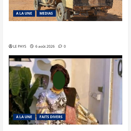
A LA UNE
MEDIAS
Tessalit et Tabrichat : La coalition JNIM/FLA
mise en déroute
LE PAYS
6 août 2026
0
A LA UNE
FAITS DIVERS