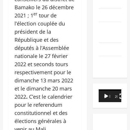
PEOPLE
Bamako le 26 décembre
er
Editorial
2021 ; 1
tour de
l’élection couplée du
SCIENCES &
président de la
TECH
République et des
députés à l’Assemblée
Nécrologie
nationale le 27 février
TRIBUNE
2022 et seconds tours
respectivement pour le
dimanche 13 mars 2022
et le dimanche 20 mars
Lecteur
2022
.
C’est le calendrier
00:00
29:21
vidéo
pour le referendum
constitutionnel et des
élections générales à
venir au Mali.