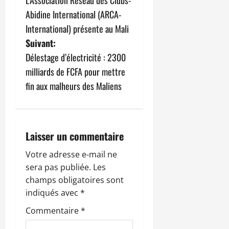
v
Abidine International (ARCA-
i
International) présente au Mali
g
Suivant:
Délestage d’électricité : 2300
a
milliards de FCFA pour mettre
t
fin aux malheurs des Maliens
i
o
Laisser un commentaire
n
Votre adresse e-mail ne
sera pas publiée.
Les
d
champs obligatoires sont
’
indiqués avec
*
Commentaire
*
a