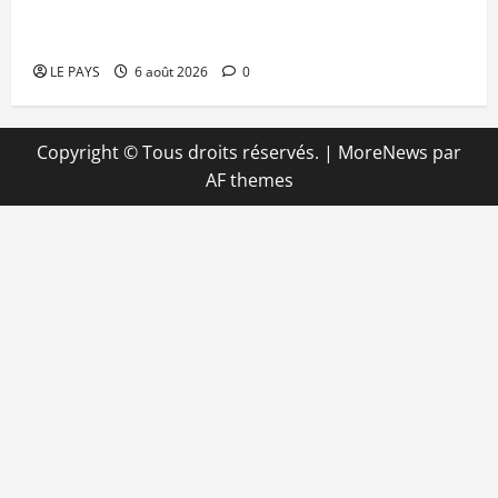
Kalaban-Coro : ‘’ZA’’ tuée puis découpée par son
mari
LE PAYS
6 août 2026
0
Copyright © Tous droits réservés.
|
MoreNews
par
AF themes