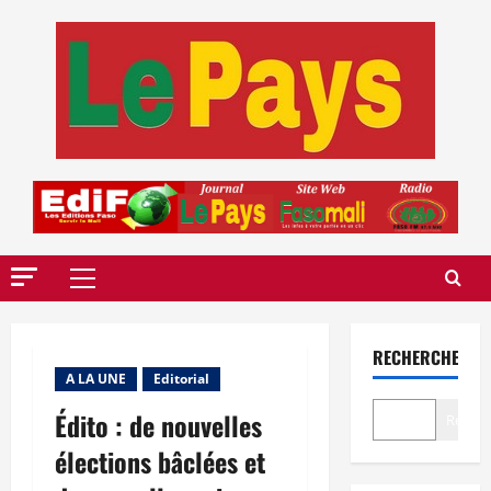
Aller
au
contenu
Menu
principal
RECHERCHER
A LA UNE
Editorial
Édito : de nouvelles
Recher
élections bâclées et