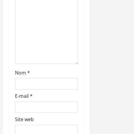
r
t
i
c
l
e
Nom
*
E-mail
*
Site web