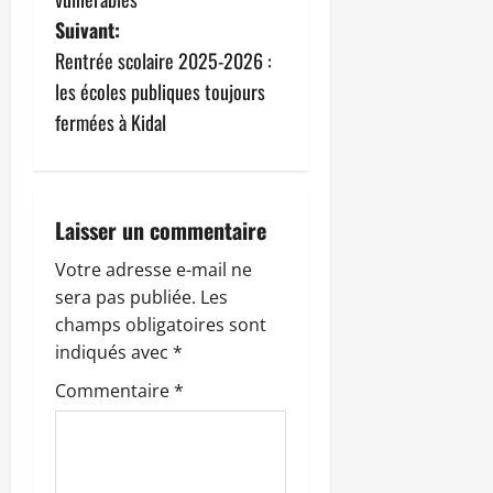
v
Suivant:
i
Rentrée scolaire 2025-2026 :
g
les écoles publiques toujours
fermées à Kidal
a
t
i
Laisser un commentaire
o
Votre adresse e-mail ne
sera pas publiée.
Les
n
champs obligatoires sont
indiqués avec
*
d
Commentaire
*
’
a