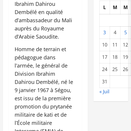
Ibrahim Dahirou
L
M
M
Dembélé en qualité
d’ambassadeur du Mali
auprès du Royaume
3
4
5
d’Arabie Saoudite.
10
11
12
Homme de terrain et
pédagogue dans
17
18
19
l’armée, le général de
24
25
26
Division Ibrahim
Dahirou Dembélé, né le
31
9 janvier 1967 à Ségou,
« Juil
est issu de la première
promotion du prytanée
militaire de kati et de
l’École militaire
Interarme (EMIA) de