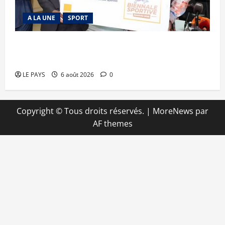
A LA UNE
SPORT
Retour de la biennale sportive : Orange Mali
apporte un soutien de 50 millions FCFA
LE PAYS
6 août 2026
0
Copyright © Tous droits réservés.
|
MoreNews
par
AF themes