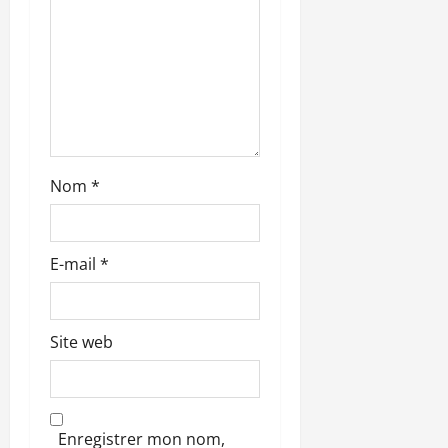
r
t
i
c
l
Nom
*
e
E-mail
*
Site web
Enregistrer mon nom,