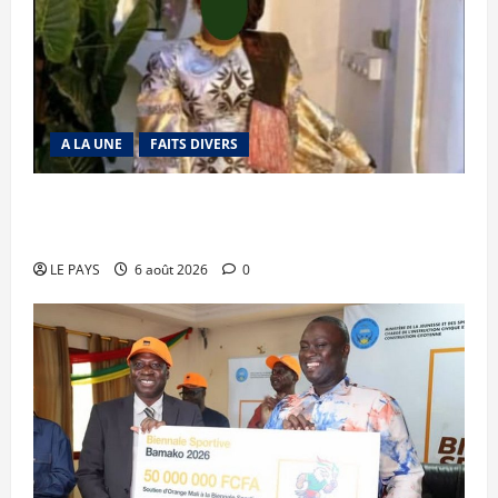
A LA UNE
FAITS DIVERS
Kalaban-Coro : ‘’ZA’’ tuée puis découpée par son
mari
LE PAYS
6 août 2026
0