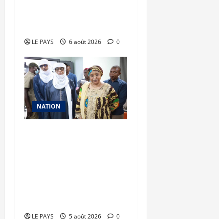
franchissent une nouvelle
étape
LE PAYS
6 août 2026
0
NATION
Vacances citoyennes des
Pupilles de la Nation : le
Gouvernement réaffirme
son engagement en
faveur d’une jeunesse
épanouie et responsable
LE PAYS
5 août 2026
0