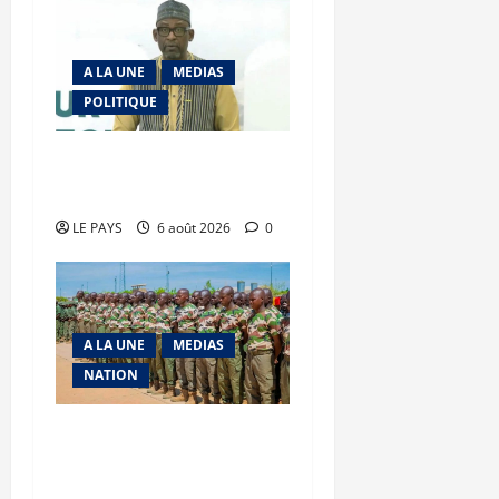
A LA UNE
MEDIAS
POLITIQUE
Diplomatie : calme
précaire
LE PAYS
6 août 2026
0
A LA UNE
MEDIAS
NATION
Tombouctou-Taoudenni :
394 éléments du
processus DDRI