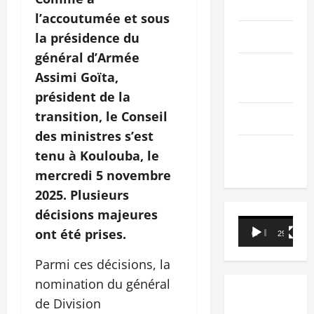
PEOPLE
l’accoutumée et sous
Editorial
la présidence du
général d’Armée
SCIENCES &
Assimi Goïta,
TECH
président de la
transition, le Conseil
Nécrologie
des ministres s’est
TRIBUNE
tenu à Koulouba, le
mercredi 5 novembre
2025. Plusieurs
décisions majeures
Lecteur
ont été prises.
00:00
29:21
vidéo
Parmi ces décisions, la
nomination du général
de Division