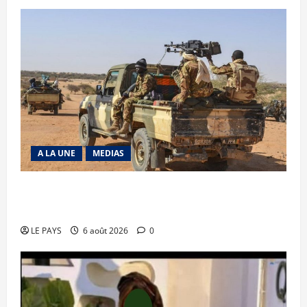
A LA UNE
MEDIAS
Tessalit et Tabrichat : La coalition JNIM/FLA
mise en déroute
LE PAYS
6 août 2026
0