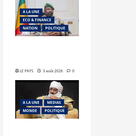
A LA UNE
ECO & FINANCE
NATION
POLITIQUE
Secteur minier : La vision
futuriste du Général
d’Armée Assimi Goïta
LE PAYS
3 août 2026
0
A LA UNE
MEDIAS
MONDE
POLITIQUE
Niamey : Le Mali exporte