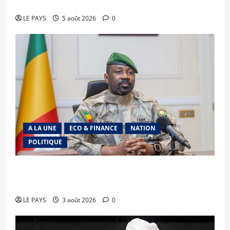
faveur d’une jeunesse épanouie et responsable
LE PAYS
5 août 2026
0
A LA UNE
ECO & FINANCE
NATION
POLITIQUE
Secteur minier : La vision futuriste du Général
d’Armée Assimi Goïta
LE PAYS
3 août 2026
0