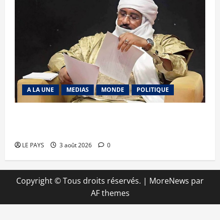
A LA UNE
MEDIAS
MONDE
POLITIQUE
Niamey : Le Mali exporte son modèle de
mobilisation de la diaspora
LE PAYS
3 août 2026
0
Copyright © Tous droits réservés.
|
MoreNews
par
AF themes