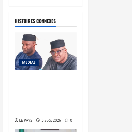
HISTOIRES CONNEXES
MEDIAS
Renforcement des
capacités : la CANAM
forme son personnel aux
missions de contrôle
externe
LE PAYS
5 août 2026
0