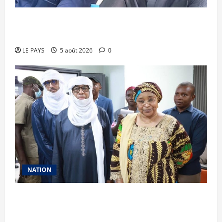
Renforcement des capacités : la CANAM forme
son personnel aux missions de contrôle externe
LE PAYS
5 août 2026
0
NATION
Vacances citoyennes des Pupilles de la Nation :
le Gouvernement réaffirme son engagement en