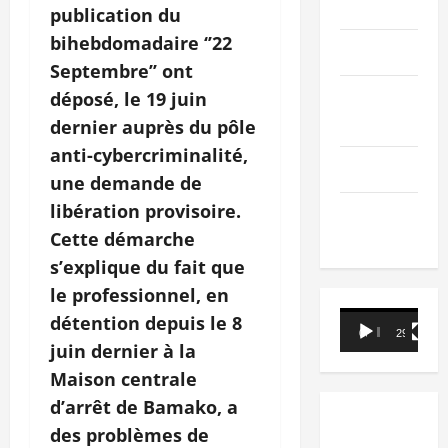
PEOPLE
publication du
bihebdomadaire ‘’22
Editorial
Septembre’’ ont
SCIENCES &
déposé, le 19 juin
TECH
dernier auprès du pôle
anti-cybercriminalité,
Nécrologie
une demande de
libération provisoire.
TRIBUNE
Cette démarche
s’explique du fait que
le professionnel, en
Lecteur
détention depuis le 8
00:00
29:21
vidéo
juin dernier à la
Maison centrale
d’arrêt de Bamako, a
des problèmes de