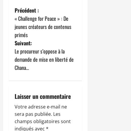
N
Précédent :
« Challenge for Peace » : De
a
jeunes créateurs de contenus
v
primés
Suivant:
i
Le procureur s’oppose à la
g
demande de mise en liberté de
Chana…
a
t
i
Laisser un commentaire
o
Votre adresse e-mail ne
sera pas publiée.
Les
n
champs obligatoires sont
indiqués avec
*