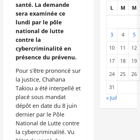
santé. La demande
L
M
M
sera examinée ce
lundi par le pôle
national de lutte
3
4
5
contre la
10
11
12
cybercriminalité en
présence du prévenu.
17
18
19
Pour s’être prononcé sur
24
25
26
la justice, Chahana
31
Takiou a été interpellé et
placé sous mandat
« Juil
dépôt en date du 8 juin
dernier par le Pôle
National de Lutte contre
la cybercriminalité. Vu