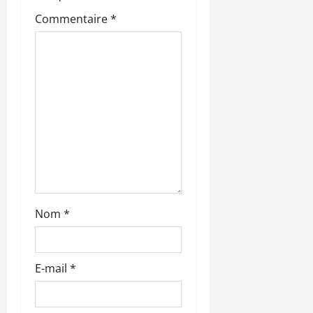
d
Commentaire
*
’
a
r
t
i
c
l
Nom
*
e
E-mail
*