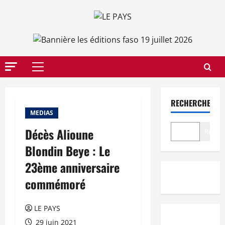
Aller
au
contenu
Menu
principal
RECHERCHER
MEDIAS
Décès Alioune
Recher
Blondin Beye : Le
23ème anniversaire
commémoré
LE PAYS
29 juin 2021