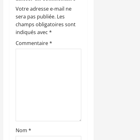
i
Votre adresse e-mail ne
sera pas publiée.
Les
o
champs obligatoires sont
n
indiqués avec
*
Commentaire
*
d
’
a
r
t
i
c
Nom
*
l