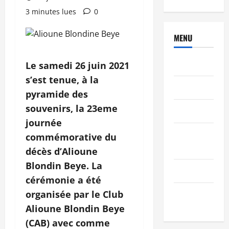
3 minutes lues
0
MENU
Brèves
Le samedi 26 juin 2021
s’est tenue, à la
PEOPLE
pyramide des
souvenirs, la 23eme
Editorial
journée
SCIENCES &
commémorative du
TECH
décès d’Alioune
Blondin Beye. La
Nécrologie
cérémonie a été
organisée par le Club
TRIBUNE
Alioune Blondin Beye
(CAB) avec comme