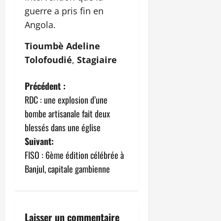
guerre a pris fin en
Angola.
Tioumbè Adeline
Tolofoudié
,
Stagiaire
N
Précédent :
RDC : une explosion d’une
a
bombe artisanale fait deux
v
blessés dans une église
Suivant:
i
FISO : 6ème édition célébrée à
g
Banjul, capitale gambienne
a
t
Laisser un commentaire