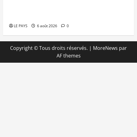
Retour de la biennale sportive : Orange Mali
apporte un soutien de 50 millions FCFA
LE PAYS
6 août 2026
0
Copyright © Tous droits réservés.
|
MoreNews
par
AF themes