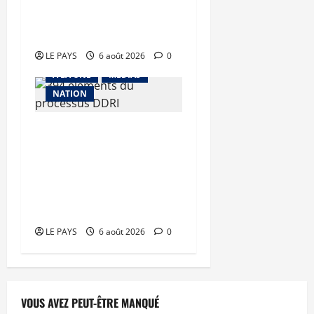
coalition JNIM/FLA mise
en déroute
LE PAYS
6 août 2026
0
A LA UNE
MEDIAS
NATION
Tombouctou-Taoudenni :
394 éléments du
processus DDRI
franchissent une nouvelle
étape
LE PAYS
6 août 2026
0
VOUS AVEZ PEUT-ÊTRE MANQUÉ