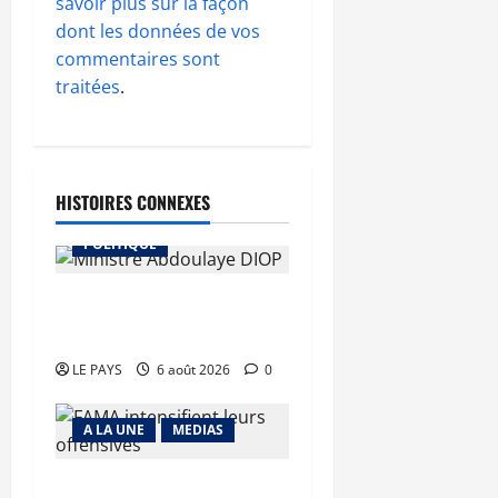
savoir plus sur la façon
dont les données de vos
commentaires sont
traitées
.
HISTOIRES CONNEXES
A LA UNE
MEDIAS
POLITIQUE
Diplomatie : calme
précaire
LE PAYS
6 août 2026
0
A LA UNE
MEDIAS
Tessalit et Tabrichat : La