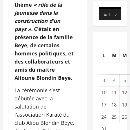
thème
« rôle de la
Lecteur
jeunesse dans la
00:00
29:21
vidéo
construction d’un
pays ».
C’était en
présence de la famille
Beye, de certains
hommes politiques, et
L
M
M
des collaborateurs et
amis du maitre
Alioune Blondin Beye.
3
4
5
La cérémonie s’est
10
11
12
débutée avec la
17
18
19
salutation de
l’association Karaté du
24
25
26
club Aliou Blondin Beye.
31