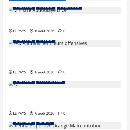
A LA UNE
MEDIAS
POLITIQUE
Diplomatie : calme précaire
LE PAYS
6 août 2026
0
A LA UNE
MEDIAS
Tessalit et Tabrichat : La coalition JNIM/FLA
mise en déroute
LE PAYS
6 août 2026
0
A LA UNE
FAITS DIVERS
Kalaban-Coro : ‘’ZA’’ tuée puis découpée par son
mari
LE PAYS
6 août 2026
0
A LA UNE
SPORT