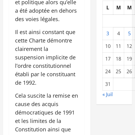
et politique alors qu’elle
L
M
M
a été adoptée en dehors
des voies légales.
Il est ainsi constant que
3
4
5
cette Charte démontre
10
11
12
clairement la
suspension implicite de
17
18
19
l’ordre constitutionnel
24
25
26
établi par le constituant
de 1992.
31
« Juil
Cela suscite la remise en
cause des acquis
démocratiques de 1991
et les limites de la
Constitution ainsi que