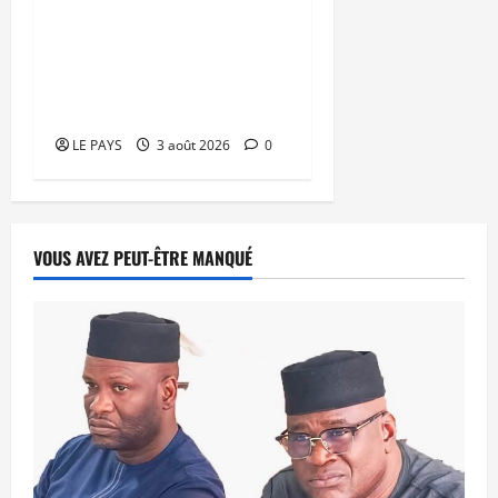
Niamey : Le Mali exporte
son modèle de
mobilisation de la
diaspora
LE PAYS
3 août 2026
0
VOUS AVEZ PEUT-ÊTRE MANQUÉ