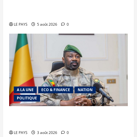
le Gouvernement réaffirme son engagement en
faveur d’une jeunesse épanouie et responsable
LE PAYS
5 août 2026
0
A LA UNE
ECO & FINANCE
NATION
POLITIQUE
Secteur minier : La vision futuriste du Général
d’Armée Assimi Goïta
LE PAYS
3 août 2026
0