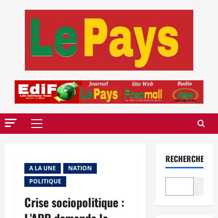
Aller
au
contenu
Menu
principal
RECHERCHER
A LA UNE
NATION
POLITIQUE
Recher
Crise sociopolitique :
L’ARP demande la