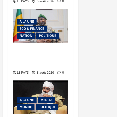
LE PAYS
5 août 2026
0
A LA UNE
ECO & FINANCE
NATION
POLITIQUE
Secteur minier : La vision
futuriste du Général
d’Armée Assimi Goïta
LE PAYS
3 août 2026
0
A LA UNE
MEDIAS
MONDE
POLITIQUE