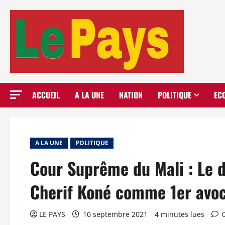
Aller
au
contenu
ACCUEIL
A LA UNE
NATION
POLITIQUE
EC
A LA UNE
POLITIQUE
Cour Suprême du Mali : Le 
Cherif Koné comme 1er avoc
LE PAYS
10 septembre 2021
4 minutes lues