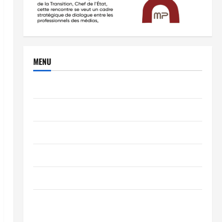
MENU
Brèves
PEOPLE
Editorial
SCIENCES & TECH
Nécrologie
TRIBUNE