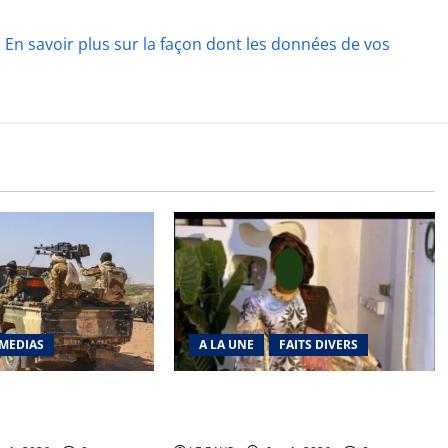
.
En savoir plus sur la façon dont les données de vos
MEDIAS
A LA UNE
FAITS DIVERS
richat : La coalition
Kalaban-Coro : ‘’ZA’’ tuée puis
 en déroute
découpée par son mari