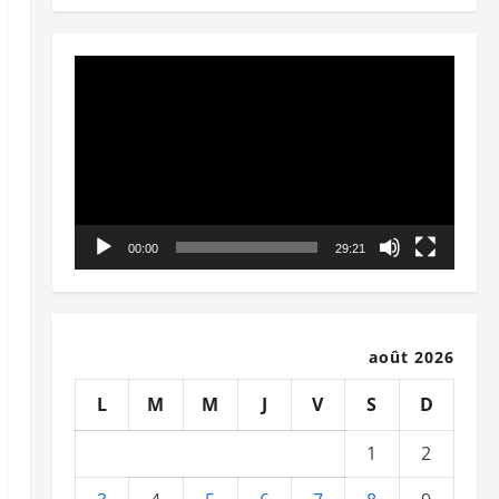
Lecteur
vidéo
00:00
29:21
août 2026
L
M
M
J
V
S
D
1
2