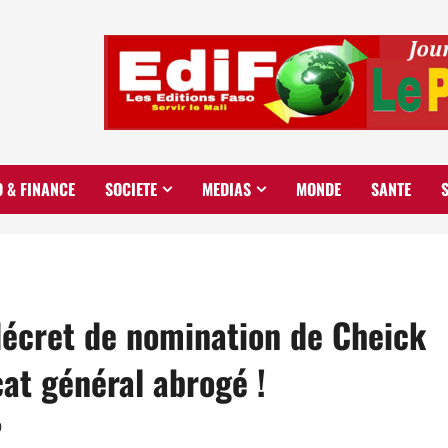
O & FINANCE
SOCIETE
MEDIAS
MONDE
SANTE
décret de nomination de Cheick
at général abrogé !
0