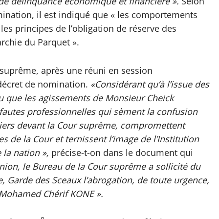
 de délinquance économique et financière ».
Selon
mination, il est indiqué que « les comportements
es principes de l’obligation de réserve des
rarchie du Parquet ».
r suprême, après une réuni en session
n décret de nomination.
«Considérant qu’à l’issue des
lu que les agissements de Monsieur Cheick
autes professionnelles qui sèment la confusion
siers devant la Cour suprême, compromettent
es de la Cour et ternissent l’image de l’Institution
e la nation »,
précise-t-on dans le document qui
union, le Bureau de la Cour suprême a sollicité du
e, Garde des Sceaux l’abrogation, de toute urgence,
 Mohamed Chérif KONE ».