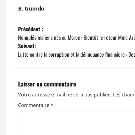
B. Guindo
N
Précédent :
Nonuplés maliens nés au Maroc : Bientôt le retour Mme Arby
a
Suivant:
v
Lutte contre la corruption et la délinquance financière : Des
i
g
Laisser un commentaire
a
Votre adresse e-mail ne sera pas publiée.
Les champ
t
Commentaire
*
i
o