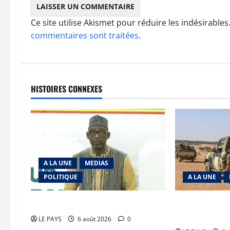
Ce site utilise Akismet pour réduire les indésirables
commentaires sont traitées
.
HISTOIRES CONNEXES
A LA UNE
MEDIAS
POLITIQUE
A LA UNE
Diplomatie : calme précaire
Tessalit et Tab
JNIM/FLA mise
LE PAYS
6 août 2026
0