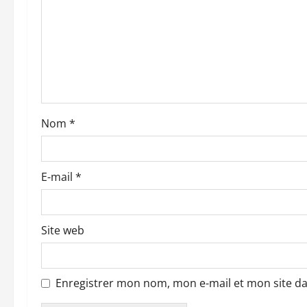
n
d
’
a
Nom
*
r
t
E-mail
*
i
c
Site web
l
e
Enregistrer mon nom, mon e-mail et mon site d